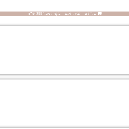
🚚 שליח עד הבית חינם – בקניה מעל 299 ש"ח