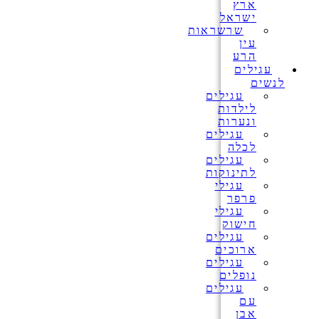
ארץ
ישראל
שרשראות
עין
הרע
עגילים
לנשים
עגילים
לילדות
ונערות
עגילים
לכלה
עגילים
לתינוקות
עגילי
פרפר
עגילי
חישוק
עגילים
ארוכים
עגילים
נופלים
עגילים
עם
אבן