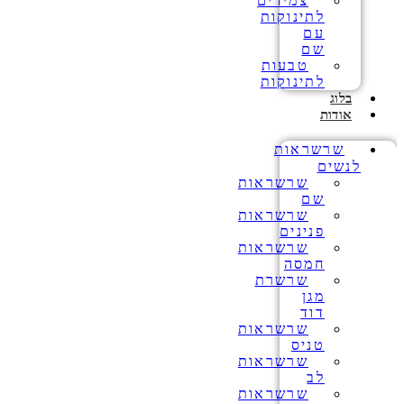
צמידים
לתינוקות
עם
שם
טבעות
לתינוקות
בלוג
אודות
שרשראות
לנשים
שרשראות
שם
שרשראות
פנינים
שרשראות
חמסה
שרשרת
מגן
דוד
שרשראות
טניס
שרשראות
לב
שרשראות