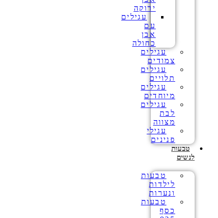
ירוקה
עגילים
עם
אבן
כחולה
עגילים
צמודים
עגילים
תלויים
עגילים
מיוחדים
עגילים
לבת
מצווה
עגילי
פנינים
טבעות
לנשים
טבעות
לילדות
ונערות
טבעות
כסף