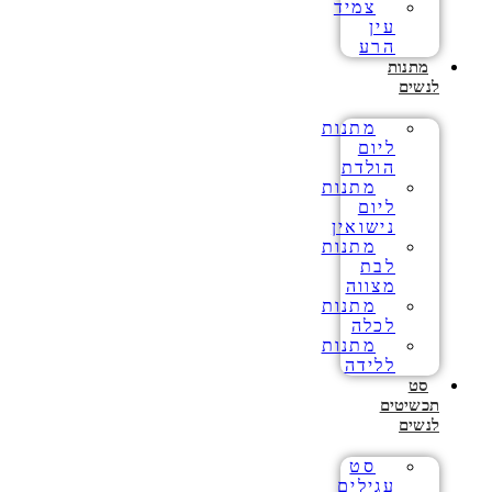
צמיד
עין
הרע
מתנות
לנשים
מתנות
ליום
הולדת
מתנות
ליום
נישואין
מתנות
לבת
מצווה
מתנות
לכלה
מתנות
ללידה
סט
תכשיטים
לנשים
סט
עגילים