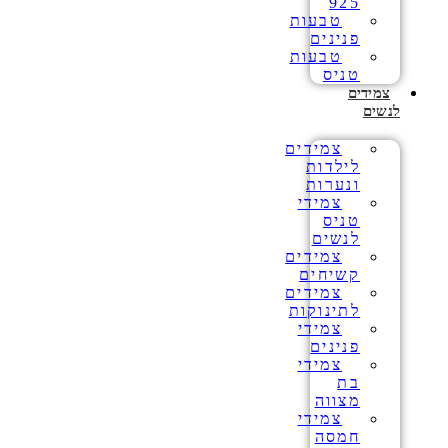
925
טבעות
פנינים
טבעות
טניס
צמידים
לנשים
צמידים
לילדות
ונערות
צמידי
טניס
לנשים
צמידים
קשיחים
צמידים
לתינוקות
צמידי
פנינים
צמידי
בת
מצווה
צמידי
חמסה