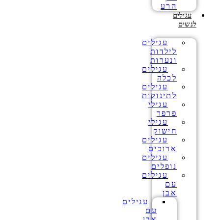
הרע
עגילים
לנשים
עגילים
לילדות
ונערות
עגילים
לכלה
עגילים
לתינוקות
עגילי
פרפר
עגילי
חישוק
עגילים
ארוכים
עגילים
נופלים
עגילים
עם
אבן
עגילים
עם
אבן