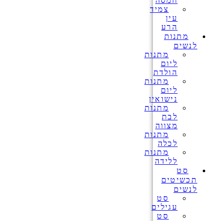
חמסה
צמיד
עין
הרע
מתנות
לנשים
מתנות
ליום
הולדת
מתנות
ליום
נישואין
מתנות
לבת
מצווה
מתנות
לכלה
מתנות
ללידה
סט
תכשיטים
לנשים
סט
עגילים
סט