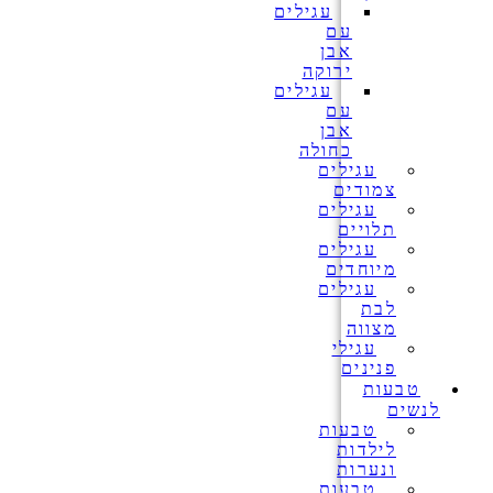
עגילים
עם
אבן
ירוקה
עגילים
עם
אבן
כחולה
עגילים
צמודים
עגילים
תלויים
עגילים
מיוחדים
עגילים
לבת
מצווה
עגילי
פנינים
טבעות
לנשים
טבעות
לילדות
ונערות
טבעות