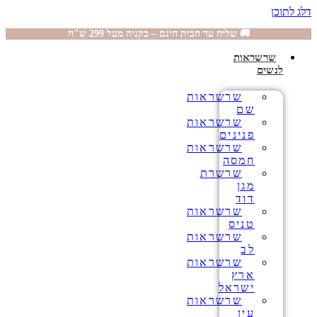
דלג לתוכן
🚚 שליח עד הבית חינם – בקניה מעל 299 ש"ח
שרשראות
לנשים
שרשראות
שם
שרשראות
פנינים
שרשראות
חמסה
שרשרת
מגן
דוד
שרשראות
טניס
שרשראות
לב
שרשראות
ארץ
ישראל
שרשראות
עין