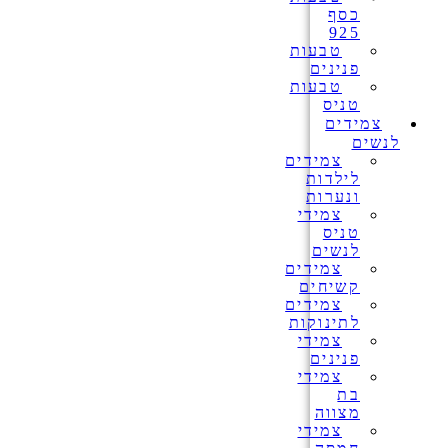
כסף
925
טבעות
פנינים
טבעות
טניס
צמידים
לנשים
צמידים
לילדות
ונערות
צמידי
טניס
לנשים
צמידים
קשיחים
צמידים
לתינוקות
צמידי
פנינים
צמידי
בת
מצווה
צמידי