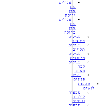
עגילים
עם
אבן
ירוקה
עגילים
עם
אבן
כחולה
עגילים
צמודים
עגילים
תלויים
עגילים
מיוחדים
עגילים
לבת
מצווה
עגילי
פנינים
טבעות
לנשים
טבעות
לילדות
ונערות
טבעות