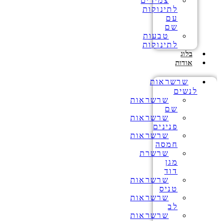
צמידים
לתינוקות
עם
שם
טבעות
לתינוקות
בלוג
אודות
שרשראות
לנשים
שרשראות
שם
שרשראות
פנינים
שרשראות
חמסה
שרשרת
מגן
דוד
שרשראות
טניס
שרשראות
לב
שרשראות