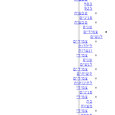
כסף
925
טבעות
פנינים
טבעות
טניס
צמידים
לנשים
צמידים
לילדות
ונערות
צמידי
טניס
לנשים
צמידים
קשיחים
צמידים
לתינוקות
צמידי
פנינים
צמידי
בת
מצווה
צמידי