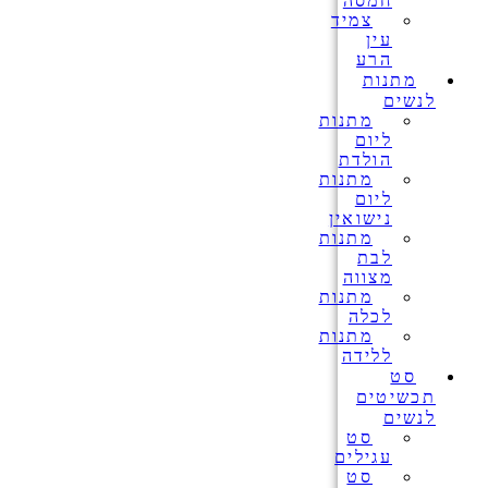
חמסה
צמיד
עין
הרע
מתנות
לנשים
מתנות
ליום
הולדת
מתנות
ליום
נישואין
מתנות
לבת
מצווה
מתנות
לכלה
מתנות
ללידה
סט
תכשיטים
לנשים
סט
עגילים
סט