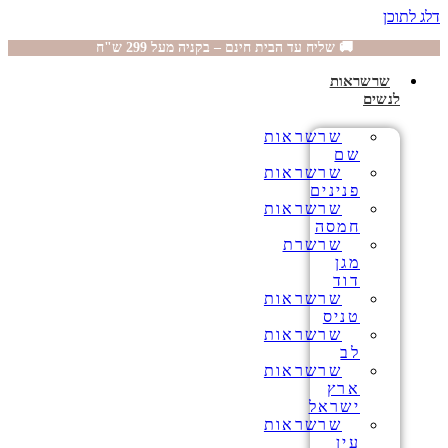
דלג לתוכן
🚚 שליח עד הבית חינם – בקניה מעל 299 ש"ח
שרשראות
לנשים
שרשראות
שם
שרשראות
פנינים
שרשראות
חמסה
שרשרת
מגן
דוד
שרשראות
טניס
שרשראות
לב
שרשראות
ארץ
ישראל
שרשראות
עין