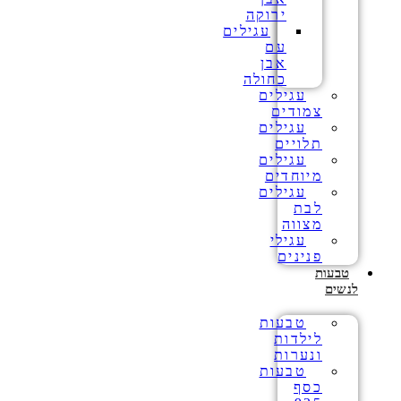
ירוקה
עגילים
עם
אבן
כחולה
עגילים
צמודים
עגילים
תלויים
עגילים
מיוחדים
עגילים
לבת
מצווה
עגילי
פנינים
טבעות
לנשים
טבעות
לילדות
ונערות
טבעות
כסף