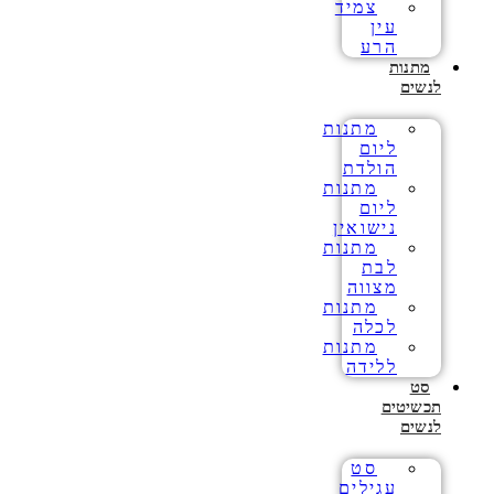
צמיד
עין
הרע
מתנות
לנשים
מתנות
ליום
הולדת
מתנות
ליום
נישואין
מתנות
לבת
מצווה
מתנות
לכלה
מתנות
ללידה
סט
תכשיטים
לנשים
סט
עגילים