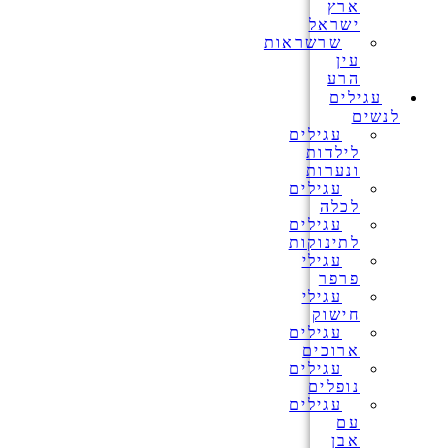
ארץ
ישראל
שרשראות
עין
הרע
עגילים
לנשים
עגילים
לילדות
ונערות
עגילים
לכלה
עגילים
לתינוקות
עגילי
פרפר
עגילי
חישוק
עגילים
ארוכים
עגילים
נופלים
עגילים
עם
אבן