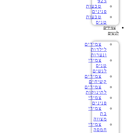
925
טבעות
פנינים
טבעות
טניס
צמידים
לנשים
צמידים
לילדות
ונערות
צמידי
טניס
לנשים
צמידים
קשיחים
צמידים
לתינוקות
צמידי
פנינים
צמידי
בת
מצווה
צמידי
חמסה