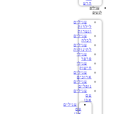
הרע
עגילים
לנשים
עגילים
לילדות
ונערות
עגילים
לכלה
עגילים
לתינוקות
עגילי
פרפר
עגילי
חישוק
עגילים
ארוכים
עגילים
נופלים
עגילים
עם
אבן
עגילים
עם
אבן