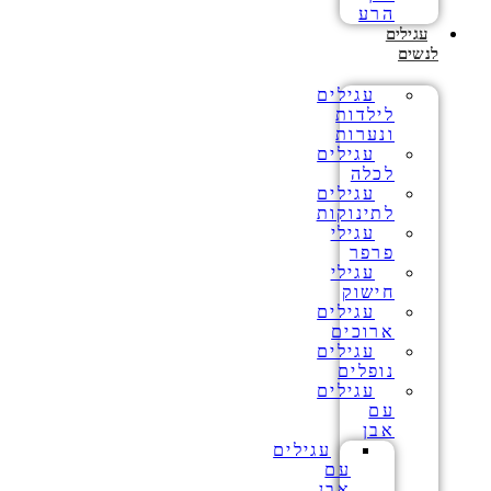
הרע
עגילים
לנשים
עגילים
לילדות
ונערות
עגילים
לכלה
עגילים
לתינוקות
עגילי
פרפר
עגילי
חישוק
עגילים
ארוכים
עגילים
נופלים
עגילים
עם
אבן
עגילים
עם
אבן