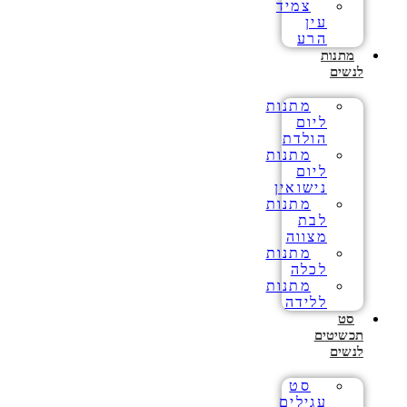
צמיד
עין
הרע
מתנות
לנשים
מתנות
ליום
הולדת
מתנות
ליום
נישואין
מתנות
לבת
מצווה
מתנות
לכלה
מתנות
ללידה
סט
תכשיטים
לנשים
סט
עגילים