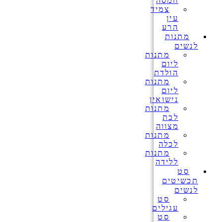
חמסה
צמיד
עין
הרע
מתנות
לנשים
מתנות
ליום
הולדת
מתנות
ליום
נישואין
מתנות
לבת
מצווה
מתנות
לכלה
מתנות
ללידה
סט
תכשיטים
לנשים
סט
עגילים
סט