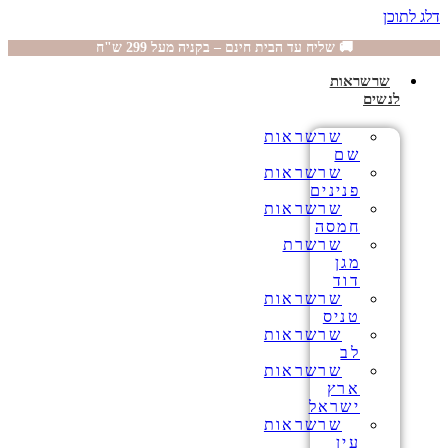
דלג לתוכן
🚚 שליח עד הבית חינם – בקניה מעל 299 ש"ח
שרשראות
לנשים
שרשראות
שם
שרשראות
פנינים
שרשראות
חמסה
שרשרת
מגן
דוד
שרשראות
טניס
שרשראות
לב
שרשראות
ארץ
ישראל
שרשראות
עין