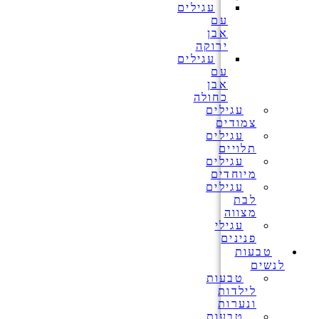
עגילים
עם
אבן
ירוקה
עגילים
עם
אבן
כחולה
עגילים
צמודים
עגילים
תלויים
עגילים
מיוחדים
עגילים
לבת
מצווה
עגילי
פנינים
טבעות
לנשים
טבעות
לילדות
ונערות
טבעות