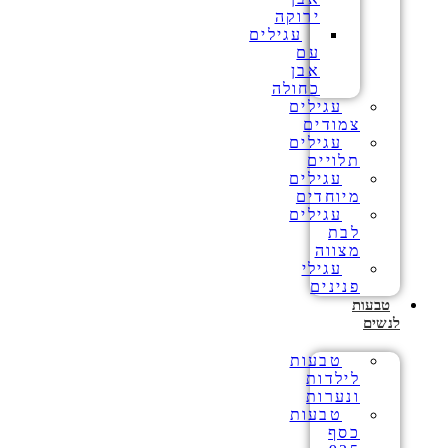
ירוקה
עגילים
עם
אבן
כחולה
עגילים
צמודים
עגילים
תלויים
עגילים
מיוחדים
עגילים
לבת
מצווה
עגילי
פנינים
טבעות
לנשים
טבעות
לילדות
ונערות
טבעות
כסף