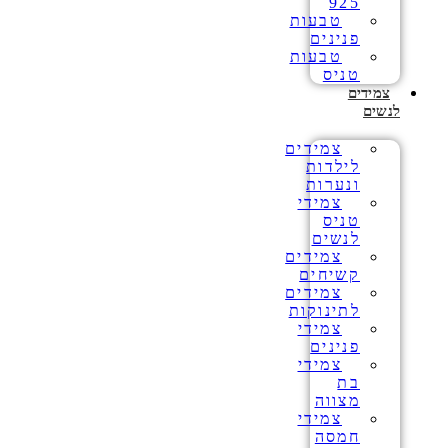
925
טבעות
פנינים
טבעות
טניס
צמידים
לנשים
צמידים
לילדות
ונערות
צמידי
טניס
לנשים
צמידים
קשיחים
צמידים
לתינוקות
צמידי
פנינים
צמידי
בת
מצווה
צמידי
חמסה