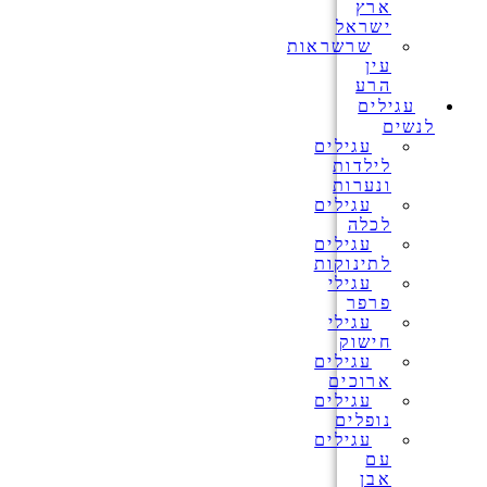
ארץ
ישראל
שרשראות
עין
הרע
עגילים
לנשים
עגילים
לילדות
ונערות
עגילים
לכלה
עגילים
לתינוקות
עגילי
פרפר
עגילי
חישוק
עגילים
ארוכים
עגילים
נופלים
עגילים
עם
אבן