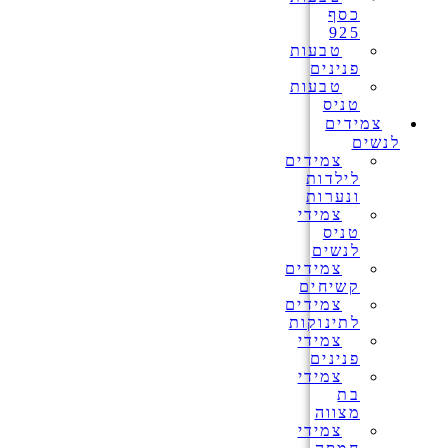
כסף
925
טבעות
פנינים
טבעות
טניס
צמידים
לנשים
צמידים
לילדות
ונערות
צמידי
טניס
לנשים
צמידים
קשיחים
צמידים
לתינוקות
צמידי
פנינים
צמידי
בת
מצווה
צמידי