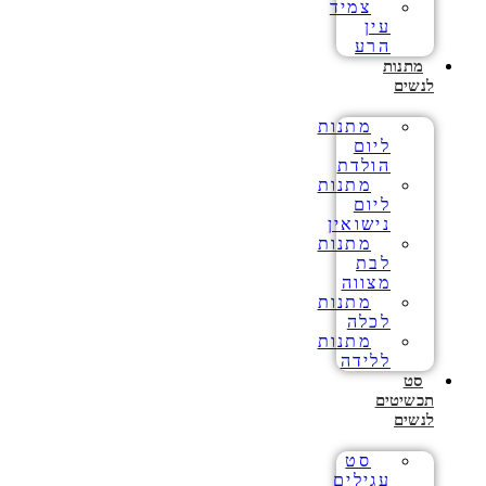
צמיד
עין
הרע
מתנות
לנשים
מתנות
ליום
הולדת
מתנות
ליום
נישואין
מתנות
לבת
מצווה
מתנות
לכלה
מתנות
ללידה
סט
תכשיטים
לנשים
סט
עגילים