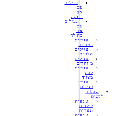
עגילים
עם
אבן
ירוקה
עגילים
עם
אבן
כחולה
עגילים
צמודים
עגילים
תלויים
עגילים
מיוחדים
עגילים
לבת
מצווה
עגילי
פנינים
טבעות
לנשים
טבעות
לילדות
ונערות
טבעות