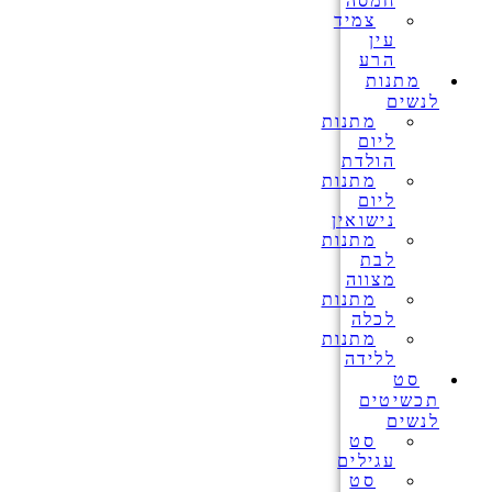
חמסה
צמיד
עין
הרע
מתנות
לנשים
מתנות
ליום
הולדת
מתנות
ליום
נישואין
מתנות
לבת
מצווה
מתנות
לכלה
מתנות
ללידה
סט
תכשיטים
לנשים
סט
עגילים
סט