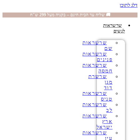
דלג לתוכן
🚚 שליח עד הבית חינם – בקניה מעל 299 ש"ח
שרשראות
לנשים
שרשראות
שם
שרשראות
פנינים
שרשראות
חמסה
שרשרת
מגן
דוד
שרשראות
טניס
שרשראות
לב
שרשראות
ארץ
ישראל
שרשראות
עין