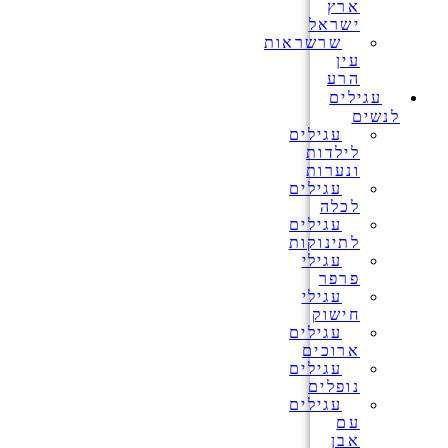
ארץ
ישראל
שרשראות
עין
הרע
עגילים
לנשים
עגילים
לילדות
ונערות
עגילים
לכלה
עגילים
לתינוקות
עגילי
פרפר
עגילי
חישוק
עגילים
ארוכים
עגילים
נופלים
עגילים
עם
אבן