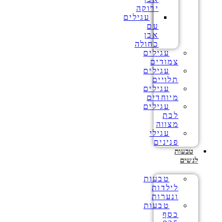
ירוקה
עגילים
עם
אבן
כחולה
עגילים
צמודים
עגילים
תלויים
עגילים
מיוחדים
עגילים
לבת
מצווה
עגילי
פנינים
טבעות
לנשים
טבעות
לילדות
ונערות
טבעות
כסף