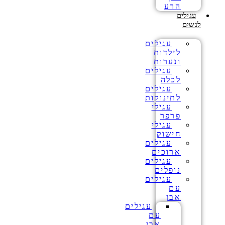
הרע
עגילים
לנשים
עגילים
לילדות
ונערות
עגילים
לכלה
עגילים
לתינוקות
עגילי
פרפר
עגילי
חישוק
עגילים
ארוכים
עגילים
נופלים
עגילים
עם
אבן
עגילים
עם
אבן