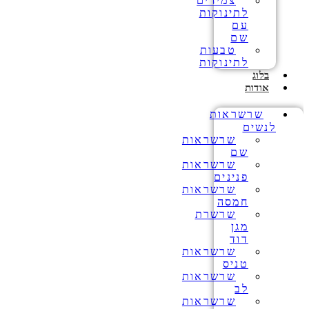
צמידים
לתינוקות
עם
שם
טבעות
לתינוקות
בלוג
אודות
שרשראות
לנשים
שרשראות
שם
שרשראות
פנינים
שרשראות
חמסה
שרשרת
מגן
דוד
שרשראות
טניס
שרשראות
לב
שרשראות