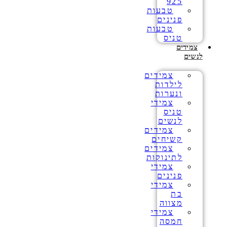
925
טבעות
פנינים
טבעות
טניס
צמידים
לנשים
צמידים
לילדות
ונערות
צמידי
טניס
לנשים
צמידים
קשיחים
צמידים
לתינוקות
צמידי
פנינים
צמידי
בת
מצווה
צמידי
חמסה