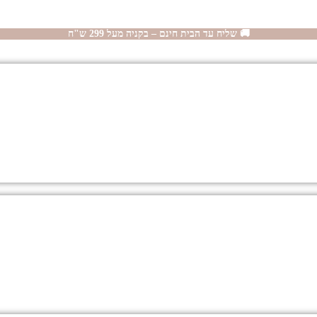
🚚 שליח עד הבית חינם – בקניה מעל 299 ש"ח