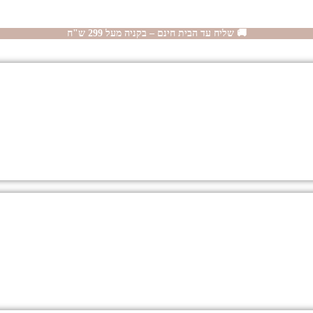
🚚 שליח עד הבית חינם – בקניה מעל 299 ש"ח