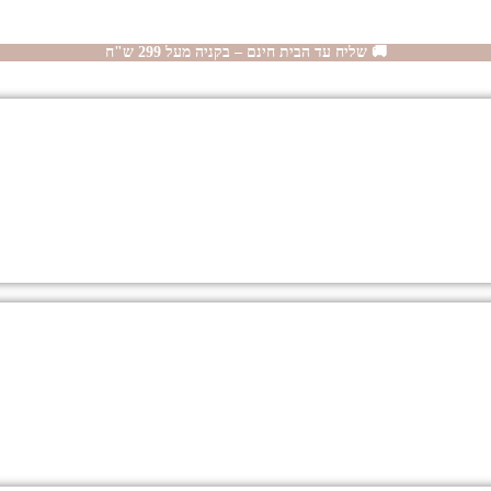
🚚 שליח עד הבית חינם – בקניה מעל 299 ש"ח