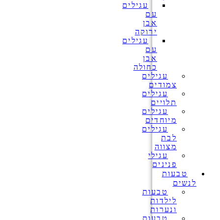
עגילים
עם
אבן
ירוקה
עגילים
עם
אבן
כחולה
עגילים
צמודים
עגילים
תלויים
עגילים
מיוחדים
עגילים
לבת
מצווה
עגילי
פנינים
טבעות
לנשים
טבעות
לילדות
ונערות
טבעות