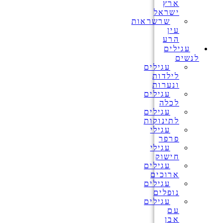
ארץ
ישראל
שרשראות
עין
הרע
עגילים
לנשים
עגילים
לילדות
ונערות
עגילים
לכלה
עגילים
לתינוקות
עגילי
פרפר
עגילי
חישוק
עגילים
ארוכים
עגילים
נופלים
עגילים
עם
אבן