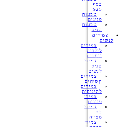
כסף
925
טבעות
פנינים
טבעות
טניס
צמידים
לנשים
צמידים
לילדות
ונערות
צמידי
טניס
לנשים
צמידים
קשיחים
צמידים
לתינוקות
צמידי
פנינים
צמידי
בת
מצווה
צמידי