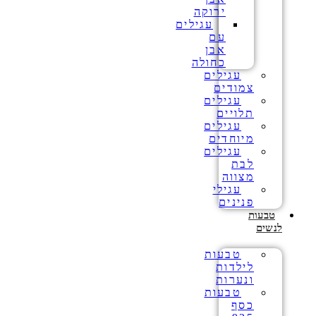
ירוקה
עגילים
עם
אבן
כחולה
עגילים
צמודים
עגילים
תלויים
עגילים
מיוחדים
עגילים
לבת
מצווה
עגילי
פנינים
טבעות
לנשים
טבעות
לילדות
ונערות
טבעות
כסף