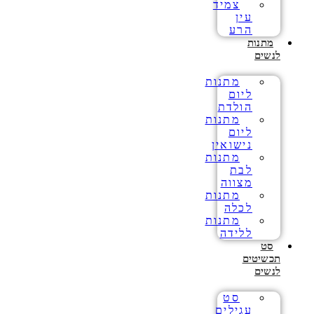
צמיד
עין
הרע
מתנות
לנשים
מתנות
ליום
הולדת
מתנות
ליום
נישואין
מתנות
לבת
מצווה
מתנות
לכלה
מתנות
ללידה
סט
תכשיטים
לנשים
סט
עגילים