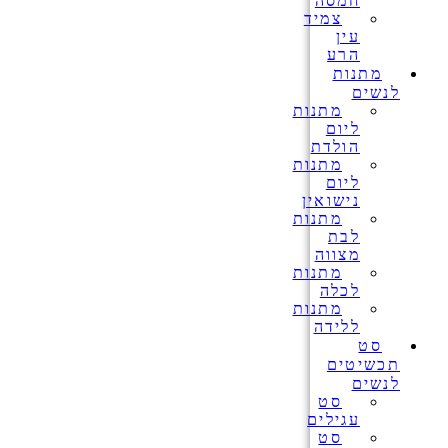
חמסה
צמיד
עין
הרע
מתנות
לנשים
מתנות
ליום
הולדת
מתנות
ליום
נישואין
מתנות
לבת
מצווה
מתנות
לכלה
מתנות
ללידה
סט
תכשיטים
לנשים
סט
עגילים
סט