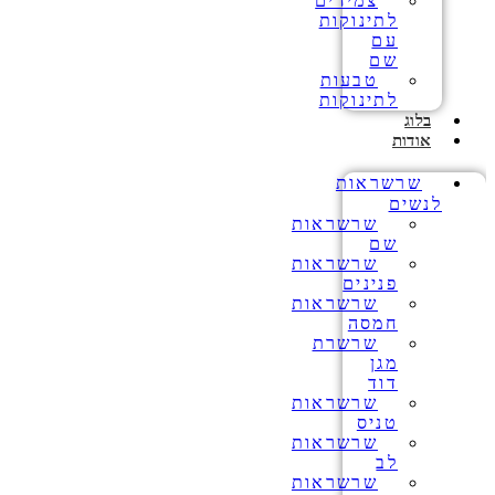
צמידים
לתינוקות
עם
שם
טבעות
לתינוקות
בלוג
אודות
שרשראות
לנשים
שרשראות
שם
שרשראות
פנינים
שרשראות
חמסה
שרשרת
מגן
דוד
שרשראות
טניס
שרשראות
לב
שרשראות