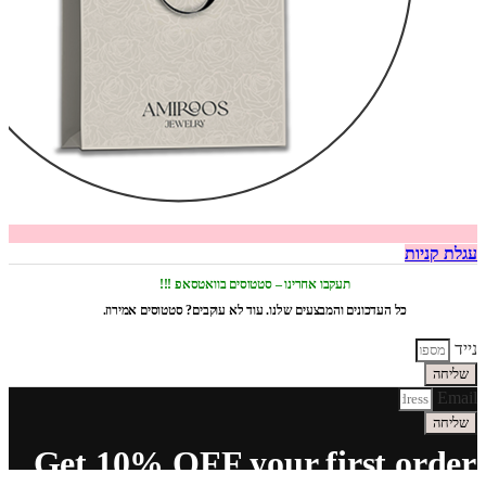
עגלת קניות
תעקבו אחרינו – סטטוסים בוואטסאפ !!!
כל העדכונים והמבצעים שלנו. עוד לא עוקבים? סטטוסים אמירוז.
נייד
שליחה
Email
שליחה
Get 10% OFF your first order