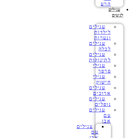
הרע
עגילים
לנשים
עגילים
לילדות
ונערות
עגילים
לכלה
עגילים
לתינוקות
עגילי
פרפר
עגילי
חישוק
עגילים
ארוכים
עגילים
נופלים
עגילים
עם
אבן
עגילים
עם
אבן