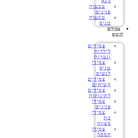
925
טבעות
פנינים
טבעות
טניס
צמידים
לנשים
צמידים
לילדות
ונערות
צמידי
טניס
לנשים
צמידים
קשיחים
צמידים
לתינוקות
צמידי
פנינים
צמידי
בת
מצווה
צמידי
חמסה