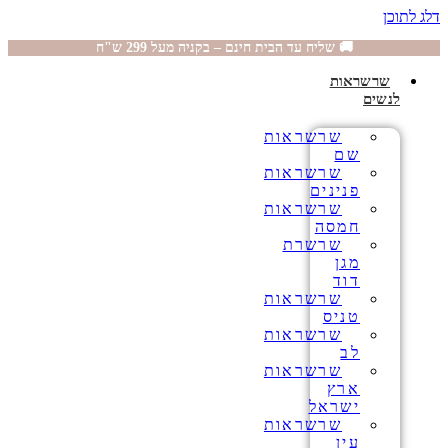
דלג לתוכן
🚚 שליח עד הבית חינם – בקניה מעל 299 ש"ח
שרשראות
לנשים
שרשראות
שם
שרשראות
פנינים
שרשראות
חמסה
שרשרת
מגן
דוד
שרשראות
טניס
שרשראות
לב
שרשראות
ארץ
ישראל
שרשראות
עין