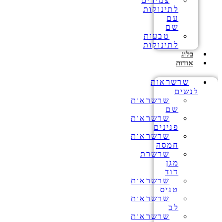
צמידים
לתינוקות
עם
שם
טבעות
לתינוקות
בלוג
אודות
שרשראות
לנשים
שרשראות
שם
שרשראות
פנינים
שרשראות
חמסה
שרשרת
מגן
דוד
שרשראות
טניס
שרשראות
לב
שרשראות