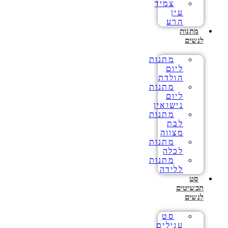
צמיד
עין
הרע
מתנות
לנשים
מתנות
ליום
הולדת
מתנות
ליום
נישואין
מתנות
לבת
מצווה
מתנות
לכלה
מתנות
ללידה
סט
תכשיטים
לנשים
סט
עגילים