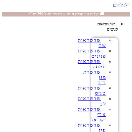
דלג לתוכן
🚚 שליח עד הבית חינם – בקניה מעל 299 ש"ח
שרשראות
לנשים
שרשראות
שם
שרשראות
פנינים
שרשראות
חמסה
שרשרת
מגן
דוד
שרשראות
טניס
שרשראות
לב
שרשראות
ארץ
ישראל
שרשראות
עין