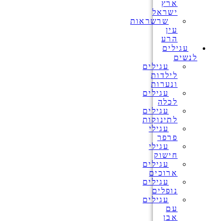
ארץ
ישראל
שרשראות
עין
הרע
עגילים
לנשים
עגילים
לילדות
ונערות
עגילים
לכלה
עגילים
לתינוקות
עגילי
פרפר
עגילי
חישוק
עגילים
ארוכים
עגילים
נופלים
עגילים
עם
אבן