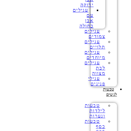
ירוקה
עגילים
עם
אבן
כחולה
עגילים
צמודים
עגילים
תלויים
עגילים
מיוחדים
עגילים
לבת
מצווה
עגילי
פנינים
טבעות
לנשים
טבעות
לילדות
ונערות
טבעות
כסף