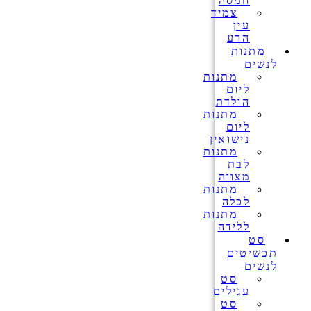
חמסה
צמיד
עין
הרע
מתנות
לנשים
מתנות
ליום
הולדת
מתנות
ליום
נישואין
מתנות
לבת
מצווה
מתנות
לכלה
מתנות
ללידה
סט
תכשיטים
לנשים
סט
עגילים
סט