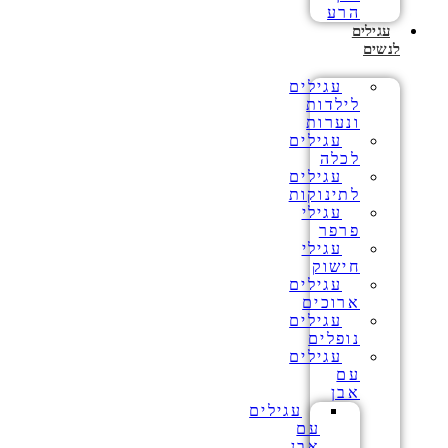
הרע
עגילים
לנשים
עגילים
לילדות
ונערות
עגילים
לכלה
עגילים
לתינוקות
עגילי
פרפר
עגילי
חישוק
עגילים
ארוכים
עגילים
נופלים
עגילים
עם
אבן
עגילים
עם
אבן