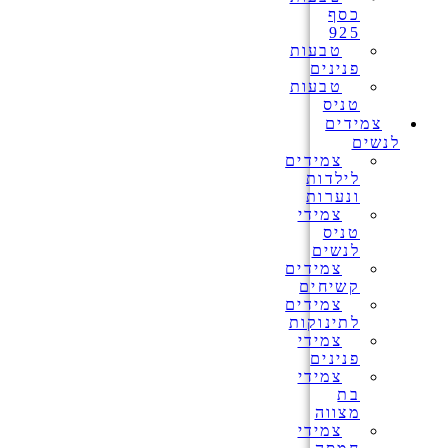
כסף
925
טבעות
פנינים
טבעות
טניס
צמידים
לנשים
צמידים
לילדות
ונערות
צמידי
טניס
לנשים
צמידים
קשיחים
צמידים
לתינוקות
צמידי
פנינים
צמידי
בת
מצווה
צמידי