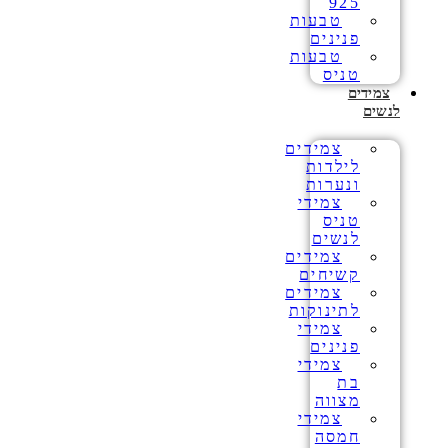
925
טבעות
פנינים
טבעות
טניס
צמידים
לנשים
צמידים
לילדות
ונערות
צמידי
טניס
לנשים
צמידים
קשיחים
צמידים
לתינוקות
צמידי
פנינים
צמידי
בת
מצווה
צמידי
חמסה