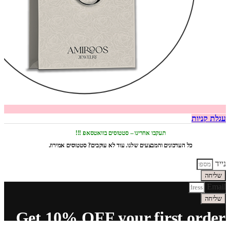
עגלת קניות
תעקבו אחרינו – סטטוסים בוואטסאפ !!!
כל העדכונים והמבצעים שלנו. עוד לא עוקבים? סטטוסים אמירוז.
נייד
שליחה
Email
שליחה
Get 10% OFF your first order