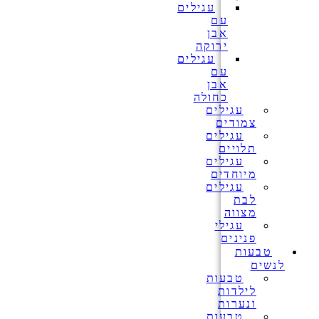
עגילים
עם
אבן
ירוקה
עגילים
עם
אבן
כחולה
עגילים
צמודים
עגילים
תלויים
עגילים
מיוחדים
עגילים
לבת
מצווה
עגילי
פנינים
טבעות
לנשים
טבעות
לילדות
ונערות
טבעות