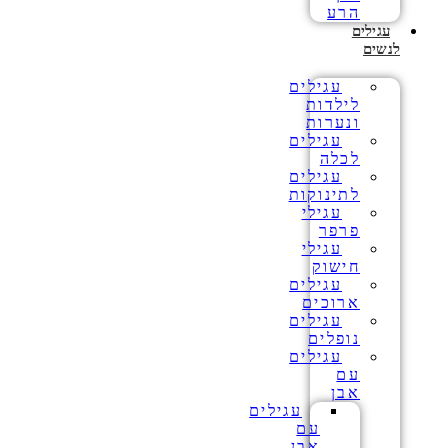
הרע
עגילים
לנשים
עגילים
לילדות
ונערות
עגילים
לכלה
עגילים
לתינוקות
עגילי
פרפר
עגילי
חישוק
עגילים
ארוכים
עגילים
נופלים
עגילים
עם
אבן
עגילים
עם
אבן