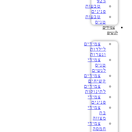
925
טבעות
פנינים
טבעות
טניס
צמידים
לנשים
צמידים
לילדות
ונערות
צמידי
טניס
לנשים
צמידים
קשיחים
צמידים
לתינוקות
צמידי
פנינים
צמידי
בת
מצווה
צמידי
חמסה