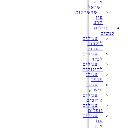
ארץ
ישראל
שרשראות
עין
הרע
עגילים
לנשים
עגילים
לילדות
ונערות
עגילים
לכלה
עגילים
לתינוקות
עגילי
פרפר
עגילי
חישוק
עגילים
ארוכים
עגילים
נופלים
עגילים
עם
אבן