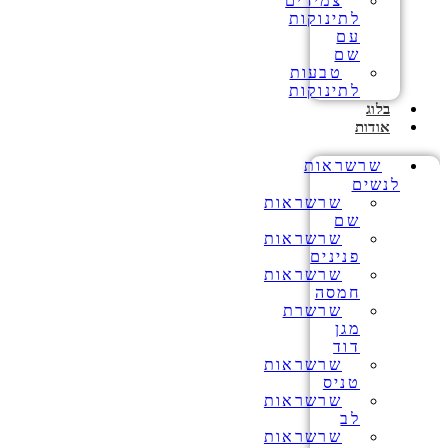
צמידים
לתינוקות
עם
שם
טבעות
לתינוקות
בלוג
אודות
שרשראות
לנשים
שרשראות
שם
שרשראות
פנינים
שרשראות
חמסה
שרשרת
מגן
דוד
שרשראות
טניס
שרשראות
לב
שרשראות