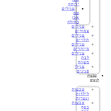
ירוקה
עגילים
עם
אבן
כחולה
עגילים
צמודים
עגילים
תלויים
עגילים
מיוחדים
עגילים
לבת
מצווה
עגילי
פנינים
טבעות
לנשים
טבעות
לילדות
ונערות
טבעות
כסף