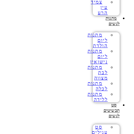
צמיד
עין
הרע
מתנות
לנשים
מתנות
ליום
הולדת
מתנות
ליום
נישואין
מתנות
לבת
מצווה
מתנות
לכלה
מתנות
ללידה
סט
תכשיטים
לנשים
סט
עגילים