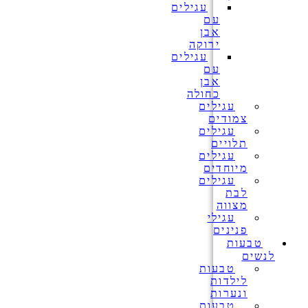
עגילים
עם
אבן
ירוקה
עגילים
עם
אבן
כחולה
עגילים
צמודים
עגילים
תלויים
עגילים
מיוחדים
עגילים
לבת
מצווה
עגילי
פנינים
טבעות
לנשים
טבעות
לילדות
ונערות
טבעות