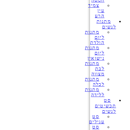
חמסה
צמיד
עין
הרע
מתנות
לנשים
מתנות
ליום
הולדת
מתנות
ליום
נישואין
מתנות
לבת
מצווה
מתנות
לכלה
מתנות
ללידה
סט
תכשיטים
לנשים
סט
עגילים
סט