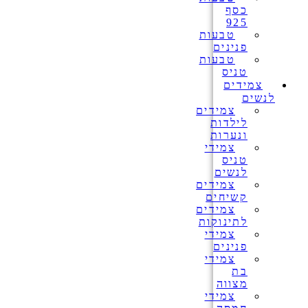
כסף
925
טבעות
פנינים
טבעות
טניס
צמידים
לנשים
צמידים
לילדות
ונערות
צמידי
טניס
לנשים
צמידים
קשיחים
צמידים
לתינוקות
צמידי
פנינים
צמידי
בת
מצווה
צמידי