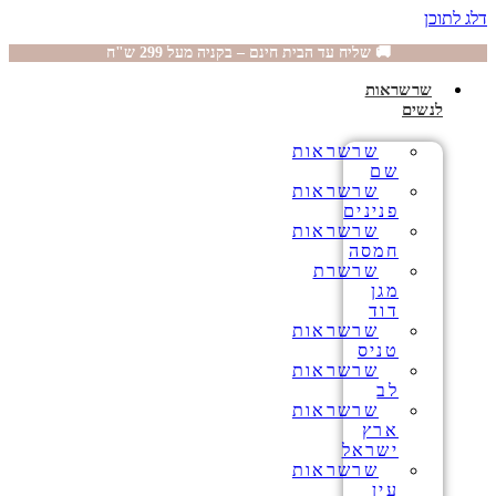
דלג לתוכן
🚚 שליח עד הבית חינם – בקניה מעל 299 ש"ח
שרשראות
לנשים
שרשראות
שם
שרשראות
פנינים
שרשראות
חמסה
שרשרת
מגן
דוד
שרשראות
טניס
שרשראות
לב
שרשראות
ארץ
ישראל
שרשראות
עין