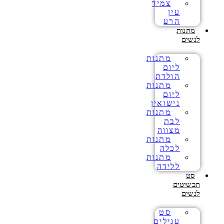
צמיד
עין
הרע
מתנות
לנשים
מתנות
ליום
הולדת
מתנות
ליום
נישואין
מתנות
לבת
מצווה
מתנות
לכלה
מתנות
ללידה
סט
תכשיטים
לנשים
סט
עגילים