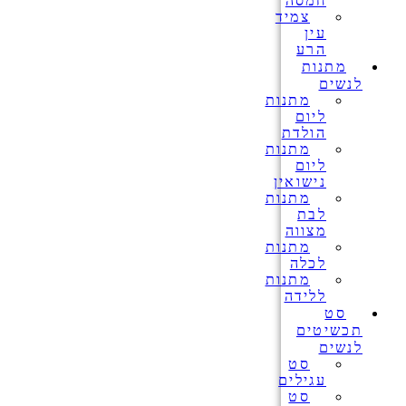
חמסה
צמיד
עין
הרע
מתנות
לנשים
מתנות
ליום
הולדת
מתנות
ליום
נישואין
מתנות
לבת
מצווה
מתנות
לכלה
מתנות
ללידה
סט
תכשיטים
לנשים
סט
עגילים
סט