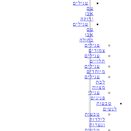
עגילים
עם
אבן
ירוקה
עגילים
עם
אבן
כחולה
עגילים
צמודים
עגילים
תלויים
עגילים
מיוחדים
עגילים
לבת
מצווה
עגילי
פנינים
טבעות
לנשים
טבעות
לילדות
ונערות
טבעות