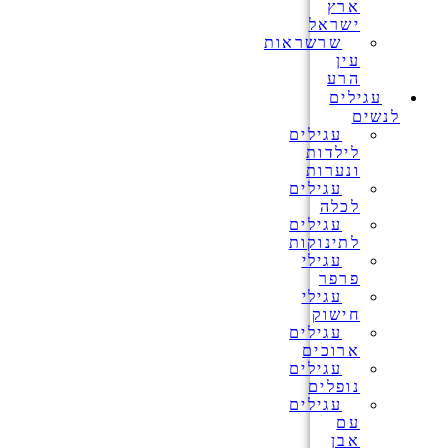
ארץ
ישראל
שרשראות
עין
הרע
עגילים
לנשים
עגילים
לילדות
ונערות
עגילים
לכלה
עגילים
לתינוקות
עגילי
פרפר
עגילי
חישוק
עגילים
ארוכים
עגילים
נופלים
עגילים
עם
אבן