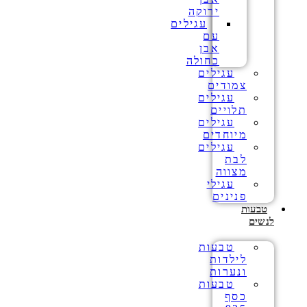
ירוקה
עגילים
עם
אבן
כחולה
עגילים
צמודים
עגילים
תלויים
עגילים
מיוחדים
עגילים
לבת
מצווה
עגילי
פנינים
טבעות
לנשים
טבעות
לילדות
ונערות
טבעות
כסף