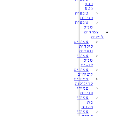
כסף
925
טבעות
פנינים
טבעות
טניס
צמידים
לנשים
צמידים
לילדות
ונערות
צמידי
טניס
לנשים
צמידים
קשיחים
צמידים
לתינוקות
צמידי
פנינים
צמידי
בת
מצווה
צמידי