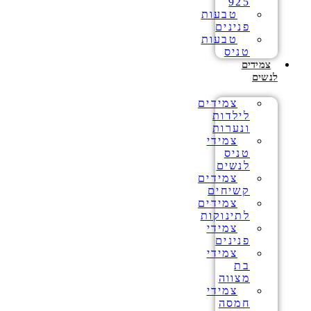
925
טבעות
פנינים
טבעות
טניס
צמידים
לנשים
צמידים
לילדות
ונערות
צמידי
טניס
לנשים
צמידים
קשיחים
צמידים
לתינוקות
צמידי
פנינים
צמידי
בת
מצווה
צמידי
חמסה