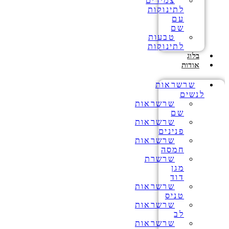
צמידים
לתינוקות
עם
שם
טבעות
לתינוקות
בלוג
אודות
שרשראות
לנשים
שרשראות
שם
שרשראות
פנינים
שרשראות
חמסה
שרשרת
מגן
דוד
שרשראות
טניס
שרשראות
לב
שרשראות