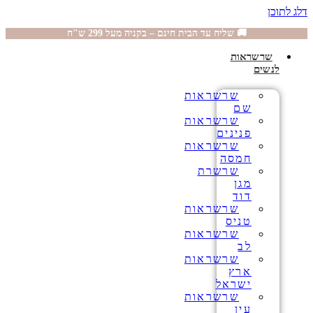
דלג לתוכן
🚚 שליח עד הבית חינם – בקניה מעל 299 ש"ח
שרשראות
לנשים
שרשראות
שם
שרשראות
פנינים
שרשראות
חמסה
שרשרת
מגן
דוד
שרשראות
טניס
שרשראות
לב
שרשראות
ארץ
ישראל
שרשראות
עין