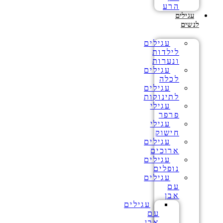
הרע
עגילים
לנשים
עגילים
לילדות
ונערות
עגילים
לכלה
עגילים
לתינוקות
עגילי
פרפר
עגילי
חישוק
עגילים
ארוכים
עגילים
נופלים
עגילים
עם
אבן
עגילים
עם
אבן