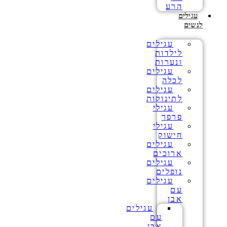
הרע
עגילים
לנשים
עגילים
לילדות
ונערות
עגילים
לכלה
עגילים
לתינוקות
עגילי
פרפר
עגילי
חישוק
עגילים
ארוכים
עגילים
נופלים
עגילים
עם
אבן
עגילים
עם
אבן