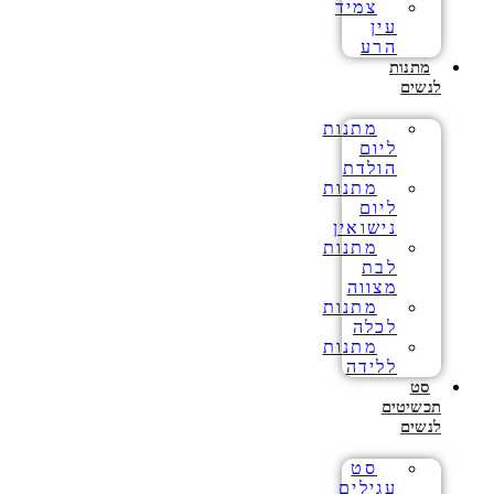
צמיד
עין
הרע
מתנות
לנשים
מתנות
ליום
הולדת
מתנות
ליום
נישואין
מתנות
לבת
מצווה
מתנות
לכלה
מתנות
ללידה
סט
תכשיטים
לנשים
סט
עגילים