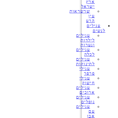
ארץ
ישראל
שרשראות
עין
הרע
עגילים
לנשים
עגילים
לילדות
ונערות
עגילים
לכלה
עגילים
לתינוקות
עגילי
פרפר
עגילי
חישוק
עגילים
ארוכים
עגילים
נופלים
עגילים
עם
אבן