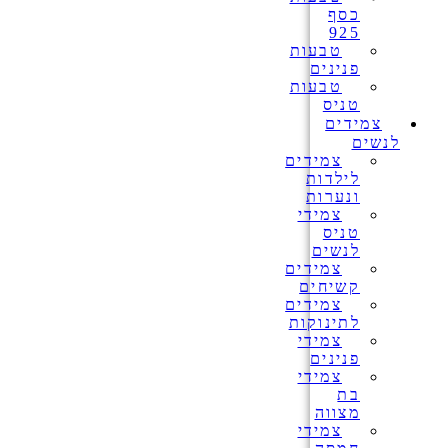
כסף
925
טבעות
פנינים
טבעות
טניס
צמידים
לנשים
צמידים
לילדות
ונערות
צמידי
טניס
לנשים
צמידים
קשיחים
צמידים
לתינוקות
צמידי
פנינים
צמידי
בת
מצווה
צמידי