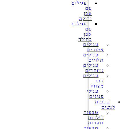
עגילים
עם
אבן
ירוקה
עגילים
עם
אבן
כחולה
עגילים
צמודים
עגילים
תלויים
עגילים
מיוחדים
עגילים
לבת
מצווה
עגילי
פנינים
טבעות
לנשים
טבעות
לילדות
ונערות
טבעות