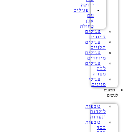
ירוקה
עגילים
עם
אבן
כחולה
עגילים
צמודים
עגילים
תלויים
עגילים
מיוחדים
עגילים
לבת
מצווה
עגילי
פנינים
טבעות
לנשים
טבעות
לילדות
ונערות
טבעות
כסף