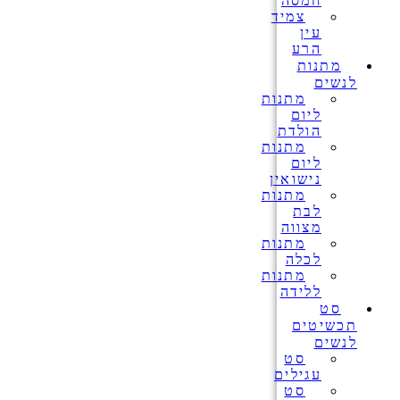
חמסה
צמיד
עין
הרע
מתנות
לנשים
מתנות
ליום
הולדת
מתנות
ליום
נישואין
מתנות
לבת
מצווה
מתנות
לכלה
מתנות
ללידה
סט
תכשיטים
לנשים
סט
עגילים
סט