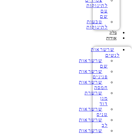
צמידים
לתינוקות
עם
שם
טבעות
לתינוקות
בלוג
אודות
שרשראות
לנשים
שרשראות
שם
שרשראות
פנינים
שרשראות
חמסה
שרשרת
מגן
דוד
שרשראות
טניס
שרשראות
לב
שרשראות