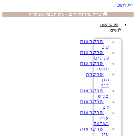
דלג לתוכן
🚚 שליח עד הבית חינם – בקניה מעל 299 ש"ח
שרשראות
לנשים
שרשראות
שם
שרשראות
פנינים
שרשראות
חמסה
שרשרת
מגן
דוד
שרשראות
טניס
שרשראות
לב
שרשראות
ארץ
ישראל
שרשראות
עין