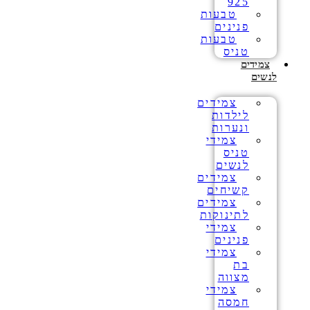
925
טבעות
פנינים
טבעות
טניס
צמידים
לנשים
צמידים
לילדות
ונערות
צמידי
טניס
לנשים
צמידים
קשיחים
צמידים
לתינוקות
צמידי
פנינים
צמידי
בת
מצווה
צמידי
חמסה