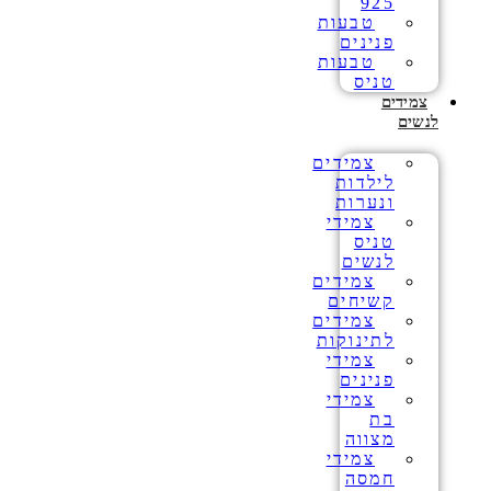
925
טבעות
פנינים
טבעות
טניס
צמידים
לנשים
צמידים
לילדות
ונערות
צמידי
טניס
לנשים
צמידים
קשיחים
צמידים
לתינוקות
צמידי
פנינים
צמידי
בת
מצווה
צמידי
חמסה