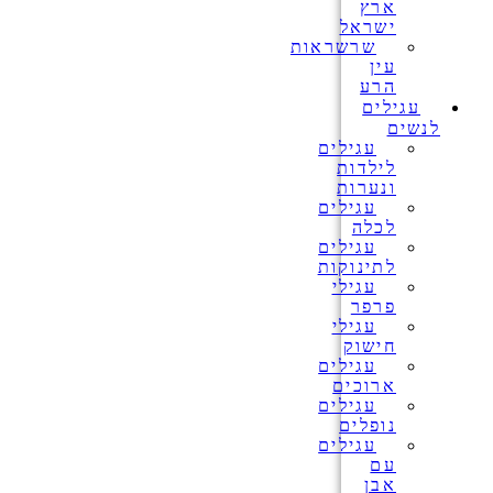
ארץ
ישראל
שרשראות
עין
הרע
עגילים
לנשים
עגילים
לילדות
ונערות
עגילים
לכלה
עגילים
לתינוקות
עגילי
פרפר
עגילי
חישוק
עגילים
ארוכים
עגילים
נופלים
עגילים
עם
אבן