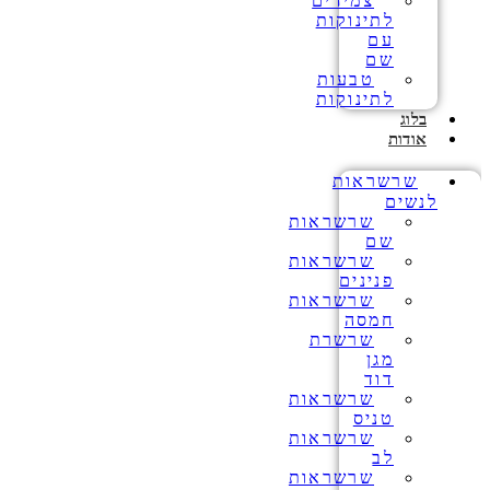
צמידים
לתינוקות
עם
שם
טבעות
לתינוקות
בלוג
אודות
שרשראות
לנשים
שרשראות
שם
שרשראות
פנינים
שרשראות
חמסה
שרשרת
מגן
דוד
שרשראות
טניס
שרשראות
לב
שרשראות