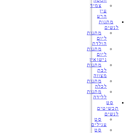
חמסה
צמיד
עין
הרע
מתנות
לנשים
מתנות
ליום
הולדת
מתנות
ליום
נישואין
מתנות
לבת
מצווה
מתנות
לכלה
מתנות
ללידה
סט
תכשיטים
לנשים
סט
עגילים
סט