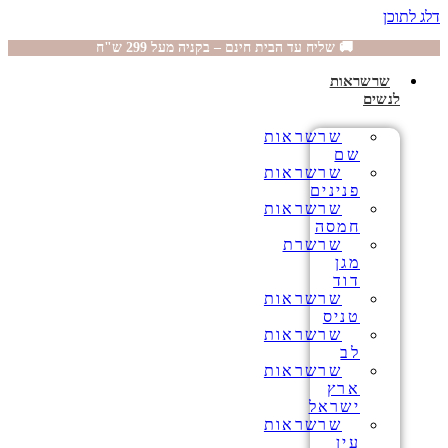
דלג לתוכן
🚚 שליח עד הבית חינם – בקניה מעל 299 ש"ח
שרשראות
לנשים
שרשראות
שם
שרשראות
פנינים
שרשראות
חמסה
שרשרת
מגן
דוד
שרשראות
טניס
שרשראות
לב
שרשראות
ארץ
ישראל
שרשראות
עין