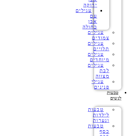
ירוקה
עגילים
עם
אבן
כחולה
עגילים
צמודים
עגילים
תלויים
עגילים
מיוחדים
עגילים
לבת
מצווה
עגילי
פנינים
טבעות
לנשים
טבעות
לילדות
ונערות
טבעות
כסף