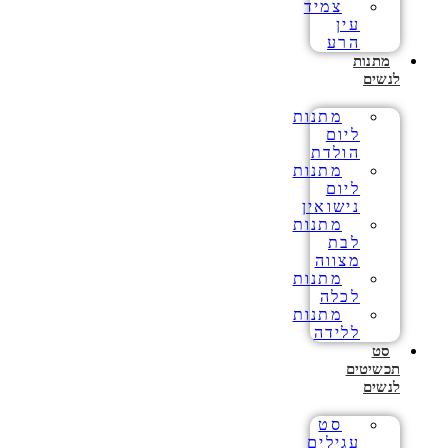
צמיד
עין
הרע
מתנות
לנשים
מתנות
ליום
הולדת
מתנות
ליום
נישואין
מתנות
לבת
מצווה
מתנות
לכלה
מתנות
ללידה
סט
תכשיטים
לנשים
סט
עגילים