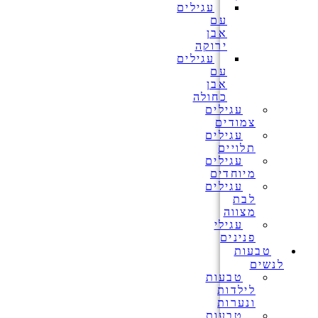
עגילים
עם
אבן
ירוקה
עגילים
עם
אבן
כחולה
עגילים
צמודים
עגילים
תלויים
עגילים
מיוחדים
עגילים
לבת
מצווה
עגילי
פנינים
טבעות
לנשים
טבעות
לילדות
ונערות
טבעות