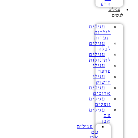
הרע
עגילים
לנשים
עגילים
לילדות
ונערות
עגילים
לכלה
עגילים
לתינוקות
עגילי
פרפר
עגילי
חישוק
עגילים
ארוכים
עגילים
נופלים
עגילים
עם
אבן
עגילים
עם
אבן