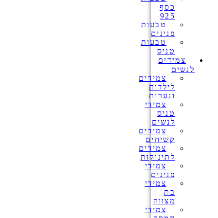
כסף
925
טבעות
פנינים
טבעות
טניס
צמידים
לנשים
צמידים
לילדות
ונערות
צמידי
טניס
לנשים
צמידים
קשיחים
צמידים
לתינוקות
צמידי
פנינים
צמידי
בת
מצווה
צמידי