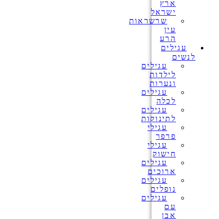
ארץ
ישראל
שרשראות
עין
הרע
עגילים
לנשים
עגילים
לילדות
ונערות
עגילים
לכלה
עגילים
לתינוקות
עגילי
פרפר
עגילי
חישוק
עגילים
ארוכים
עגילים
נופלים
עגילים
עם
אבן