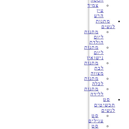
חמסה
צמיד
עין
הרע
מתנות
לנשים
מתנות
ליום
הולדת
מתנות
ליום
נישואין
מתנות
לבת
מצווה
מתנות
לכלה
מתנות
ללידה
סט
תכשיטים
לנשים
סט
עגילים
סט