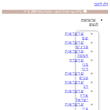
דלג לתוכן
🚚 שליח עד הבית חינם – בקניה מעל 299 ש"ח
שרשראות
לנשים
שרשראות
שם
שרשראות
פנינים
שרשראות
חמסה
שרשרת
מגן
דוד
שרשראות
טניס
שרשראות
לב
שרשראות
ארץ
ישראל
שרשראות
עין