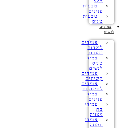
925
טבעות
פנינים
טבעות
טניס
צמידים
לנשים
צמידים
לילדות
ונערות
צמידי
טניס
לנשים
צמידים
קשיחים
צמידים
לתינוקות
צמידי
פנינים
צמידי
בת
מצווה
צמידי
חמסה