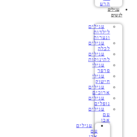
הרע
עגילים
לנשים
עגילים
לילדות
ונערות
עגילים
לכלה
עגילים
לתינוקות
עגילי
פרפר
עגילי
חישוק
עגילים
ארוכים
עגילים
נופלים
עגילים
עם
אבן
עגילים
עם
אבן