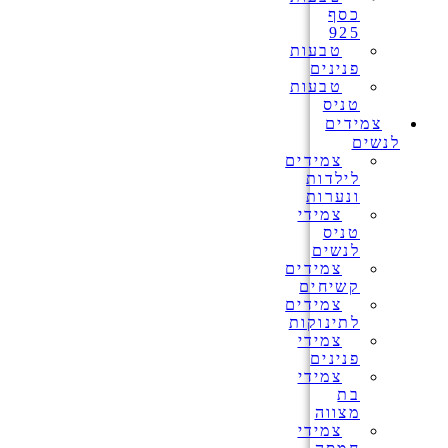
כסף
925
טבעות
פנינים
טבעות
טניס
צמידים
לנשים
צמידים
לילדות
ונערות
צמידי
טניס
לנשים
צמידים
קשיחים
צמידים
לתינוקות
צמידי
פנינים
צמידי
בת
מצווה
צמידי