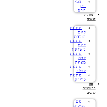
צמיד
עין
הרע
מתנות
לנשים
מתנות
ליום
הולדת
מתנות
ליום
נישואין
מתנות
לבת
מצווה
מתנות
לכלה
מתנות
ללידה
סט
תכשיטים
לנשים
סט
עגילים