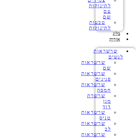
צמידים
לתינוקות
עם
שם
טבעות
לתינוקות
בלוג
אודות
שרשראות
לנשים
שרשראות
שם
שרשראות
פנינים
שרשראות
חמסה
שרשרת
מגן
דוד
שרשראות
טניס
שרשראות
לב
שרשראות