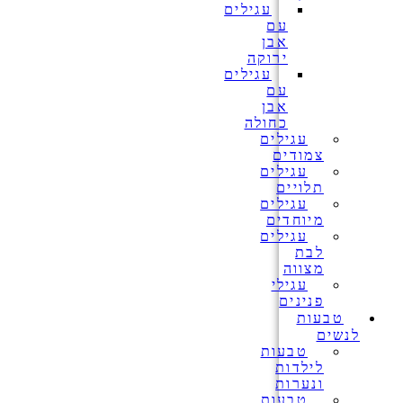
עגילים
עם
אבן
ירוקה
עגילים
עם
אבן
כחולה
עגילים
צמודים
עגילים
תלויים
עגילים
מיוחדים
עגילים
לבת
מצווה
עגילי
פנינים
טבעות
לנשים
טבעות
לילדות
ונערות
טבעות