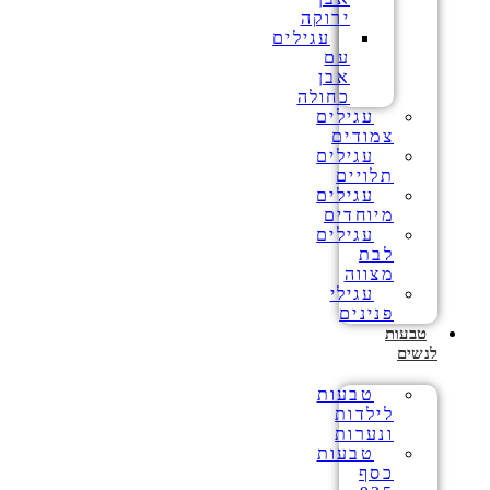
ירוקה
עגילים
עם
אבן
כחולה
עגילים
צמודים
עגילים
תלויים
עגילים
מיוחדים
עגילים
לבת
מצווה
עגילי
פנינים
טבעות
לנשים
טבעות
לילדות
ונערות
טבעות
כסף