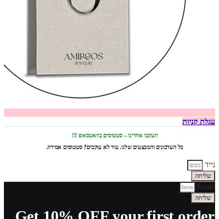
עגלת קניות
תעקבו אחרינו – סטטוסים בוואטסאפ !!!
כל העדכונים והמבצעים שלנו. עוד לא עוקבים? סטטוסים אמירוז.
נייד
שליחה
Email
שליחה
Get 10% OFF your first order