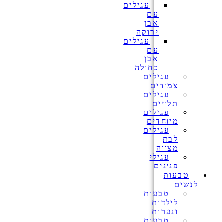
עגילים
עם
אבן
ירוקה
עגילים
עם
אבן
כחולה
עגילים
צמודים
עגילים
תלויים
עגילים
מיוחדים
עגילים
לבת
מצווה
עגילי
פנינים
טבעות
לנשים
טבעות
לילדות
ונערות
טבעות