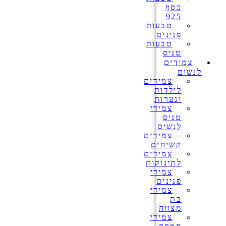
כסף
925
טבעות
פנינים
טבעות
טניס
צמידים
לנשים
צמידים
לילדות
ונערות
צמידי
טניס
לנשים
צמידים
קשיחים
צמידים
לתינוקות
צמידי
פנינים
צמידי
בת
מצווה
צמידי