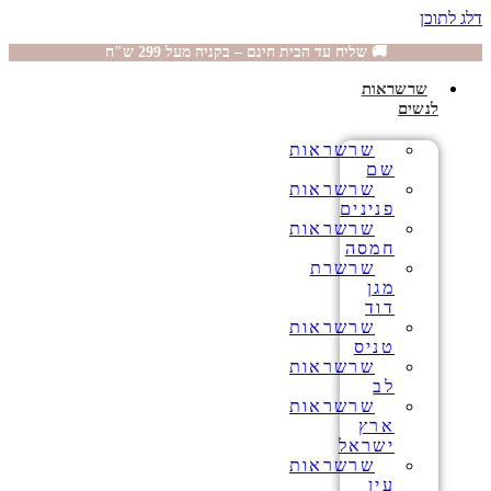
דלג לתוכן
🚚 שליח עד הבית חינם – בקניה מעל 299 ש"ח
שרשראות
לנשים
שרשראות
שם
שרשראות
פנינים
שרשראות
חמסה
שרשרת
מגן
דוד
שרשראות
טניס
שרשראות
לב
שרשראות
ארץ
ישראל
שרשראות
עין