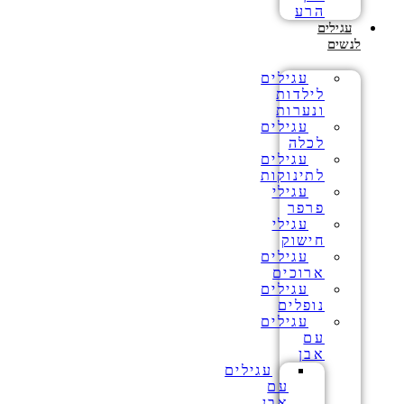
הרע
עגילים
לנשים
עגילים
לילדות
ונערות
עגילים
לכלה
עגילים
לתינוקות
עגילי
פרפר
עגילי
חישוק
עגילים
ארוכים
עגילים
נופלים
עגילים
עם
אבן
עגילים
עם
אבן