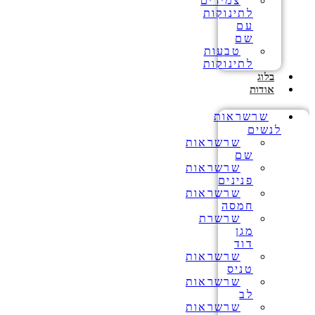
צמידים
לתינוקות
עם
שם
טבעות
לתינוקות
בלוג
אודות
שרשראות
לנשים
שרשראות
שם
שרשראות
פנינים
שרשראות
חמסה
שרשרת
מגן
דוד
שרשראות
טניס
שרשראות
לב
שרשראות