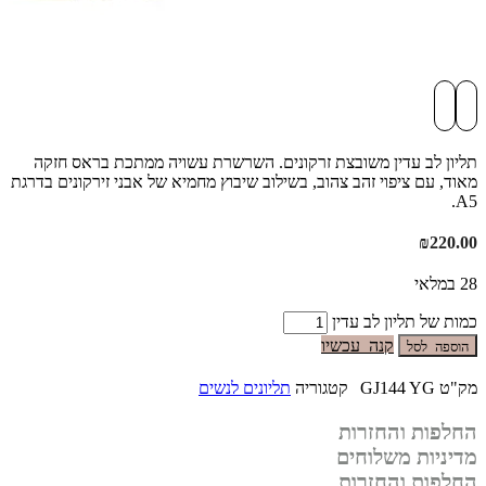
תליון לב עדין משובצת זרקונים. השרשרת עשויה ממתכת בראס חזקה
מאוד, עם ציפוי זהב צהוב, בשילוב שיבוץ מחמיא של אבני זירקונים בדרגת
A5.
₪
220.00
28 במלאי
כמות של תליון לב עדין
קנה עכשיו
הוספה לסל
מק"ט
GJ144 YG
קטגוריה
תליונים לנשים
החלפות והחזרות
מדיניות משלוחים
החלפות והחזרות