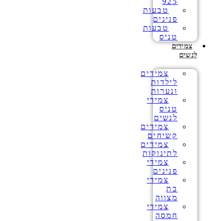
925
טבעות
פנינים
טבעות
טניס
צמידים
לנשים
צמידים
לילדות
ונערות
צמידי
טניס
לנשים
צמידים
קשיחים
צמידים
לתינוקות
צמידי
פנינים
צמידי
בת
מצווה
צמידי
חמסה