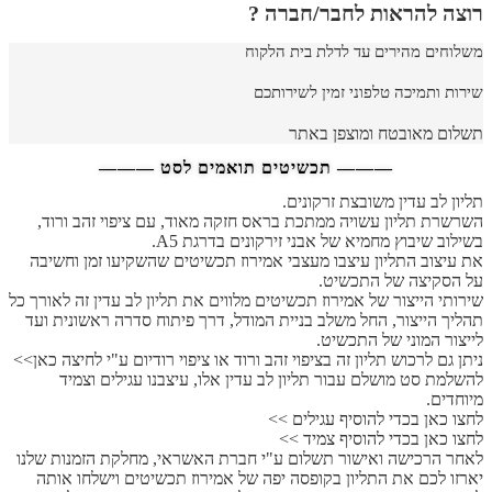
רוצה להראות לחבר/חברה ?
משלוחים מהירים עד לדלת בית הלקוח
שירות ותמיכה טלפוני זמין לשירותכם
תשלום מאובטח ומוצפן באתר
——— תכשיטים תואמים לסט ———
תליון לב עדין משובצת זרקונים.
השרשרת תליון עשויה ממתכת בראס חזקה מאוד, עם ציפוי זהב ורוד,
בשילוב שיבוץ מחמיא של אבני זירקונים בדרגת A5.
את עיצוב התליון עיצבו מעצבי אמירוז תכשיטים שהשקיעו זמן וחשיבה
על הסקיצה של התכשיט.
שירותי הייצור של אמירוז תכשיטים מלווים את תליון לב עדין זה לאורך כל
תהליך הייצור, החל משלב בניית המודל, דרך פיתוח סדרה ראשונית ועד
לייצור המוני של התכשיט.
ניתן גם לרכוש תליון זה בציפוי זהב ורוד או ציפוי רודיום ע"י לחיצה כאן>>
להשלמת סט מושלם עבור תליון לב עדין אלו, עיצבנו עגילים וצמיד
מיוחדים.
לחצו כאן בכדי להוסיף עגילים >>
לחצו כאן בכדי להוסיף צמיד >>
לאחר הרכישה ואישור תשלום ע"י חברת האשראי, מחלקת הזמנות שלנו
יארזו לכם את התליון בקופסה יפה של אמירוז תכשיטים וישלחו אותה