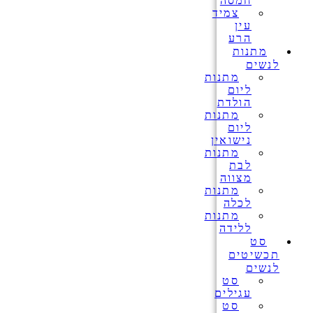
חמסה
צמיד
עין
הרע
מתנות
לנשים
מתנות
ליום
הולדת
מתנות
ליום
נישואין
מתנות
לבת
מצווה
מתנות
לכלה
מתנות
ללידה
סט
תכשיטים
לנשים
סט
עגילים
סט