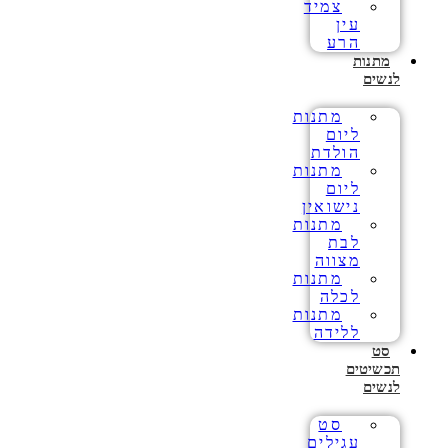
צמיד
עין
הרע
מתנות
לנשים
מתנות
ליום
הולדת
מתנות
ליום
נישואין
מתנות
לבת
מצווה
מתנות
לכלה
מתנות
ללידה
סט
תכשיטים
לנשים
סט
עגילים