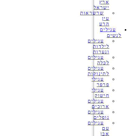
ארץ
ישראל
שרשראות
עין
הרע
עגילים
לנשים
עגילים
לילדות
ונערות
עגילים
לכלה
עגילים
לתינוקות
עגילי
פרפר
עגילי
חישוק
עגילים
ארוכים
עגילים
נופלים
עגילים
עם
אבן