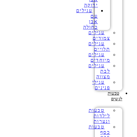
ירוקה
עגילים
עם
אבן
כחולה
עגילים
צמודים
עגילים
תלויים
עגילים
מיוחדים
עגילים
לבת
מצווה
עגילי
פנינים
טבעות
לנשים
טבעות
לילדות
ונערות
טבעות
כסף