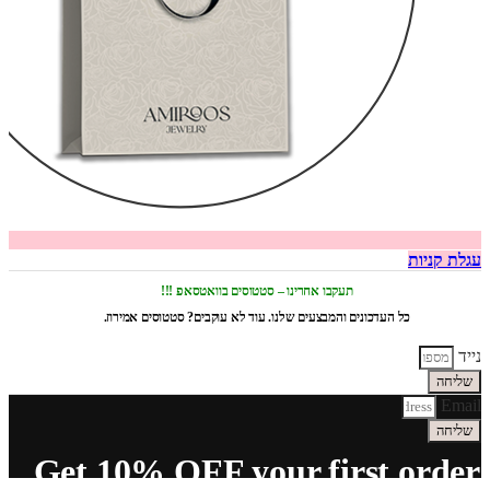
עגלת קניות
תעקבו אחרינו – סטטוסים בוואטסאפ !!!
כל העדכונים והמבצעים שלנו. עוד לא עוקבים? סטטוסים אמירוז.
נייד
שליחה
Email
שליחה
Get 10% OFF your first order