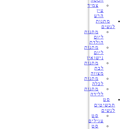
חמסה
צמיד
עין
הרע
מתנות
לנשים
מתנות
ליום
הולדת
מתנות
ליום
נישואין
מתנות
לבת
מצווה
מתנות
לכלה
מתנות
ללידה
סט
תכשיטים
לנשים
סט
עגילים
סט