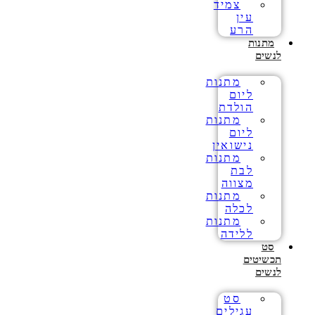
צמיד
עין
הרע
מתנות
לנשים
מתנות
ליום
הולדת
מתנות
ליום
נישואין
מתנות
לבת
מצווה
מתנות
לכלה
מתנות
ללידה
סט
תכשיטים
לנשים
סט
עגילים