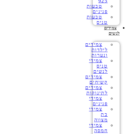
925
טבעות
פנינים
טבעות
טניס
צמידים
לנשים
צמידים
לילדות
ונערות
צמידי
טניס
לנשים
צמידים
קשיחים
צמידים
לתינוקות
צמידי
פנינים
צמידי
בת
מצווה
צמידי
חמסה