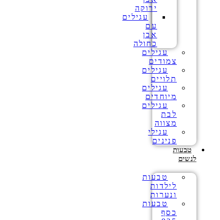
ירוקה
עגילים
עם
אבן
כחולה
עגילים
צמודים
עגילים
תלויים
עגילים
מיוחדים
עגילים
לבת
מצווה
עגילי
פנינים
טבעות
לנשים
טבעות
לילדות
ונערות
טבעות
כסף