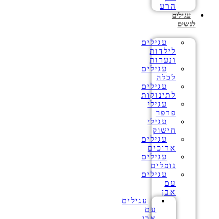
הרע
עגילים
לנשים
עגילים
לילדות
ונערות
עגילים
לכלה
עגילים
לתינוקות
עגילי
פרפר
עגילי
חישוק
עגילים
ארוכים
עגילים
נופלים
עגילים
עם
אבן
עגילים
עם
אבן