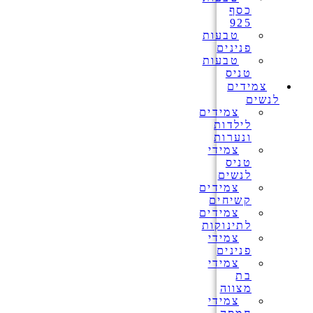
כסף
925
טבעות
פנינים
טבעות
טניס
צמידים
לנשים
צמידים
לילדות
ונערות
צמידי
טניס
לנשים
צמידים
קשיחים
צמידים
לתינוקות
צמידי
פנינים
צמידי
בת
מצווה
צמידי