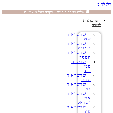
דלג לתוכן
🚚 שליח עד הבית חינם – בקניה מעל 299 ש"ח
שרשראות
לנשים
שרשראות
שם
שרשראות
פנינים
שרשראות
חמסה
שרשרת
מגן
דוד
שרשראות
טניס
שרשראות
לב
שרשראות
ארץ
ישראל
שרשראות
עין