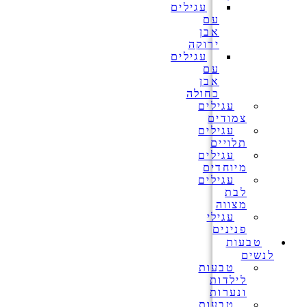
עגילים
עם
אבן
ירוקה
עגילים
עם
אבן
כחולה
עגילים
צמודים
עגילים
תלויים
עגילים
מיוחדים
עגילים
לבת
מצווה
עגילי
פנינים
טבעות
לנשים
טבעות
לילדות
ונערות
טבעות