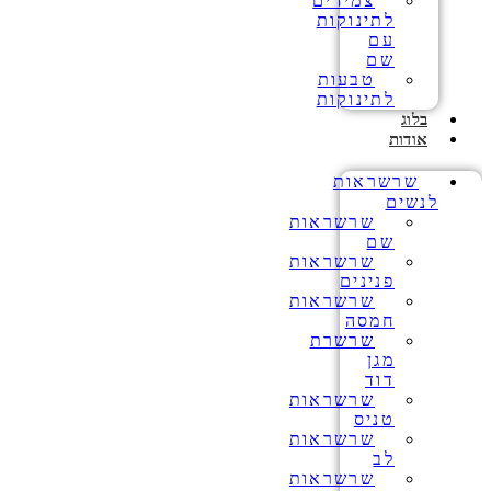
צמידים
לתינוקות
עם
שם
טבעות
לתינוקות
בלוג
אודות
שרשראות
לנשים
שרשראות
שם
שרשראות
פנינים
שרשראות
חמסה
שרשרת
מגן
דוד
שרשראות
טניס
שרשראות
לב
שרשראות