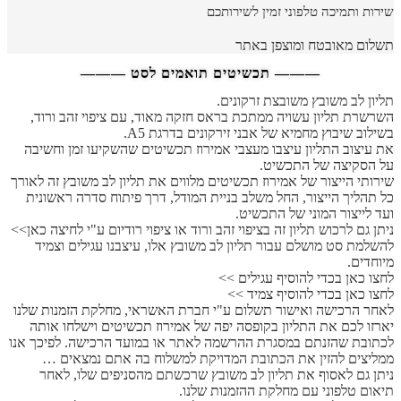
שירות ותמיכה טלפוני זמין לשירותכם
תשלום מאובטח ומוצפן באתר
——— תכשיטים תואמים לסט ———
תליון לב משובץ משובצת זרקונים.
השרשרת תליון עשויה ממתכת בראס חזקה מאוד, עם ציפוי זהב ורוד,
בשילוב שיבוץ מחמיא של אבני זירקונים בדרגת A5.
את עיצוב התליון עיצבו מעצבי אמירוז תכשיטים שהשקיעו זמן וחשיבה
על הסקיצה של התכשיט.
שירותי הייצור של אמירוז תכשיטים מלווים את תליון לב משובץ זה לאורך
כל תהליך הייצור, החל משלב בניית המודל, דרך פיתוח סדרה ראשונית
ועד לייצור המוני של התכשיט.
ניתן גם לרכוש תליון זה בציפוי זהב ורוד או ציפוי רודיום ע"י לחיצה כאן>>
להשלמת סט מושלם עבור תליון לב משובץ אלו, עיצבנו עגילים וצמיד
מיוחדים.
לחצו כאן בכדי להוסיף עגילים >>
לחצו כאן בכדי להוסיף צמיד >>
לאחר הרכישה ואישור תשלום ע"י חברת האשראי, מחלקת הזמנות שלנו
יארזו לכם את התליון בקופסה יפה של אמירוז תכשיטים וישלחו אותה
לכתובת שהזנתם במסגרת ההרשמה לאתר או במועד הרכישה. לפיכך אנו
ממליצים להזין את הכתובת המדויקת למשלוח בה אתם נמצאים …
ניתן גם לאסוף את תליון לב משובץ שרכשתם מהסניפים שלו, לאחר
תיאום טלפוני עם מחלקת ההזמנות שלנו.