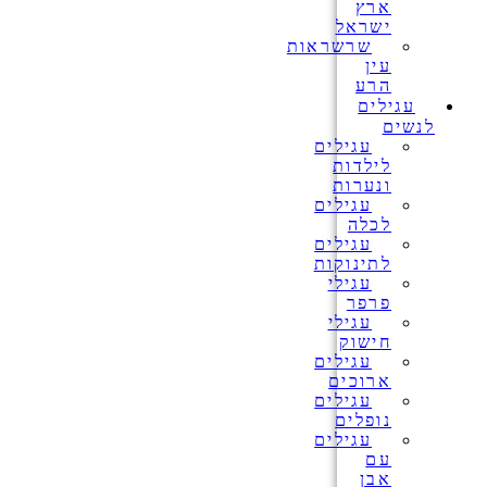
ארץ
ישראל
שרשראות
עין
הרע
עגילים
לנשים
עגילים
לילדות
ונערות
עגילים
לכלה
עגילים
לתינוקות
עגילי
פרפר
עגילי
חישוק
עגילים
ארוכים
עגילים
נופלים
עגילים
עם
אבן