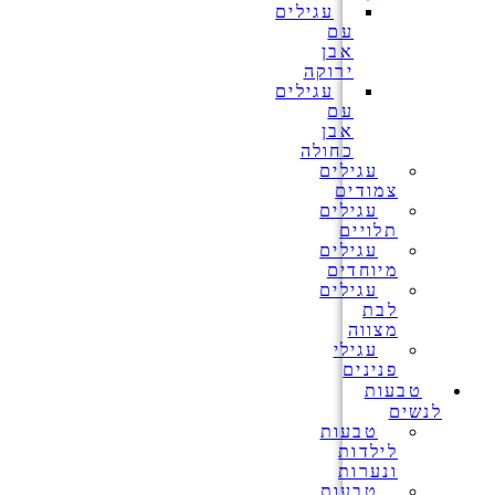
עגילים
עם
אבן
ירוקה
עגילים
עם
אבן
כחולה
עגילים
צמודים
עגילים
תלויים
עגילים
מיוחדים
עגילים
לבת
מצווה
עגילי
פנינים
טבעות
לנשים
טבעות
לילדות
ונערות
טבעות