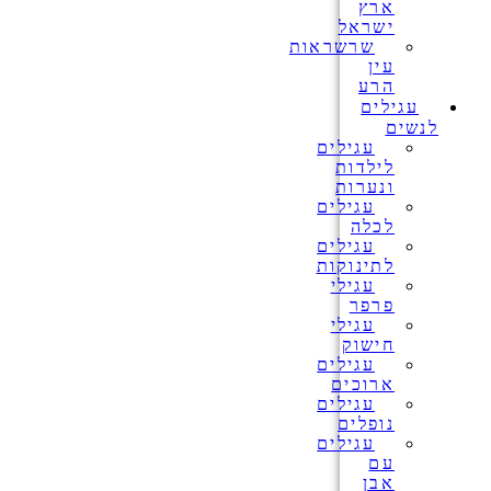
ארץ
ישראל
שרשראות
עין
הרע
עגילים
לנשים
עגילים
לילדות
ונערות
עגילים
לכלה
עגילים
לתינוקות
עגילי
פרפר
עגילי
חישוק
עגילים
ארוכים
עגילים
נופלים
עגילים
עם
אבן