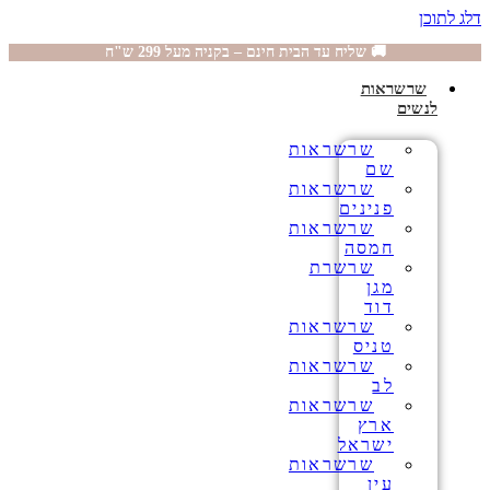
דלג לתוכן
🚚 שליח עד הבית חינם – בקניה מעל 299 ש"ח
שרשראות
לנשים
שרשראות
שם
שרשראות
פנינים
שרשראות
חמסה
שרשרת
מגן
דוד
שרשראות
טניס
שרשראות
לב
שרשראות
ארץ
ישראל
שרשראות
עין