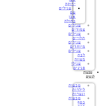
ירוקה
עגילים
עם
אבן
כחולה
עגילים
צמודים
עגילים
תלויים
עגילים
מיוחדים
עגילים
לבת
מצווה
עגילי
פנינים
טבעות
לנשים
טבעות
לילדות
ונערות
טבעות
כסף