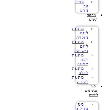
צמיד
עין
הרע
מתנות
לנשים
מתנות
ליום
הולדת
מתנות
ליום
נישואין
מתנות
לבת
מצווה
מתנות
לכלה
מתנות
ללידה
סט
תכשיטים
לנשים
סט
עגילים