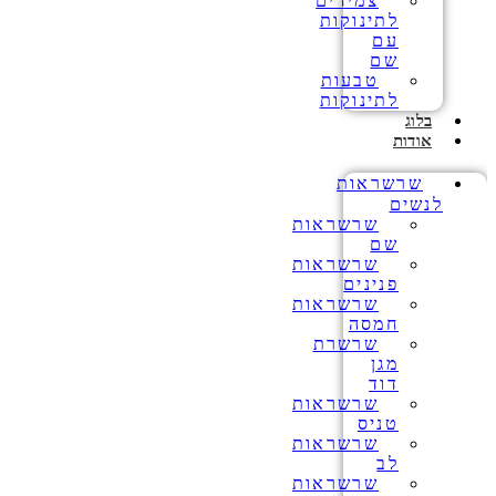
צמידים
לתינוקות
עם
שם
טבעות
לתינוקות
בלוג
אודות
שרשראות
לנשים
שרשראות
שם
שרשראות
פנינים
שרשראות
חמסה
שרשרת
מגן
דוד
שרשראות
טניס
שרשראות
לב
שרשראות