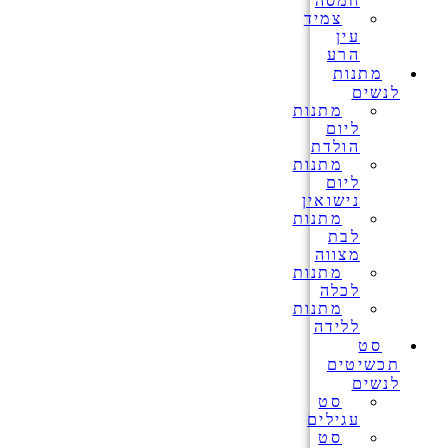
חמסה
צמיד
עין
הרע
מתנות
לנשים
מתנות
ליום
הולדת
מתנות
ליום
נישואין
מתנות
לבת
מצווה
מתנות
לכלה
מתנות
ללידה
סט
תכשיטים
לנשים
סט
עגילים
סט