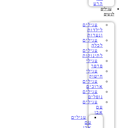
הרע
עגילים
לנשים
עגילים
לילדות
ונערות
עגילים
לכלה
עגילים
לתינוקות
עגילי
פרפר
עגילי
חישוק
עגילים
ארוכים
עגילים
נופלים
עגילים
עם
אבן
עגילים
עם
אבן