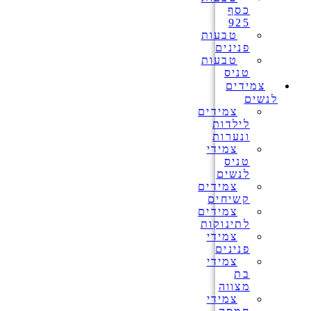
כסף
925
טבעות
פנינים
טבעות
טניס
צמידים
לנשים
צמידים
לילדות
ונערות
צמידי
טניס
לנשים
צמידים
קשיחים
צמידים
לתינוקות
צמידי
פנינים
צמידי
בת
מצווה
צמידי