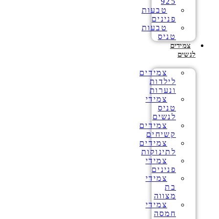
925
טבעות
פנינים
טבעות
טניס
צמידים
לנשים
צמידים
לילדות
ונערות
צמידי
טניס
לנשים
צמידים
קשיחים
צמידים
לתינוקות
צמידי
פנינים
צמידי
בת
מצווה
צמידי
חמסה