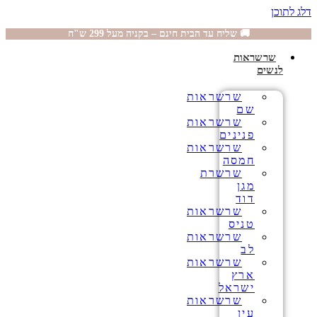
דלג לתוכן
🚚 שליח עד הבית חינם – בקניה מעל 299 ש"ח
שרשראות
לנשים
שרשראות
שם
שרשראות
פנינים
שרשראות
חמסה
שרשרת
מגן
דוד
שרשראות
טניס
שרשראות
לב
שרשראות
ארץ
ישראל
שרשראות
עין