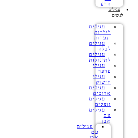
הרע
עגילים
לנשים
עגילים
לילדות
ונערות
עגילים
לכלה
עגילים
לתינוקות
עגילי
פרפר
עגילי
חישוק
עגילים
ארוכים
עגילים
נופלים
עגילים
עם
אבן
עגילים
עם
אבן