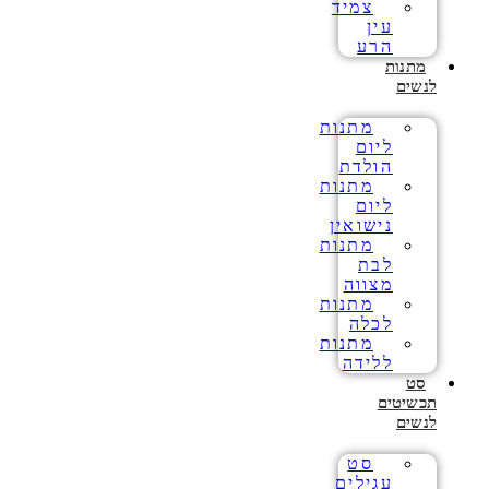
צמיד
עין
הרע
מתנות
לנשים
מתנות
ליום
הולדת
מתנות
ליום
נישואין
מתנות
לבת
מצווה
מתנות
לכלה
מתנות
ללידה
סט
תכשיטים
לנשים
סט
עגילים