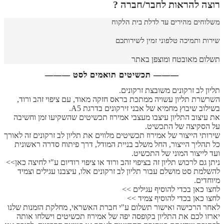
רוצה להראות לחבר/חברה ?
משלוחים מהירים עד לדלת בית הלקוח
שירות ותמיכה טלפוני זמין לשירותכם
תשלום מאובטח ומוצפן באתר
——— תכשיטים תואמים לסט ———
תליון לב זרקונים משובצת זרקונים.
השרשרת תליון עשויה ממתכת בראס חזקה מאוד, עם ציפוי זהב ורוד,
בשילוב שיבוץ מחמיא של אבני זירקונים בדרגת A5.
את עיצוב התליון עיצבו מעצבי אמירוז תכשיטים שהשקיעו זמן וחשיבה
על הסקיצה של התכשיט.
שירותי הייצור של אמירוז תכשיטים מלווים את תליון לב זרקונים זה לאורך
כל תהליך הייצור, החל משלב בניית המודל, דרך פיתוח סדרה ראשונית
ועד לייצור המוני של התכשיט.
ניתן גם לרכוש תליון זה בציפוי זהב ורוד או ציפוי רודיום ע"י לחיצה כאן>>
להשלמת סט מושלם עבור תליון לב זרקונים אלו, עיצבנו עגילים וצמיד
מיוחדים.
לחצו כאן בכדי להוסיף עגילים >>
לחצו כאן בכדי להוסיף צמיד >>
לאחר הרכישה ואישור תשלום ע"י חברת האשראי, מחלקת הזמנות שלנו
יארזו לכם את התליון בקופסה יפה של אמירוז תכשיטים וישלחו אותה