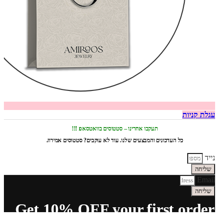
עגלת קניות
תעקבו אחרינו – סטטוסים בוואטסאפ !!!
כל העדכונים והמבצעים שלנו. עוד לא עוקבים? סטטוסים אמירוז.
נייד
שליחה
Email
שליחה
Get 10% OFF your first order