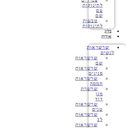
צמידים
לתינוקות
עם
שם
טבעות
לתינוקות
בלוג
אודות
שרשראות
לנשים
שרשראות
שם
שרשראות
פנינים
שרשראות
חמסה
שרשרת
מגן
דוד
שרשראות
טניס
שרשראות
לב
שרשראות