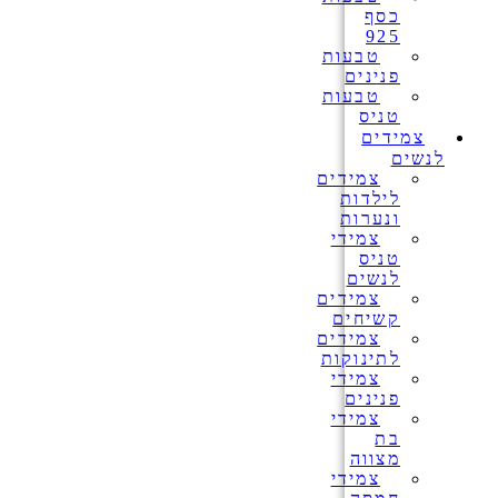
כסף
925
טבעות
פנינים
טבעות
טניס
צמידים
לנשים
צמידים
לילדות
ונערות
צמידי
טניס
לנשים
צמידים
קשיחים
צמידים
לתינוקות
צמידי
פנינים
צמידי
בת
מצווה
צמידי