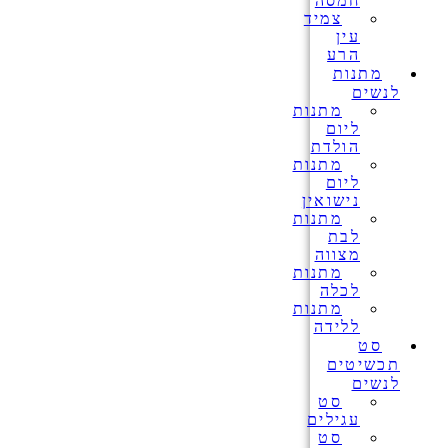
חמסה
צמיד
עין
הרע
מתנות
לנשים
מתנות
ליום
הולדת
מתנות
ליום
נישואין
מתנות
לבת
מצווה
מתנות
לכלה
מתנות
ללידה
סט
תכשיטים
לנשים
סט
עגילים
סט