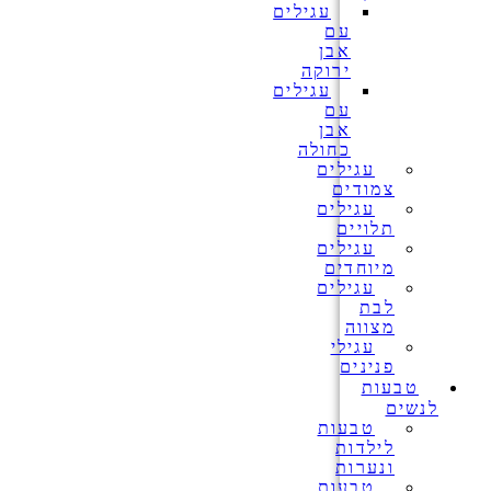
עגילים
עם
אבן
ירוקה
עגילים
עם
אבן
כחולה
עגילים
צמודים
עגילים
תלויים
עגילים
מיוחדים
עגילים
לבת
מצווה
עגילי
פנינים
טבעות
לנשים
טבעות
לילדות
ונערות
טבעות