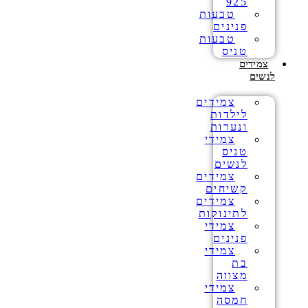
925
טבעות
פנינים
טבעות
טניס
צמידים
לנשים
צמידים
לילדות
ונערות
צמידי
טניס
לנשים
צמידים
קשיחים
צמידים
לתינוקות
צמידי
פנינים
צמידי
בת
מצווה
צמידי
חמסה