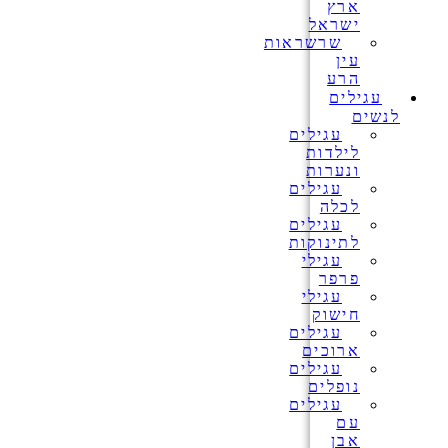
ארץ
ישראל
שרשראות
עין
הרע
עגילים
לנשים
עגילים
לילדות
ונערות
עגילים
לכלה
עגילים
לתינוקות
עגילי
פרפר
עגילי
חישוק
עגילים
ארוכים
עגילים
נופלים
עגילים
עם
אבן