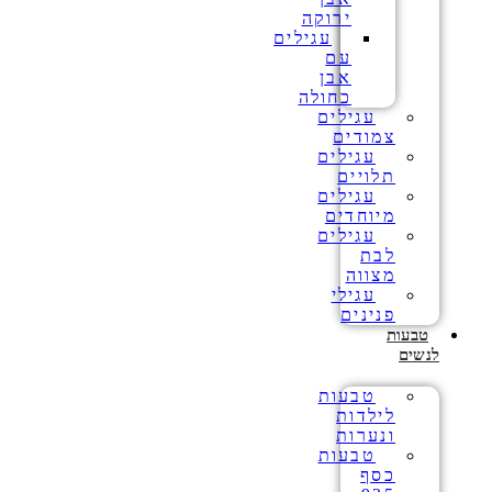
ירוקה
עגילים
עם
אבן
כחולה
עגילים
צמודים
עגילים
תלויים
עגילים
מיוחדים
עגילים
לבת
מצווה
עגילי
פנינים
טבעות
לנשים
טבעות
לילדות
ונערות
טבעות
כסף