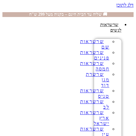
דלג לתוכן
🚚 שליח עד הבית חינם – בקניה מעל 299 ש"ח
שרשראות
לנשים
שרשראות
שם
שרשראות
פנינים
שרשראות
חמסה
שרשרת
מגן
דוד
שרשראות
טניס
שרשראות
לב
שרשראות
ארץ
ישראל
שרשראות
עין