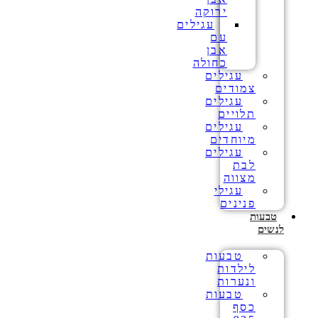
ירוקה
עגילים
עם
אבן
כחולה
עגילים
צמודים
עגילים
תלויים
עגילים
מיוחדים
עגילים
לבת
מצווה
עגילי
פנינים
טבעות
לנשים
טבעות
לילדות
ונערות
טבעות
כסף