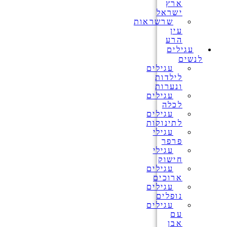
ארץ
ישראל
שרשראות
עין
הרע
עגילים
לנשים
עגילים
לילדות
ונערות
עגילים
לכלה
עגילים
לתינוקות
עגילי
פרפר
עגילי
חישוק
עגילים
ארוכים
עגילים
נופלים
עגילים
עם
אבן