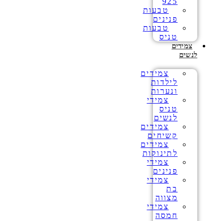
925
טבעות
פנינים
טבעות
טניס
צמידים
לנשים
צמידים
לילדות
ונערות
צמידי
טניס
לנשים
צמידים
קשיחים
צמידים
לתינוקות
צמידי
פנינים
צמידי
בת
מצווה
צמידי
חמסה