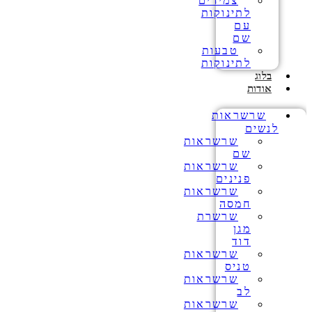
צמידים
לתינוקות
עם
שם
טבעות
לתינוקות
בלוג
אודות
שרשראות
לנשים
שרשראות
שם
שרשראות
פנינים
שרשראות
חמסה
שרשרת
מגן
דוד
שרשראות
טניס
שרשראות
לב
שרשראות