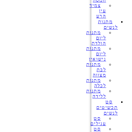
חמסה
צמיד
עין
הרע
מתנות
לנשים
מתנות
ליום
הולדת
מתנות
ליום
נישואין
מתנות
לבת
מצווה
מתנות
לכלה
מתנות
ללידה
סט
תכשיטים
לנשים
סט
עגילים
סט