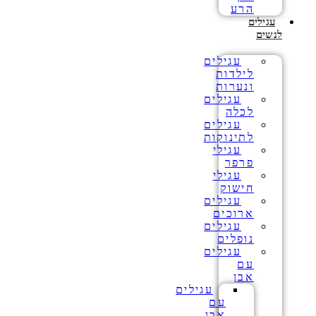
הרע
עגילים
לנשים
עגילים
לילדות
ונערות
עגילים
לכלה
עגילים
לתינוקות
עגילי
פרפר
עגילי
חישוק
עגילים
ארוכים
עגילים
נופלים
עגילים
עם
אבן
עגילים
עם
אבן