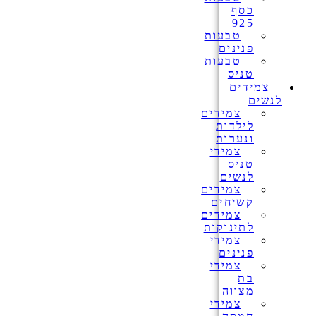
כסף
925
טבעות
פנינים
טבעות
טניס
צמידים
לנשים
צמידים
לילדות
ונערות
צמידי
טניס
לנשים
צמידים
קשיחים
צמידים
לתינוקות
צמידי
פנינים
צמידי
בת
מצווה
צמידי