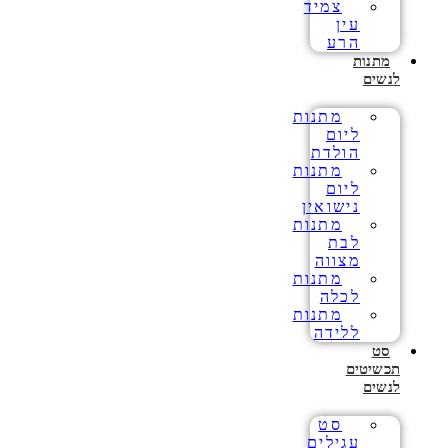
צמיד
עין
הרע
מתנות
לנשים
מתנות
ליום
הולדת
מתנות
ליום
נישואין
מתנות
לבת
מצווה
מתנות
לכלה
מתנות
ללידה
סט
תכשיטים
לנשים
סט
עגילים