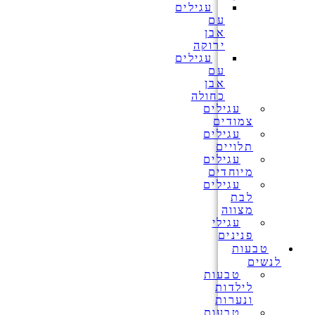
עגילים
עם
אבן
ירוקה
עגילים
עם
אבן
כחולה
עגילים
צמודים
עגילים
תלויים
עגילים
מיוחדים
עגילים
לבת
מצווה
עגילי
פנינים
טבעות
לנשים
טבעות
לילדות
ונערות
טבעות