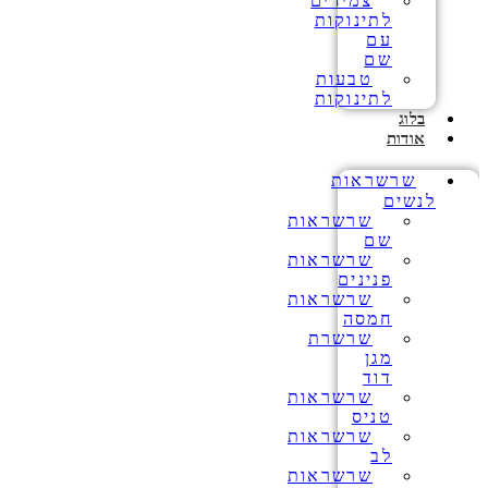
צמידים
לתינוקות
עם
שם
טבעות
לתינוקות
בלוג
אודות
שרשראות
לנשים
שרשראות
שם
שרשראות
פנינים
שרשראות
חמסה
שרשרת
מגן
דוד
שרשראות
טניס
שרשראות
לב
שרשראות