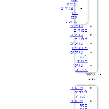
ירוקה
עגילים
עם
אבן
כחולה
עגילים
צמודים
עגילים
תלויים
עגילים
מיוחדים
עגילים
לבת
מצווה
עגילי
פנינים
טבעות
לנשים
טבעות
לילדות
ונערות
טבעות
כסף