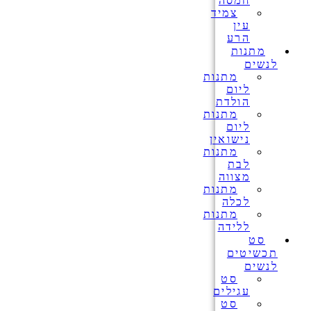
חמסה
צמיד
עין
הרע
מתנות
לנשים
מתנות
ליום
הולדת
מתנות
ליום
נישואין
מתנות
לבת
מצווה
מתנות
לכלה
מתנות
ללידה
סט
תכשיטים
לנשים
סט
עגילים
סט