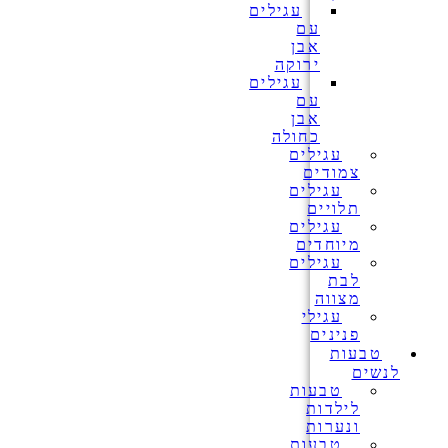
עגילים
עם
אבן
ירוקה
עגילים
עם
אבן
כחולה
עגילים
צמודים
עגילים
תלויים
עגילים
מיוחדים
עגילים
לבת
מצווה
עגילי
פנינים
טבעות
לנשים
טבעות
לילדות
ונערות
טבעות