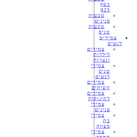
כסף
925
טבעות
פנינים
טבעות
טניס
צמידים
לנשים
צמידים
לילדות
ונערות
צמידי
טניס
לנשים
צמידים
קשיחים
צמידים
לתינוקות
צמידי
פנינים
צמידי
בת
מצווה
צמידי