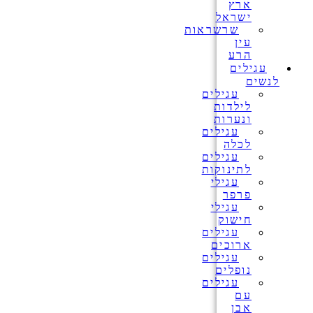
ארץ
ישראל
שרשראות
עין
הרע
עגילים
לנשים
עגילים
לילדות
ונערות
עגילים
לכלה
עגילים
לתינוקות
עגילי
פרפר
עגילי
חישוק
עגילים
ארוכים
עגילים
נופלים
עגילים
עם
אבן