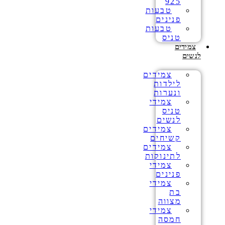
925
טבעות
פנינים
טבעות
טניס
צמידים
לנשים
צמידים
לילדות
ונערות
צמידי
טניס
לנשים
צמידים
קשיחים
צמידים
לתינוקות
צמידי
פנינים
צמידי
בת
מצווה
צמידי
חמסה