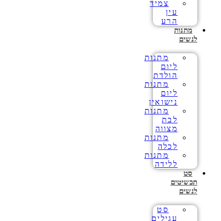
צמיד
עין
הרע
מתנות
לנשים
מתנות
ליום
הולדת
מתנות
ליום
נישואין
מתנות
לבת
מצווה
מתנות
לכלה
מתנות
ללידה
סט
תכשיטים
לנשים
סט
עגילים