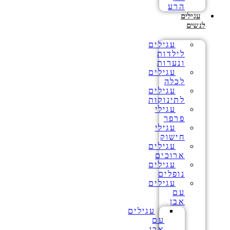
הרע
עגילים
לנשים
עגילים
לילדות
ונערות
עגילים
לכלה
עגילים
לתינוקות
עגילי
פרפר
עגילי
חישוק
עגילים
ארוכים
עגילים
נופלים
עגילים
עם
אבן
עגילים
עם
אבן