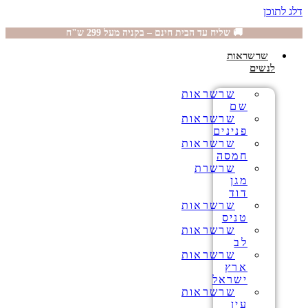
דלג לתוכן
🚚 שליח עד הבית חינם – בקניה מעל 299 ש"ח
שרשראות
לנשים
שרשראות
שם
שרשראות
פנינים
שרשראות
חמסה
שרשרת
מגן
דוד
שרשראות
טניס
שרשראות
לב
שרשראות
ארץ
ישראל
שרשראות
עין