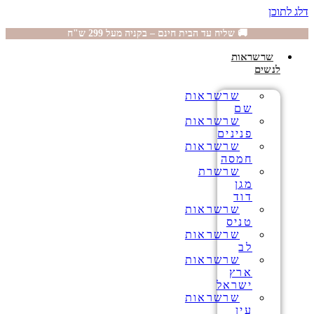
דלג לתוכן
🚚 שליח עד הבית חינם – בקניה מעל 299 ש"ח
שרשראות
לנשים
שרשראות
שם
שרשראות
פנינים
שרשראות
חמסה
שרשרת
מגן
דוד
שרשראות
טניס
שרשראות
לב
שרשראות
ארץ
ישראל
שרשראות
עין