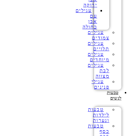
ירוקה
עגילים
עם
אבן
כחולה
עגילים
צמודים
עגילים
תלויים
עגילים
מיוחדים
עגילים
לבת
מצווה
עגילי
פנינים
טבעות
לנשים
טבעות
לילדות
ונערות
טבעות
כסף