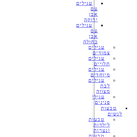
עגילים
עם
אבן
ירוקה
עגילים
עם
אבן
כחולה
עגילים
צמודים
עגילים
תלויים
עגילים
מיוחדים
עגילים
לבת
מצווה
עגילי
פנינים
טבעות
לנשים
טבעות
לילדות
ונערות
טבעות