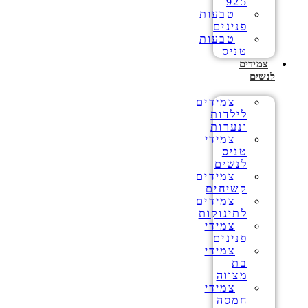
925
טבעות
פנינים
טבעות
טניס
צמידים
לנשים
צמידים
לילדות
ונערות
צמידי
טניס
לנשים
צמידים
קשיחים
צמידים
לתינוקות
צמידי
פנינים
צמידי
בת
מצווה
צמידי
חמסה