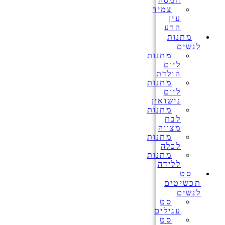
חמסה
צמיד
עין
הרע
מתנות
לנשים
מתנות
ליום
הולדת
מתנות
ליום
נישואין
מתנות
לבת
מצווה
מתנות
לכלה
מתנות
ללידה
סט
תכשיטים
לנשים
סט
עגילים
סט