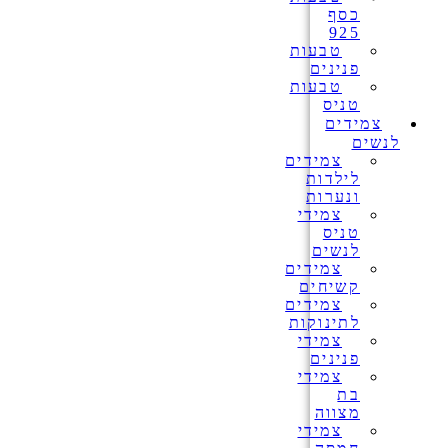
כסף
925
טבעות
פנינים
טבעות
טניס
צמידים
לנשים
צמידים
לילדות
ונערות
צמידי
טניס
לנשים
צמידים
קשיחים
צמידים
לתינוקות
צמידי
פנינים
צמידי
בת
מצווה
צמידי