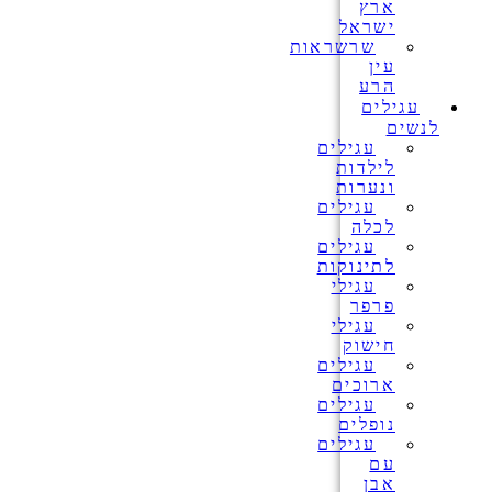
ארץ
ישראל
שרשראות
עין
הרע
עגילים
לנשים
עגילים
לילדות
ונערות
עגילים
לכלה
עגילים
לתינוקות
עגילי
פרפר
עגילי
חישוק
עגילים
ארוכים
עגילים
נופלים
עגילים
עם
אבן