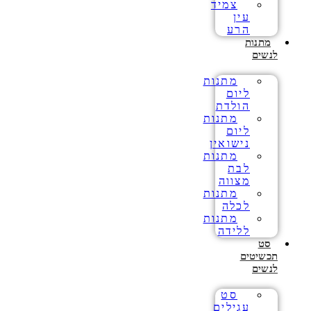
צמיד
עין
הרע
מתנות
לנשים
מתנות
ליום
הולדת
מתנות
ליום
נישואין
מתנות
לבת
מצווה
מתנות
לכלה
מתנות
ללידה
סט
תכשיטים
לנשים
סט
עגילים