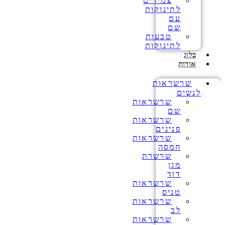
צמידים
לתינוקות
עם
שם
טבעות
לתינוקות
בלוג
אודות
שרשראות
לנשים
שרשראות
שם
שרשראות
פנינים
שרשראות
חמסה
שרשרת
מגן
דוד
שרשראות
טניס
שרשראות
לב
שרשראות