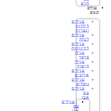
הרע
עגילים
לנשים
עגילים
לילדות
ונערות
עגילים
לכלה
עגילים
לתינוקות
עגילי
פרפר
עגילי
חישוק
עגילים
ארוכים
עגילים
נופלים
עגילים
עם
אבן
עגילים
עם
אבן