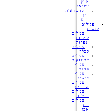
ארץ
ישראל
שרשראות
עין
הרע
עגילים
לנשים
עגילים
לילדות
ונערות
עגילים
לכלה
עגילים
לתינוקות
עגילי
פרפר
עגילי
חישוק
עגילים
ארוכים
עגילים
נופלים
עגילים
עם
אבן