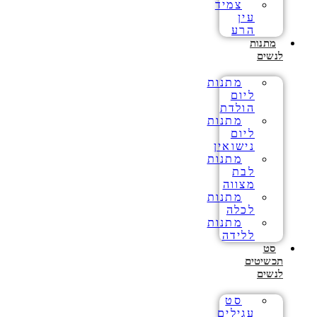
צמיד
עין
הרע
מתנות
לנשים
מתנות
ליום
הולדת
מתנות
ליום
נישואין
מתנות
לבת
מצווה
מתנות
לכלה
מתנות
ללידה
סט
תכשיטים
לנשים
סט
עגילים