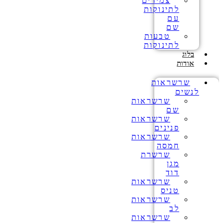
צמידים
לתינוקות
עם
שם
טבעות
לתינוקות
בלוג
אודות
שרשראות
לנשים
שרשראות
שם
שרשראות
פנינים
שרשראות
חמסה
שרשרת
מגן
דוד
שרשראות
טניס
שרשראות
לב
שרשראות