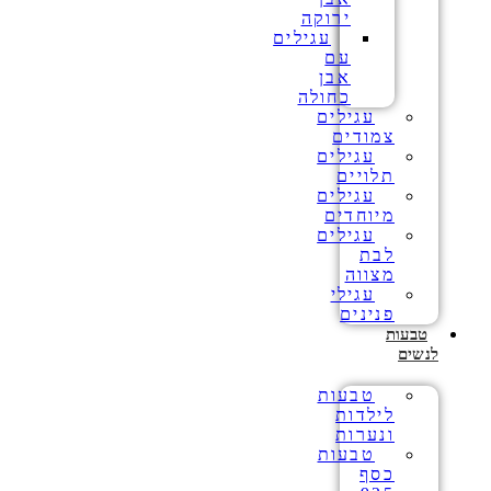
ירוקה
עגילים
עם
אבן
כחולה
עגילים
צמודים
עגילים
תלויים
עגילים
מיוחדים
עגילים
לבת
מצווה
עגילי
פנינים
טבעות
לנשים
טבעות
לילדות
ונערות
טבעות
כסף