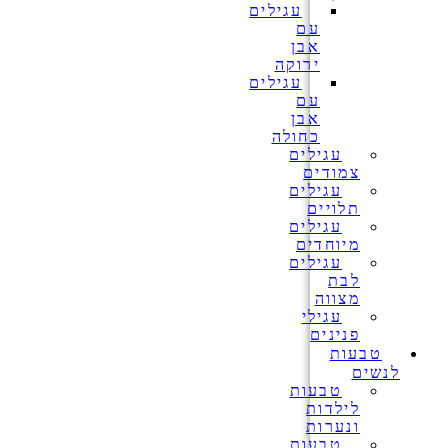
עגילים
עם
אבן
ירוקה
עגילים
עם
אבן
כחולה
עגילים
צמודים
עגילים
תלויים
עגילים
מיוחדים
עגילים
לבת
מצווה
עגילי
פנינים
טבעות
לנשים
טבעות
לילדות
ונערות
טבעות