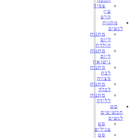
חמסה
צמיד
עין
הרע
מתנות
לנשים
מתנות
ליום
הולדת
מתנות
ליום
נישואין
מתנות
לבת
מצווה
מתנות
לכלה
מתנות
ללידה
סט
תכשיטים
לנשים
סט
עגילים
סט