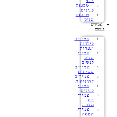
925
טבעות
פנינים
טבעות
טניס
צמידים
לנשים
צמידים
לילדות
ונערות
צמידי
טניס
לנשים
צמידים
קשיחים
צמידים
לתינוקות
צמידי
פנינים
צמידי
בת
מצווה
צמידי
חמסה