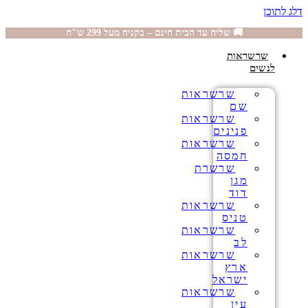
דלג לתוכן
🚚 שליח עד הבית חינם – בקניה מעל 299 ש"ח
שרשראות
לנשים
שרשראות
שם
שרשראות
פנינים
שרשראות
חמסה
שרשרת
מגן
דוד
שרשראות
טניס
שרשראות
לב
שרשראות
ארץ
ישראל
שרשראות
עין