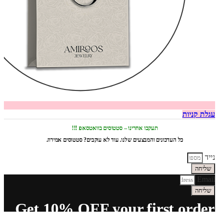
עגלת קניות
תעקבו אחרינו – סטטוסים בוואטסאפ !!!
כל העדכונים והמבצעים שלנו. עוד לא עוקבים? סטטוסים אמירוז.
נייד
שליחה
Email
שליחה
Get 10% OFF your first order