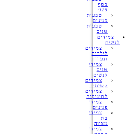
כסף
925
טבעות
פנינים
טבעות
טניס
צמידים
לנשים
צמידים
לילדות
ונערות
צמידי
טניס
לנשים
צמידים
קשיחים
צמידים
לתינוקות
צמידי
פנינים
צמידי
בת
מצווה
צמידי