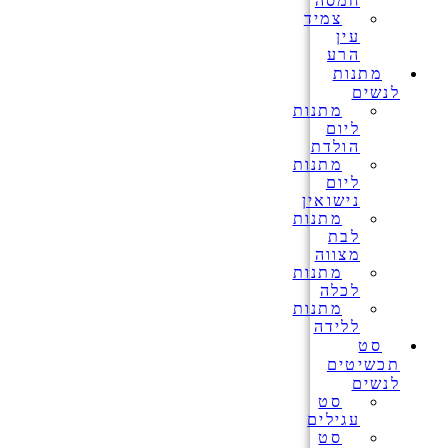
חמסה
צמיד
עין
הרע
מתנות
לנשים
מתנות
ליום
הולדת
מתנות
ליום
נישואין
מתנות
לבת
מצווה
מתנות
לכלה
מתנות
ללידה
סט
תכשיטים
לנשים
סט
עגילים
סט