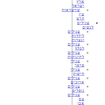
ארץ
ישראל
שרשראות
עין
הרע
עגילים
לנשים
עגילים
לילדות
ונערות
עגילים
לכלה
עגילים
לתינוקות
עגילי
פרפר
עגילי
חישוק
עגילים
ארוכים
עגילים
נופלים
עגילים
עם
אבן