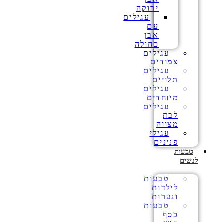
ירוקה
עגילים
עם
אבן
כחולה
עגילים
צמודים
עגילים
תלויים
עגילים
מיוחדים
עגילים
לבת
מצווה
עגילי
פנינים
טבעות
לנשים
טבעות
לילדות
ונערות
טבעות
כסף