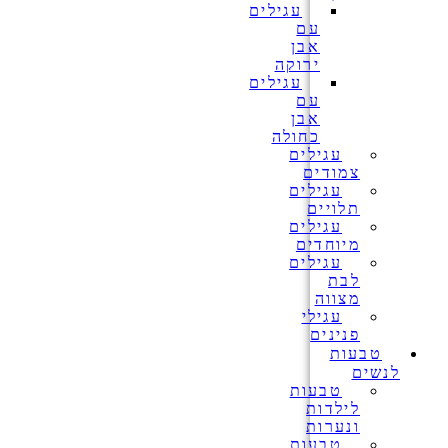
עגילים
עם
אבן
ירוקה
עגילים
עם
אבן
כחולה
עגילים
צמודים
עגילים
תלויים
עגילים
מיוחדים
עגילים
לבת
מצווה
עגילי
פנינים
טבעות
לנשים
טבעות
לילדות
ונערות
טבעות