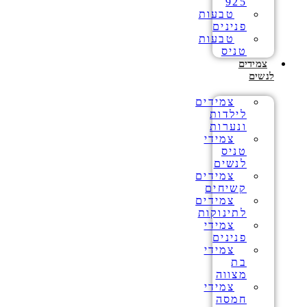
925
טבעות
פנינים
טבעות
טניס
צמידים
לנשים
צמידים
לילדות
ונערות
צמידי
טניס
לנשים
צמידים
קשיחים
צמידים
לתינוקות
צמידי
פנינים
צמידי
בת
מצווה
צמידי
חמסה