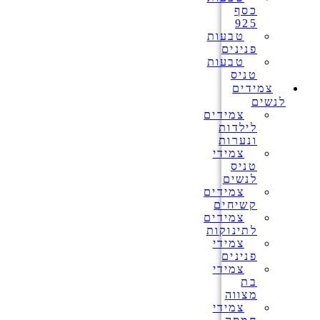
כסף
925
טבעות
פנינים
טבעות
טניס
צמידים
לנשים
צמידים
לילדות
ונערות
צמידי
טניס
לנשים
צמידים
קשיחים
צמידים
לתינוקות
צמידי
פנינים
צמידי
בת
מצווה
צמידי