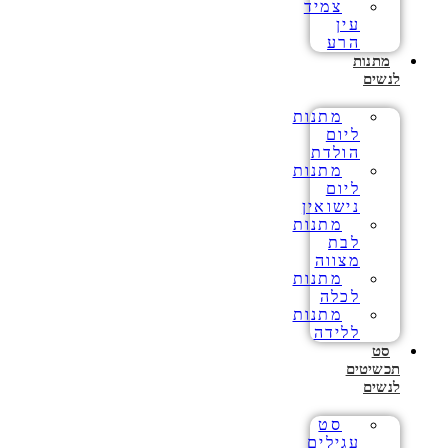
צמיד
עין
הרע
מתנות
לנשים
מתנות
ליום
הולדת
מתנות
ליום
נישואין
מתנות
לבת
מצווה
מתנות
לכלה
מתנות
ללידה
סט
תכשיטים
לנשים
סט
עגילים