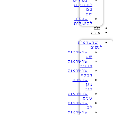
צמידים
לתינוקות
עם
שם
טבעות
לתינוקות
בלוג
אודות
שרשראות
לנשים
שרשראות
שם
שרשראות
פנינים
שרשראות
חמסה
שרשרת
מגן
דוד
שרשראות
טניס
שרשראות
לב
שרשראות