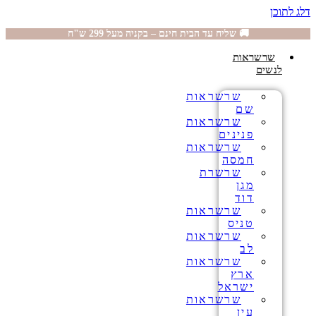
דלג לתוכן
🚚 שליח עד הבית חינם – בקניה מעל 299 ש"ח
שרשראות
לנשים
שרשראות
שם
שרשראות
פנינים
שרשראות
חמסה
שרשרת
מגן
דוד
שרשראות
טניס
שרשראות
לב
שרשראות
ארץ
ישראל
שרשראות
עין