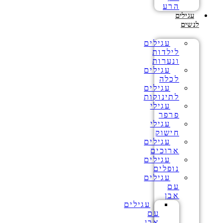
הרע
עגילים
לנשים
עגילים
לילדות
ונערות
עגילים
לכלה
עגילים
לתינוקות
עגילי
פרפר
עגילי
חישוק
עגילים
ארוכים
עגילים
נופלים
עגילים
עם
אבן
עגילים
עם
אבן