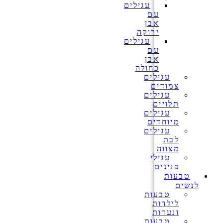
עגילים
עם
אבן
ירוקה
עגילים
עם
אבן
כחולה
עגילים
צמודים
עגילים
תלויים
עגילים
מיוחדים
עגילים
לבת
מצווה
עגילי
פנינים
טבעות
לנשים
טבעות
לילדות
ונערות
טבעות