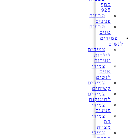
כסף
925
טבעות
פנינים
טבעות
טניס
צמידים
לנשים
צמידים
לילדות
ונערות
צמידי
טניס
לנשים
צמידים
קשיחים
צמידים
לתינוקות
צמידי
פנינים
צמידי
בת
מצווה
צמידי