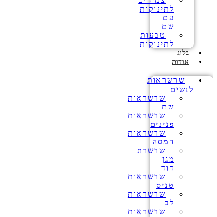
צמידים
לתינוקות
עם
שם
טבעות
לתינוקות
בלוג
אודות
שרשראות
לנשים
שרשראות
שם
שרשראות
פנינים
שרשראות
חמסה
שרשרת
מגן
דוד
שרשראות
טניס
שרשראות
לב
שרשראות