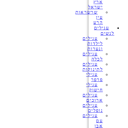
ארץ
ישראל
שרשראות
עין
הרע
עגילים
לנשים
עגילים
לילדות
ונערות
עגילים
לכלה
עגילים
לתינוקות
עגילי
פרפר
עגילי
חישוק
עגילים
ארוכים
עגילים
נופלים
עגילים
עם
אבן