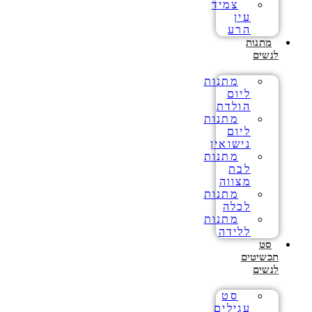
צמיד
עין
הרע
מתנות
לנשים
מתנות
ליום
הולדת
מתנות
ליום
נישואין
מתנות
לבת
מצווה
מתנות
לכלה
מתנות
ללידה
סט
תכשיטים
לנשים
סט
עגילים