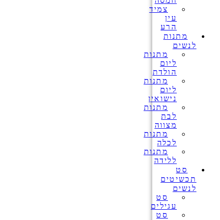
חמסה
צמיד
עין
הרע
מתנות
לנשים
מתנות
ליום
הולדת
מתנות
ליום
נישואין
מתנות
לבת
מצווה
מתנות
לכלה
מתנות
ללידה
סט
תכשיטים
לנשים
סט
עגילים
סט