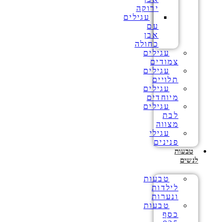
ירוקה
עגילים
עם
אבן
כחולה
עגילים
צמודים
עגילים
תלויים
עגילים
מיוחדים
עגילים
לבת
מצווה
עגילי
פנינים
טבעות
לנשים
טבעות
לילדות
ונערות
טבעות
כסף