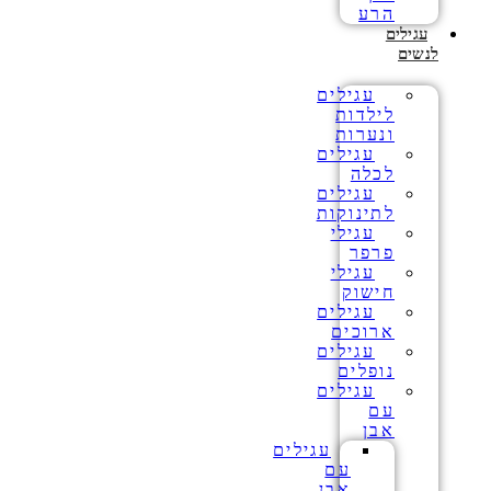
הרע
עגילים
לנשים
עגילים
לילדות
ונערות
עגילים
לכלה
עגילים
לתינוקות
עגילי
פרפר
עגילי
חישוק
עגילים
ארוכים
עגילים
נופלים
עגילים
עם
אבן
עגילים
עם
אבן