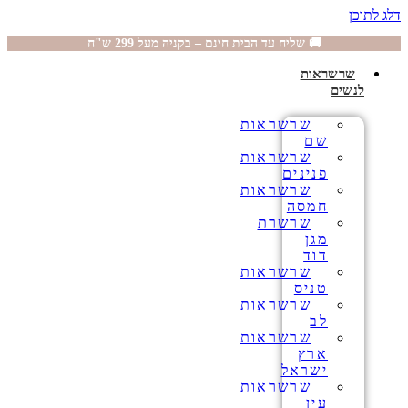
דלג לתוכן
🚚 שליח עד הבית חינם – בקניה מעל 299 ש"ח
שרשראות
לנשים
שרשראות
שם
שרשראות
פנינים
שרשראות
חמסה
שרשרת
מגן
דוד
שרשראות
טניס
שרשראות
לב
שרשראות
ארץ
ישראל
שרשראות
עין