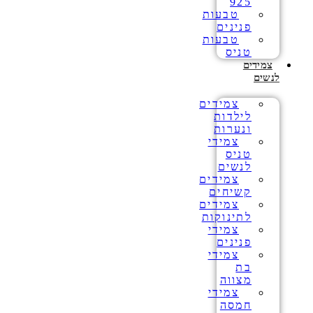
925
טבעות
פנינים
טבעות
טניס
צמידים
לנשים
צמידים
לילדות
ונערות
צמידי
טניס
לנשים
צמידים
קשיחים
צמידים
לתינוקות
צמידי
פנינים
צמידי
בת
מצווה
צמידי
חמסה