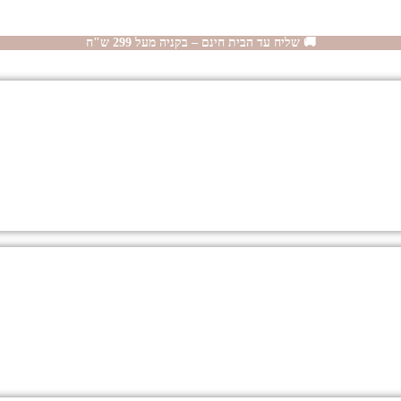
🚚 שליח עד הבית חינם – בקניה מעל 299 ש"ח