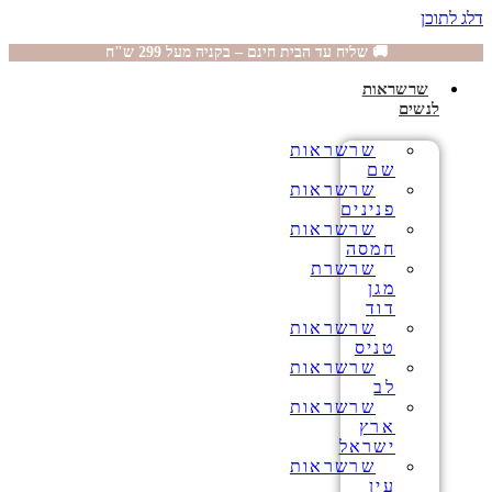
דלג לתוכן
🚚 שליח עד הבית חינם – בקניה מעל 299 ש"ח
שרשראות
לנשים
שרשראות
שם
שרשראות
פנינים
שרשראות
חמסה
שרשרת
מגן
דוד
שרשראות
טניס
שרשראות
לב
שרשראות
ארץ
ישראל
שרשראות
עין