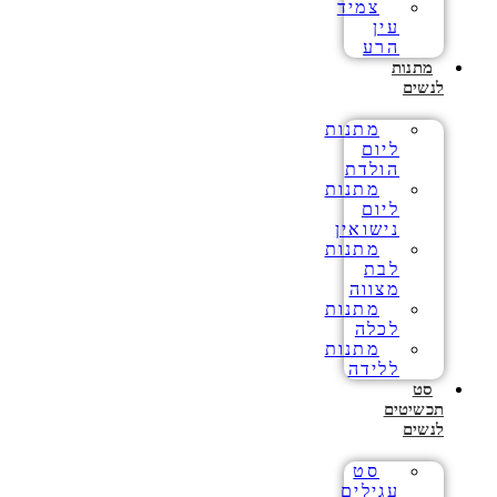
צמיד
עין
הרע
מתנות
לנשים
מתנות
ליום
הולדת
מתנות
ליום
נישואין
מתנות
לבת
מצווה
מתנות
לכלה
מתנות
ללידה
סט
תכשיטים
לנשים
סט
עגילים