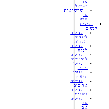
ארץ
ישראל
שרשראות
עין
הרע
עגילים
לנשים
עגילים
לילדות
ונערות
עגילים
לכלה
עגילים
לתינוקות
עגילי
פרפר
עגילי
חישוק
עגילים
ארוכים
עגילים
נופלים
עגילים
עם
אבן