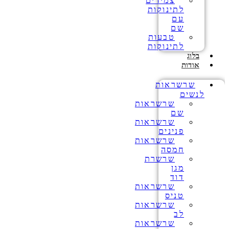
צמידים
לתינוקות
עם
שם
טבעות
לתינוקות
בלוג
אודות
שרשראות
לנשים
שרשראות
שם
שרשראות
פנינים
שרשראות
חמסה
שרשרת
מגן
דוד
שרשראות
טניס
שרשראות
לב
שרשראות