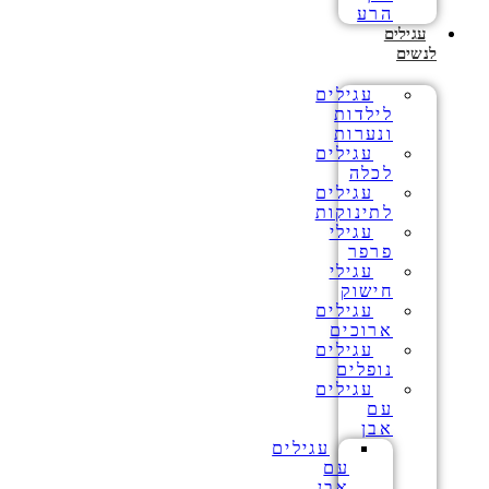
הרע
עגילים
לנשים
עגילים
לילדות
ונערות
עגילים
לכלה
עגילים
לתינוקות
עגילי
פרפר
עגילי
חישוק
עגילים
ארוכים
עגילים
נופלים
עגילים
עם
אבן
עגילים
עם
אבן