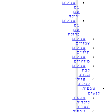
עגילים
עם
אבן
ירוקה
עגילים
עם
אבן
כחולה
עגילים
צמודים
עגילים
תלויים
עגילים
מיוחדים
עגילים
לבת
מצווה
עגילי
פנינים
טבעות
לנשים
טבעות
לילדות
ונערות
טבעות