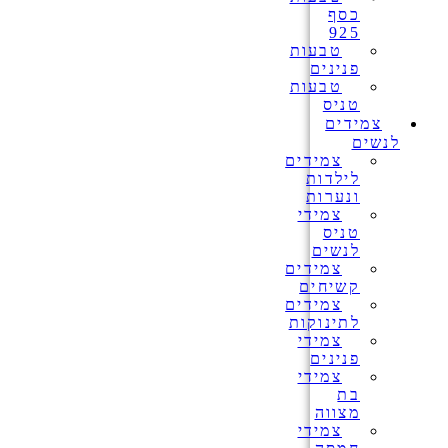
כסף
925
טבעות
פנינים
טבעות
טניס
צמידים
לנשים
צמידים
לילדות
ונערות
צמידי
טניס
לנשים
צמידים
קשיחים
צמידים
לתינוקות
צמידי
פנינים
צמידי
בת
מצווה
צמידי