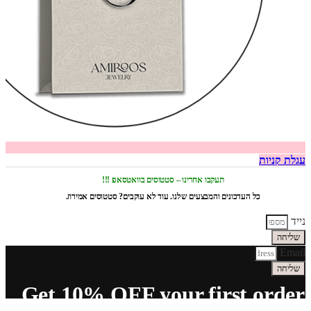
עגלת קניות
תעקבו אחרינו – סטטוסים בוואטסאפ !!!
כל העדכונים והמבצעים שלנו. עוד לא עוקבים? סטטוסים אמירוז.
נייד
שליחה
Email
שליחה
Get 10% OFF your first order