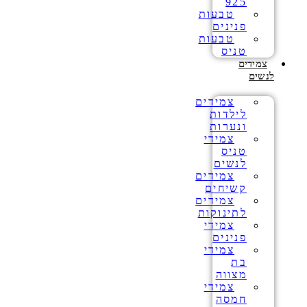
925
טבעות
פנינים
טבעות
טניס
צמידים
לנשים
צמידים
לילדות
ונערות
צמידי
טניס
לנשים
צמידים
קשיחים
צמידים
לתינוקות
צמידי
פנינים
צמידי
בת
מצווה
צמידי
חמסה