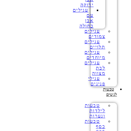
ירוקה
עגילים
עם
אבן
כחולה
עגילים
צמודים
עגילים
תלויים
עגילים
מיוחדים
עגילים
לבת
מצווה
עגילי
פנינים
טבעות
לנשים
טבעות
לילדות
ונערות
טבעות
כסף