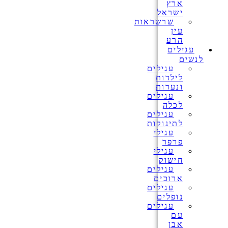
ארץ
ישראל
שרשראות
עין
הרע
עגילים
לנשים
עגילים
לילדות
ונערות
עגילים
לכלה
עגילים
לתינוקות
עגילי
פרפר
עגילי
חישוק
עגילים
ארוכים
עגילים
נופלים
עגילים
עם
אבן