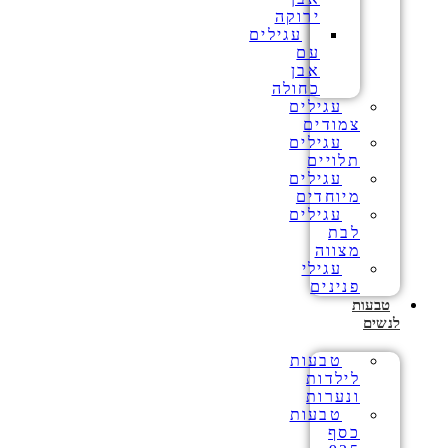
ירוקה
עגילים
עם
אבן
כחולה
עגילים
צמודים
עגילים
תלויים
עגילים
מיוחדים
עגילים
לבת
מצווה
עגילי
פנינים
טבעות
לנשים
טבעות
לילדות
ונערות
טבעות
כסף