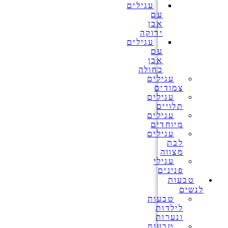
עגילים
עם
אבן
ירוקה
עגילים
עם
אבן
כחולה
עגילים
צמודים
עגילים
תלויים
עגילים
מיוחדים
עגילים
לבת
מצווה
עגילי
פנינים
טבעות
לנשים
טבעות
לילדות
ונערות
טבעות