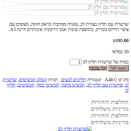
שרשרת עם תליון בצורת לב, עשויה ממתכת בראס חזקה, מצופים עם
ציפוי רודיום מבריק, בתוספת שיבוץ אבני זירקוניה איכותיים דרגה A5.
₪
195.00
50 במלאי
כמות של שרשרת תליון לב
קנה עכשיו
הוספה לסל
מק"ט
A48 C
קטגוריה
תליונים לנשים
תגיות
קטלוג תכשיטים
,
שרשרת
לב
,
שרשרת עם תליון לב
,
תכשיט מתנה
,
תכשיטי כסף
,
תכשיטים
,
תליון
לב
החלפות והחזרות
מדיניות משלוחים
החלפות והחזרות
מדיניות משלוחים