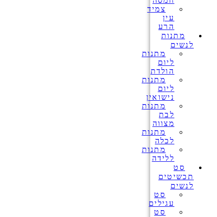
חמסה
צמיד
עין
הרע
מתנות
לנשים
מתנות
ליום
הולדת
מתנות
ליום
נישואין
מתנות
לבת
מצווה
מתנות
לכלה
מתנות
ללידה
סט
תכשיטים
לנשים
סט
עגילים
סט