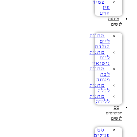
צמיד
עין
הרע
מתנות
לנשים
מתנות
ליום
הולדת
מתנות
ליום
נישואין
מתנות
לבת
מצווה
מתנות
לכלה
מתנות
ללידה
סט
תכשיטים
לנשים
סט
עגילים