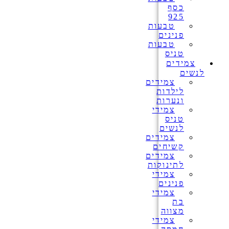
כסף
925
טבעות
פנינים
טבעות
טניס
צמידים
לנשים
צמידים
לילדות
ונערות
צמידי
טניס
לנשים
צמידים
קשיחים
צמידים
לתינוקות
צמידי
פנינים
צמידי
בת
מצווה
צמידי