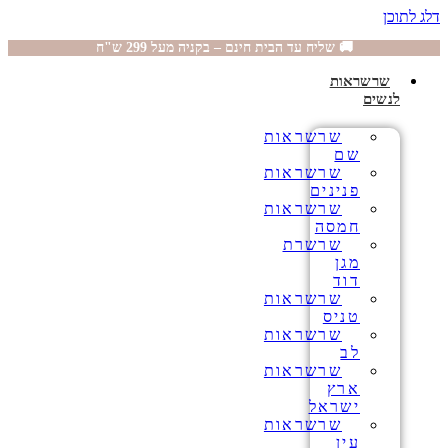
דלג לתוכן
🚚 שליח עד הבית חינם – בקניה מעל 299 ש"ח
שרשראות
לנשים
שרשראות
שם
שרשראות
פנינים
שרשראות
חמסה
שרשרת
מגן
דוד
שרשראות
טניס
שרשראות
לב
שרשראות
ארץ
ישראל
שרשראות
עין