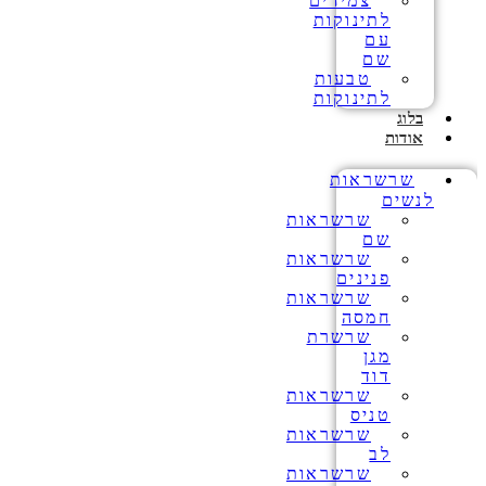
צמידים
לתינוקות
עם
שם
טבעות
לתינוקות
בלוג
אודות
שרשראות
לנשים
שרשראות
שם
שרשראות
פנינים
שרשראות
חמסה
שרשרת
מגן
דוד
שרשראות
טניס
שרשראות
לב
שרשראות