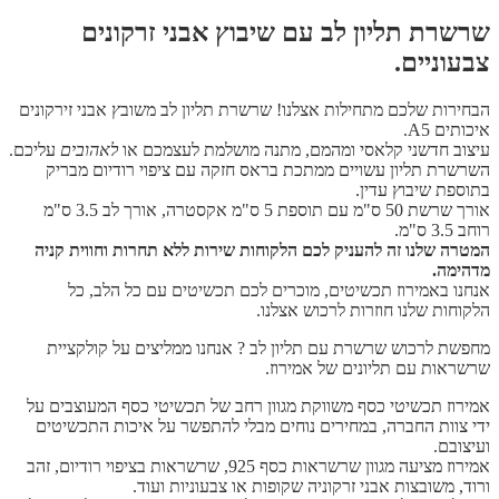
שרשרת תליון לב עם שיבוץ אבני זרקונים
צבעוניים.
הבחירות שלכם מתחילות אצלנו! שרשרת תליון לב משובץ אבני זירקונים
איכותים A5.
עיצוב חדשני קלאסי ומהמם, מתנה מושלמת לעצמכם או
לאהובים
עליכם.
השרשרת תליון עשויים ממתכת בראס חזקה עם ציפוי רודיום מבריק
בתוספת שיבוץ עדין.
אורך שרשת 50 ס"מ עם תוספת 5 ס"מ אקסטרה, אורך לב 3.5 ס"מ
רוחב 3.5 ס"מ.
המטרה שלנו זה להעניק לכם הלקוחות שירות ללא תחרות וחווית קניה
מדהימה.
אנחנו באמירוז תכשיטים, מוכרים לכם תכשיטים עם כל הלב, כל
הלקוחות שלנו חוזרות לרכוש אצלנו.
מחפשת לרכוש שרשרת עם תליון לב ? אנחנו ממליצים על קולקציית
שרשראות עם תליונים של אמירוז.
אמירוז תכשיטי כסף משווקת מגוון רחב של תכשיטי כסף המעוצבים על
ידי צוות החברה, במחירים נוחים מבלי להתפשר על איכות התכשיטים
ועיצובם.
אמירוז מציעה מגוון שרשראות כסף 925, שרשראות בציפוי רודיום, זהב
ורוד, משובצות אבני זרקוניה שקופות או צבעוניות ועוד.