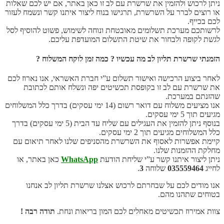
ניתן לרכוש ולהזמין את שרשרת עם לב זו כאן באתר, אם יש לכם שאלות
או רוצים לברר על השרשרת, תרגישו בנוח ליצור איתנו קשר ונשמח לעזור
לכם בכייף.
לרשותכם מערכת תשלומים מאובטחת ונוחה לשימוש, פשוט להוסיף לסל
לגשת לקופה ולבחור את שיטת התשלום המועדפת עליכם.
הזמנתי שרשרת תליון לב מה עכשיו ? כמה זמן לוקח המשלוח ?
לאחר ביצוע הרכישה ואישור תשלום ע”י חברת האשראי, אנו נארוז לכם
את שרשרת עם לב זו בקופסת תכשיטים יפה ונשלח אותם לכתובת
שהזנתם במערכת.
אנו מציעים משלוח עם דואר רשום (14 ימי עסקים) בדרך כלל המשלוחים
מגיעים תוך 5 ימי עסקים.
בנוסף ניתן להזמין את העגילים עם שליח עד הבית (5 ימי עסקים) בדרך
כלל המשלוחים מגיעים תוך 2 ימי עסקים.
קיימת אפשרות לאסוף את השרשרת מהסניפים שלנו לאחר תיאום עם
מחלקת ההזמנות שלנו.
ניתן ליצור איתנו קשר ע”י שליחת הודעת
WhatsApp
כאן באתר, או
לחייג
035559464
שלוחה
3
.
אנו מודים לכם על שבחרתם לרכוש אצלנו שרשרת תליון לב אנחנו
בטוחים שתהנו מהם.
צוות אמירוז תכשיטים מאחלים לכם המון בריאות ונחת.
תודה רבה !