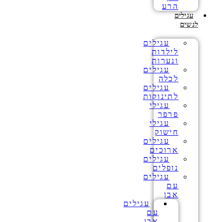
הרע
עגילים
לנשים
עגילים
לילדות
ונערות
עגילים
לכלה
עגילים
לתינוקות
עגילי
פרפר
עגילי
חישוק
עגילים
ארוכים
עגילים
נופלים
עגילים
עם
אבן
עגילים
עם
אבן