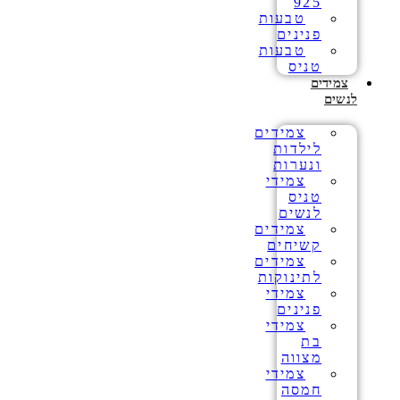
925
טבעות
פנינים
טבעות
טניס
צמידים
לנשים
צמידים
לילדות
ונערות
צמידי
טניס
לנשים
צמידים
קשיחים
צמידים
לתינוקות
צמידי
פנינים
צמידי
בת
מצווה
צמידי
חמסה