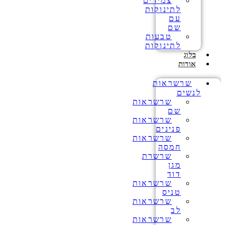
צמידים
לתינוקות
עם
שם
טבעות
לתינוקות
בלוג
אודות
שרשראות
לנשים
שרשראות
שם
שרשראות
פנינים
שרשראות
חמסה
שרשרת
מגן
דוד
שרשראות
טניס
שרשראות
לב
שרשראות