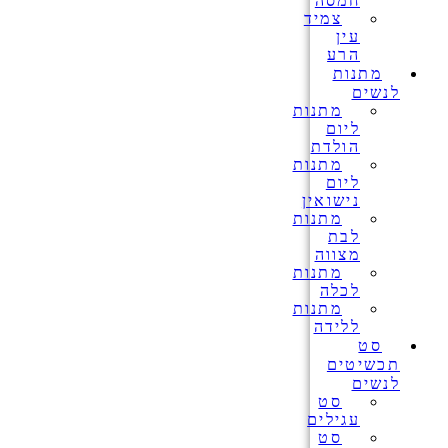
חמסה
צמיד
עין
הרע
מתנות
לנשים
מתנות
ליום
הולדת
מתנות
ליום
נישואין
מתנות
לבת
מצווה
מתנות
לכלה
מתנות
ללידה
סט
תכשיטים
לנשים
סט
עגילים
סט