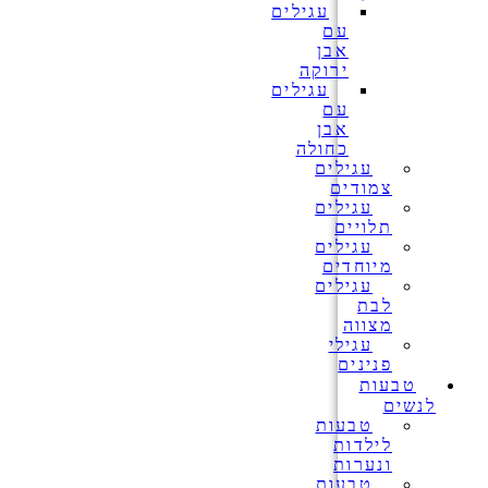
עגילים
עם
אבן
ירוקה
עגילים
עם
אבן
כחולה
עגילים
צמודים
עגילים
תלויים
עגילים
מיוחדים
עגילים
לבת
מצווה
עגילי
פנינים
טבעות
לנשים
טבעות
לילדות
ונערות
טבעות