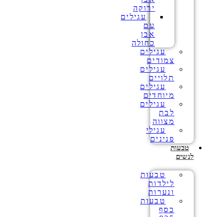
ירוקה
עגילים
עם
אבן
כחולה
עגילים
צמודים
עגילים
תלויים
עגילים
מיוחדים
עגילים
לבת
מצווה
עגילי
פנינים
טבעות
לנשים
טבעות
לילדות
ונערות
טבעות
כסף