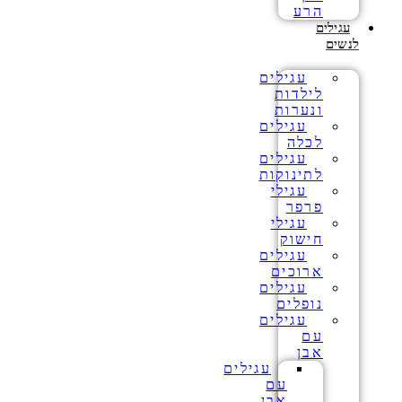
הרע
עגילים
לנשים
עגילים
לילדות
ונערות
עגילים
לכלה
עגילים
לתינוקות
עגילי
פרפר
עגילי
חישוק
עגילים
ארוכים
עגילים
נופלים
עגילים
עם
אבן
עגילים
עם
אבן