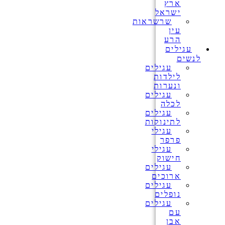
ארץ
ישראל
שרשראות
עין
הרע
עגילים
לנשים
עגילים
לילדות
ונערות
עגילים
לכלה
עגילים
לתינוקות
עגילי
פרפר
עגילי
חישוק
עגילים
ארוכים
עגילים
נופלים
עגילים
עם
אבן