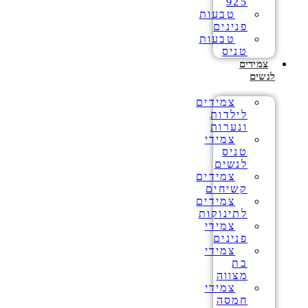
925
טבעות
פנינים
טבעות
טניס
צמידים
לנשים
צמידים
לילדות
ונערות
צמידי
טניס
לנשים
צמידים
קשיחים
צמידים
לתינוקות
צמידי
פנינים
צמידי
בת
מצווה
צמידי
חמסה