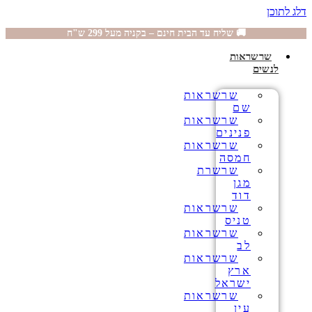
דלג לתוכן
🚚 שליח עד הבית חינם – בקניה מעל 299 ש"ח
שרשראות
לנשים
שרשראות
שם
שרשראות
פנינים
שרשראות
חמסה
שרשרת
מגן
דוד
שרשראות
טניס
שרשראות
לב
שרשראות
ארץ
ישראל
שרשראות
עין