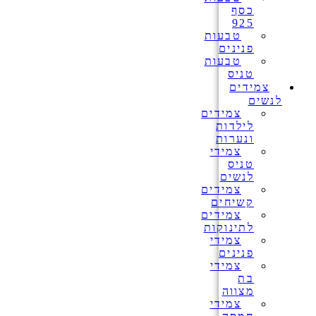
כסף
925
טבעות
פנינים
טבעות
טניס
צמידים
לנשים
צמידים
לילדות
ונערות
צמידי
טניס
לנשים
צמידים
קשיחים
צמידים
לתינוקות
צמידי
פנינים
צמידי
בת
מצווה
צמידי