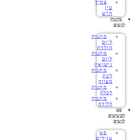
צמיד
עין
הרע
מתנות
לנשים
מתנות
ליום
הולדת
מתנות
ליום
נישואין
מתנות
לבת
מצווה
מתנות
לכלה
מתנות
ללידה
סט
תכשיטים
לנשים
סט
עגילים