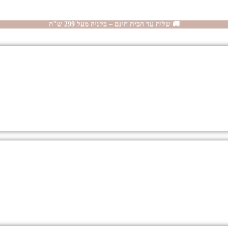
🚚 שליח עד הבית חינם – בקניה מעל 299 ש"ח