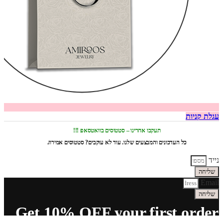
עגלת קניות
תעקבו אחרינו – סטטוסים בוואטסאפ !!!
כל העדכונים והמבצעים שלנו. עוד לא עוקבים? סטטוסים אמירוז.
נייד
שליחה
Email
שליחה
Get 10% OFF your first order