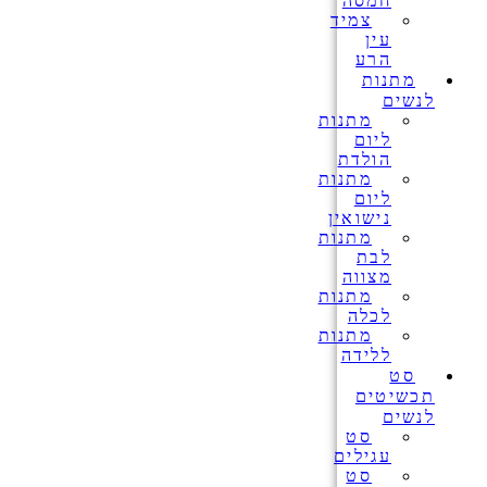
חמסה
צמיד
עין
הרע
מתנות
לנשים
מתנות
ליום
הולדת
מתנות
ליום
נישואין
מתנות
לבת
מצווה
מתנות
לכלה
מתנות
ללידה
סט
תכשיטים
לנשים
סט
עגילים
סט