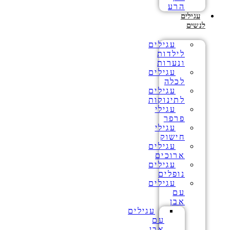
הרע
עגילים
לנשים
עגילים
לילדות
ונערות
עגילים
לכלה
עגילים
לתינוקות
עגילי
פרפר
עגילי
חישוק
עגילים
ארוכים
עגילים
נופלים
עגילים
עם
אבן
עגילים
עם
אבן