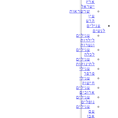
ארץ
ישראל
שרשראות
עין
הרע
עגילים
לנשים
עגילים
לילדות
ונערות
עגילים
לכלה
עגילים
לתינוקות
עגילי
פרפר
עגילי
חישוק
עגילים
ארוכים
עגילים
נופלים
עגילים
עם
אבן