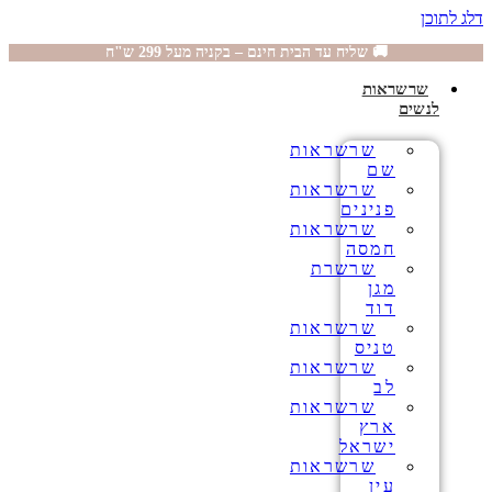
דלג לתוכן
🚚 שליח עד הבית חינם – בקניה מעל 299 ש"ח
שרשראות
לנשים
שרשראות
שם
שרשראות
פנינים
שרשראות
חמסה
שרשרת
מגן
דוד
שרשראות
טניס
שרשראות
לב
שרשראות
ארץ
ישראל
שרשראות
עין