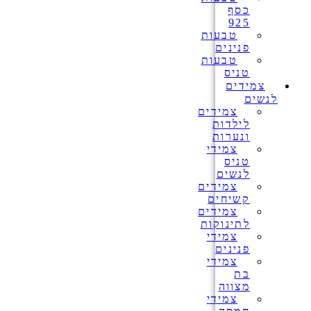
כסף
925
טבעות
פנינים
טבעות
טניס
צמידים
לנשים
צמידים
לילדות
ונערות
צמידי
טניס
לנשים
צמידים
קשיחים
צמידים
לתינוקות
צמידי
פנינים
צמידי
בת
מצווה
צמידי