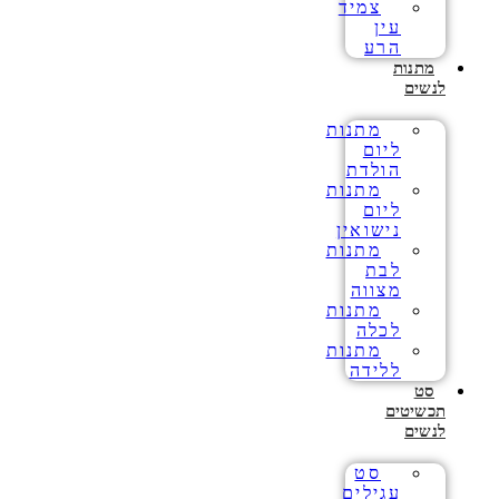
צמיד
עין
הרע
מתנות
לנשים
מתנות
ליום
הולדת
מתנות
ליום
נישואין
מתנות
לבת
מצווה
מתנות
לכלה
מתנות
ללידה
סט
תכשיטים
לנשים
סט
עגילים