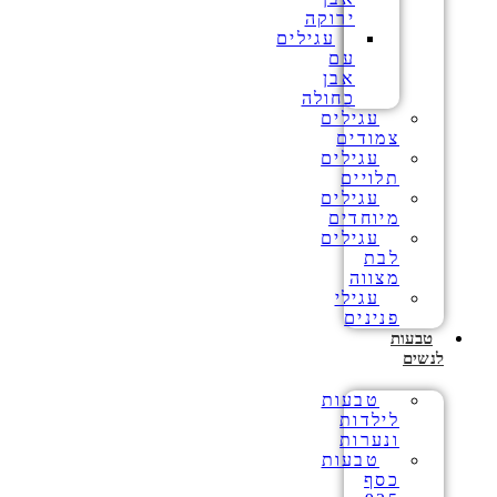
ירוקה
עגילים
עם
אבן
כחולה
עגילים
צמודים
עגילים
תלויים
עגילים
מיוחדים
עגילים
לבת
מצווה
עגילי
פנינים
טבעות
לנשים
טבעות
לילדות
ונערות
טבעות
כסף