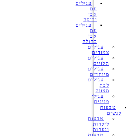
עגילים
עם
אבן
ירוקה
עגילים
עם
אבן
כחולה
עגילים
צמודים
עגילים
תלויים
עגילים
מיוחדים
עגילים
לבת
מצווה
עגילי
פנינים
טבעות
לנשים
טבעות
לילדות
ונערות
טבעות