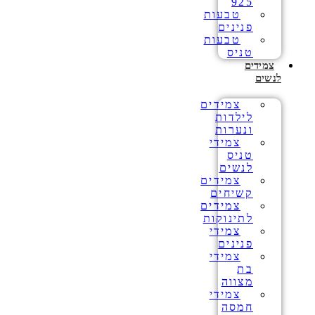
925
טבעות
פנינים
טבעות
טניס
צמידים
לנשים
צמידים
לילדות
ונערות
צמידי
טניס
לנשים
צמידים
קשיחים
צמידים
לתינוקות
צמידי
פנינים
צמידי
בת
מצווה
צמידי
חמסה