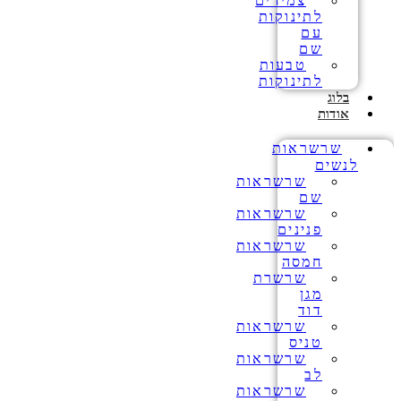
צמידים
לתינוקות
עם
שם
טבעות
לתינוקות
בלוג
אודות
שרשראות
לנשים
שרשראות
שם
שרשראות
פנינים
שרשראות
חמסה
שרשרת
מגן
דוד
שרשראות
טניס
שרשראות
לב
שרשראות