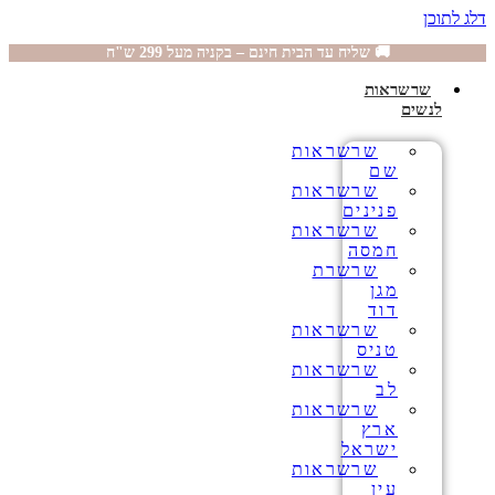
דלג לתוכן
🚚 שליח עד הבית חינם – בקניה מעל 299 ש"ח
שרשראות
לנשים
שרשראות
שם
שרשראות
פנינים
שרשראות
חמסה
שרשרת
מגן
דוד
שרשראות
טניס
שרשראות
לב
שרשראות
ארץ
ישראל
שרשראות
עין