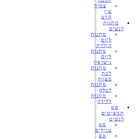
חמסה
צמיד
עין
הרע
מתנות
לנשים
מתנות
ליום
הולדת
מתנות
ליום
נישואין
מתנות
לבת
מצווה
מתנות
לכלה
מתנות
ללידה
סט
תכשיטים
לנשים
סט
עגילים
סט