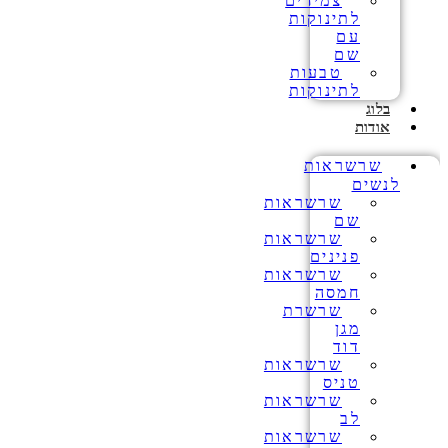
צמידים
לתינוקות
עם
שם
טבעות
לתינוקות
בלוג
אודות
שרשראות
לנשים
שרשראות
שם
שרשראות
פנינים
שרשראות
חמסה
שרשרת
מגן
דוד
שרשראות
טניס
שרשראות
לב
שרשראות