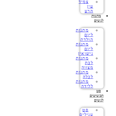
צמיד
עין
הרע
מתנות
לנשים
מתנות
ליום
הולדת
מתנות
ליום
נישואין
מתנות
לבת
מצווה
מתנות
לכלה
מתנות
ללידה
סט
תכשיטים
לנשים
סט
עגילים