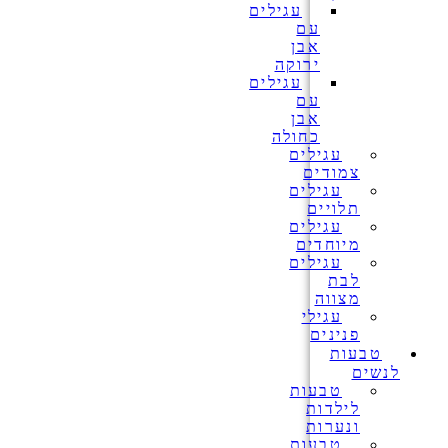
עגילים
עם
אבן
ירוקה
עגילים
עם
אבן
כחולה
עגילים
צמודים
עגילים
תלויים
עגילים
מיוחדים
עגילים
לבת
מצווה
עגילי
פנינים
טבעות
לנשים
טבעות
לילדות
ונערות
טבעות