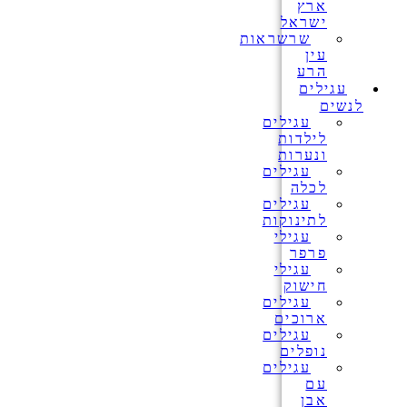
ארץ
ישראל
שרשראות
עין
הרע
עגילים
לנשים
עגילים
לילדות
ונערות
עגילים
לכלה
עגילים
לתינוקות
עגילי
פרפר
עגילי
חישוק
עגילים
ארוכים
עגילים
נופלים
עגילים
עם
אבן