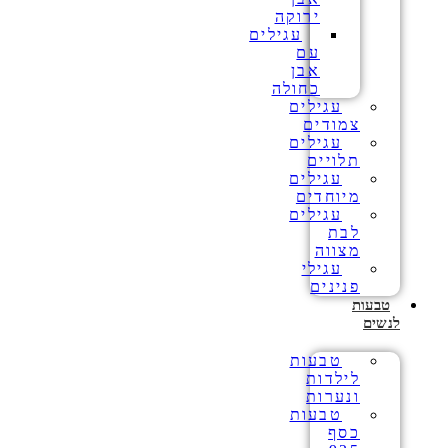
ירוקה
עגילים
עם
אבן
כחולה
עגילים
צמודים
עגילים
תלויים
עגילים
מיוחדים
עגילים
לבת
מצווה
עגילי
פנינים
טבעות
לנשים
טבעות
לילדות
ונערות
טבעות
כסף