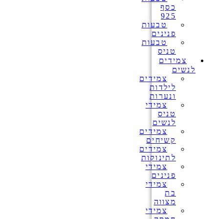
כסף
925
טבעות
פנינים
טבעות
טניס
צמידים
לנשים
צמידים
לילדות
ונערות
צמידי
טניס
לנשים
צמידים
קשיחים
צמידים
לתינוקות
צמידי
פנינים
צמידי
בת
מצווה
צמידי