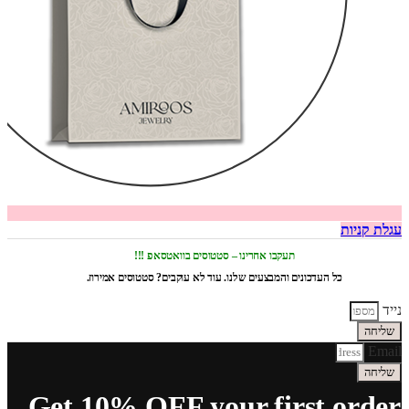
עגלת קניות
תעקבו אחרינו – סטטוסים בוואטסאפ !!!
כל העדכונים והמבצעים שלנו. עוד לא עוקבים? סטטוסים אמירוז.
נייד
שליחה
Email
שליחה
Get 10% OFF your first order