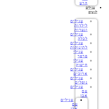
הרע
עגילים
לנשים
עגילים
לילדות
ונערות
עגילים
לכלה
עגילים
לתינוקות
עגילי
פרפר
עגילי
חישוק
עגילים
ארוכים
עגילים
נופלים
עגילים
עם
אבן
עגילים
עם
אבן