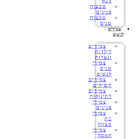
925
טבעות
פנינים
טבעות
טניס
צמידים
לנשים
צמידים
לילדות
ונערות
צמידי
טניס
לנשים
צמידים
קשיחים
צמידים
לתינוקות
צמידי
פנינים
צמידי
בת
מצווה
צמידי
חמסה