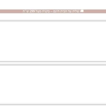
🚚 שליח עד הבית חינם – בקניה מעל 299 ש"ח