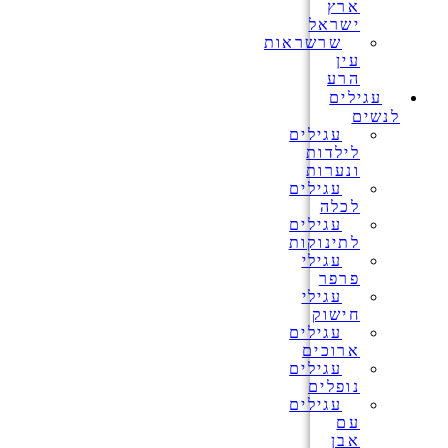
ארץ
ישראל
שרשראות
עין
הרע
עגילים
לנשים
עגילים
לילדות
ונערות
עגילים
לכלה
עגילים
לתינוקות
עגילי
פרפר
עגילי
חישוק
עגילים
ארוכים
עגילים
נופלים
עגילים
עם
אבן