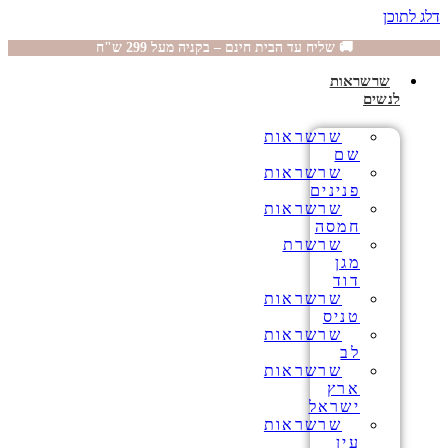
דלג לתוכן
🚚 שליח עד הבית חינם – בקניה מעל 299 ש"ח
שרשראות
לנשים
שרשראות
שם
שרשראות
פנינים
שרשראות
חמסה
שרשרת
מגן
דוד
שרשראות
טניס
שרשראות
לב
שרשראות
ארץ
ישראל
שרשראות
עין