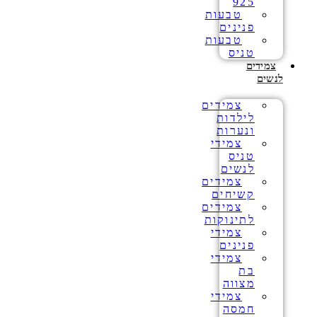
925
טבעות
פנינים
טבעות
טניס
צמידים
לנשים
צמידים
לילדות
ונערות
צמידי
טניס
לנשים
צמידים
קשיחים
צמידים
לתינוקות
צמידי
פנינים
צמידי
בת
מצווה
צמידי
חמסה