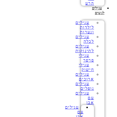
הרע
עגילים
לנשים
עגילים
לילדות
ונערות
עגילים
לכלה
עגילים
לתינוקות
עגילי
פרפר
עגילי
חישוק
עגילים
ארוכים
עגילים
נופלים
עגילים
עם
אבן
עגילים
עם
אבן