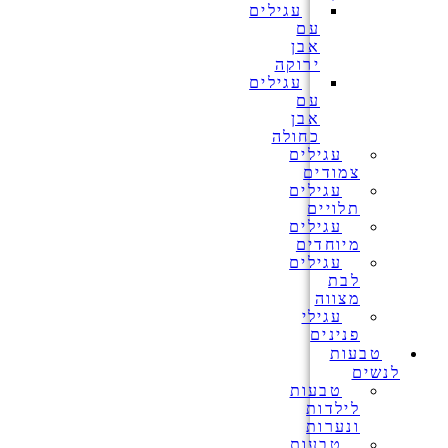
עגילים
עם
אבן
ירוקה
עגילים
עם
אבן
כחולה
עגילים
צמודים
עגילים
תלויים
עגילים
מיוחדים
עגילים
לבת
מצווה
עגילי
פנינים
טבעות
לנשים
טבעות
לילדות
ונערות
טבעות