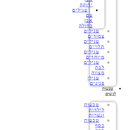
ירוקה
עגילים
עם
אבן
כחולה
עגילים
צמודים
עגילים
תלויים
עגילים
מיוחדים
עגילים
לבת
מצווה
עגילי
פנינים
טבעות
לנשים
טבעות
לילדות
ונערות
טבעות
כסף