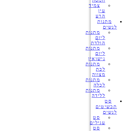
חמסה
צמיד
עין
הרע
מתנות
לנשים
מתנות
ליום
הולדת
מתנות
ליום
נישואין
מתנות
לבת
מצווה
מתנות
לכלה
מתנות
ללידה
סט
תכשיטים
לנשים
סט
עגילים
סט