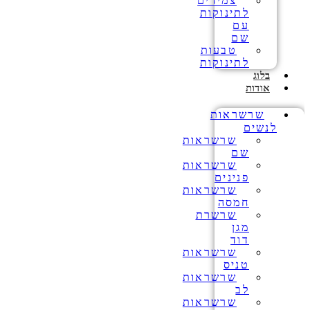
צמידים
לתינוקות
עם
שם
טבעות
לתינוקות
בלוג
אודות
שרשראות
לנשים
שרשראות
שם
שרשראות
פנינים
שרשראות
חמסה
שרשרת
מגן
דוד
שרשראות
טניס
שרשראות
לב
שרשראות