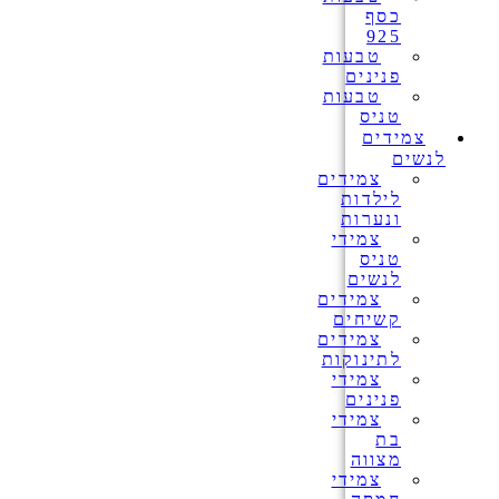
כסף
925
טבעות
פנינים
טבעות
טניס
צמידים
לנשים
צמידים
לילדות
ונערות
צמידי
טניס
לנשים
צמידים
קשיחים
צמידים
לתינוקות
צמידי
פנינים
צמידי
בת
מצווה
צמידי