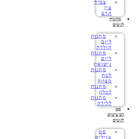
צמיד
עין
הרע
מתנות
לנשים
מתנות
ליום
הולדת
מתנות
ליום
נישואין
מתנות
לבת
מצווה
מתנות
לכלה
מתנות
ללידה
סט
תכשיטים
לנשים
סט
עגילים