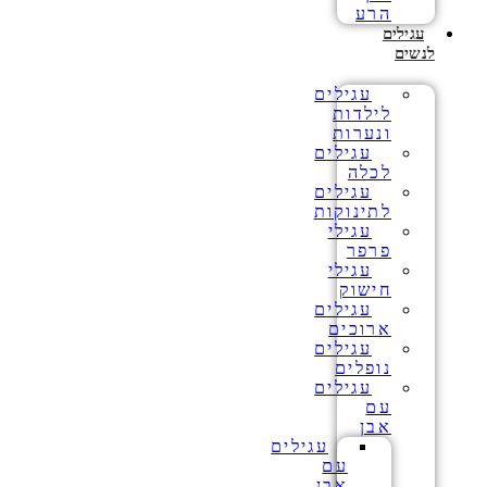
הרע
עגילים
לנשים
עגילים
לילדות
ונערות
עגילים
לכלה
עגילים
לתינוקות
עגילי
פרפר
עגילי
חישוק
עגילים
ארוכים
עגילים
נופלים
עגילים
עם
אבן
עגילים
עם
אבן