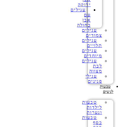
ירוקה
עגילים
עם
אבן
כחולה
עגילים
צמודים
עגילים
תלויים
עגילים
מיוחדים
עגילים
לבת
מצווה
עגילי
פנינים
טבעות
לנשים
טבעות
לילדות
ונערות
טבעות
כסף