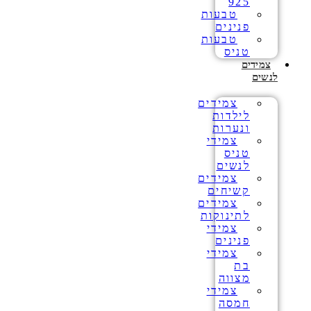
925
טבעות
פנינים
טבעות
טניס
צמידים
לנשים
צמידים
לילדות
ונערות
צמידי
טניס
לנשים
צמידים
קשיחים
צמידים
לתינוקות
צמידי
פנינים
צמידי
בת
מצווה
צמידי
חמסה