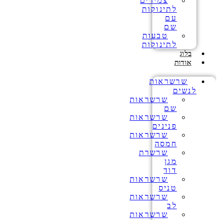
צמידים
לתינוקות
עם
שם
טבעות
לתינוקות
בלוג
אודות
שרשראות
לנשים
שרשראות
שם
שרשראות
פנינים
שרשראות
חמסה
שרשרת
מגן
דוד
שרשראות
טניס
שרשראות
לב
שרשראות