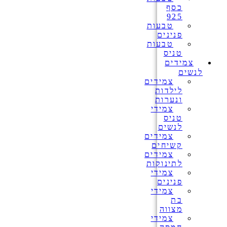
כסף
925
טבעות
פנינים
טבעות
טניס
צמידים
לנשים
צמידים
לילדות
ונערות
צמידי
טניס
לנשים
צמידים
קשיחים
צמידים
לתינוקות
צמידי
פנינים
צמידי
בת
מצווה
צמידי