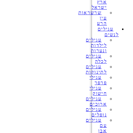
ארץ
ישראל
שרשראות
עין
הרע
עגילים
לנשים
עגילים
לילדות
ונערות
עגילים
לכלה
עגילים
לתינוקות
עגילי
פרפר
עגילי
חישוק
עגילים
ארוכים
עגילים
נופלים
עגילים
עם
אבן