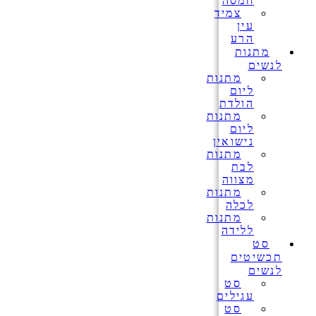
חמסה
צמיד
עין
הרע
מתנות
לנשים
מתנות
ליום
הולדת
מתנות
ליום
נישואין
מתנות
לבת
מצווה
מתנות
לכלה
מתנות
ללידה
סט
תכשיטים
לנשים
סט
עגילים
סט