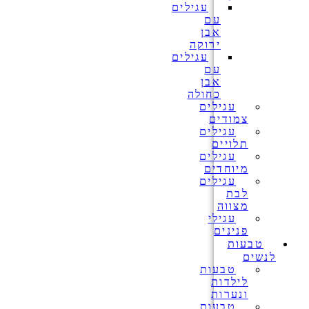
עגילים
עם
אבן
ירוקה
עגילים
עם
אבן
כחולה
עגילים
צמודים
עגילים
תלויים
עגילים
מיוחדים
עגילים
לבת
מצווה
עגילי
פנינים
טבעות
לנשים
טבעות
לילדות
ונערות
טבעות