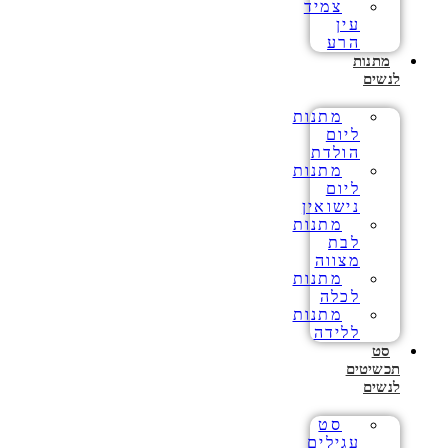
צמיד
עין
הרע
מתנות
לנשים
מתנות
ליום
הולדת
מתנות
ליום
נישואין
מתנות
לבת
מצווה
מתנות
לכלה
מתנות
ללידה
סט
תכשיטים
לנשים
סט
עגילים