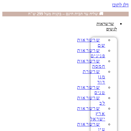
דלג לתוכן
🚚 שליח עד הבית חינם – בקניה מעל 299 ש"ח
שרשראות
לנשים
שרשראות
שם
שרשראות
פנינים
שרשראות
חמסה
שרשרת
מגן
דוד
שרשראות
טניס
שרשראות
לב
שרשראות
ארץ
ישראל
שרשראות
עין