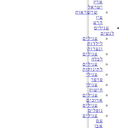
ארץ
ישראל
שרשראות
עין
הרע
עגילים
לנשים
עגילים
לילדות
ונערות
עגילים
לכלה
עגילים
לתינוקות
עגילי
פרפר
עגילי
חישוק
עגילים
ארוכים
עגילים
נופלים
עגילים
עם
אבן