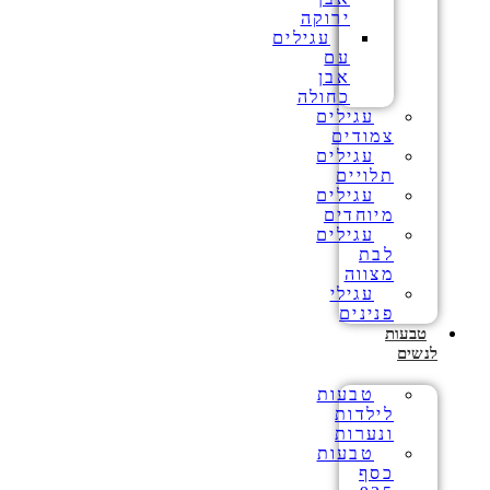
ירוקה
עגילים
עם
אבן
כחולה
עגילים
צמודים
עגילים
תלויים
עגילים
מיוחדים
עגילים
לבת
מצווה
עגילי
פנינים
טבעות
לנשים
טבעות
לילדות
ונערות
טבעות
כסף