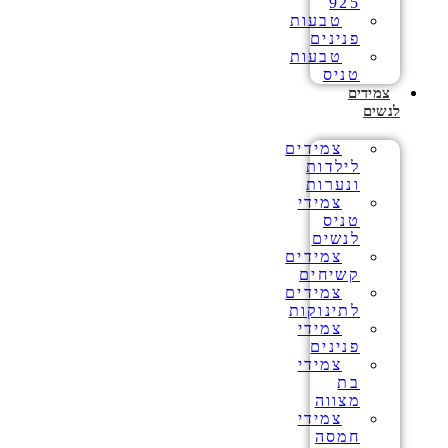
925
טבעות
פנינים
טבעות
טניס
צמידים
לנשים
צמידים
לילדות
ונערות
צמידי
טניס
לנשים
צמידים
קשיחים
צמידים
לתינוקות
צמידי
פנינים
צמידי
בת
מצווה
צמידי
חמסה