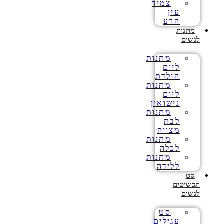
צמיד
עין
הרע
מתנות
לנשים
מתנות
ליום
הולדת
מתנות
ליום
נישואין
מתנות
לבת
מצווה
מתנות
לכלה
מתנות
ללידה
סט
תכשיטים
לנשים
סט
עגילים