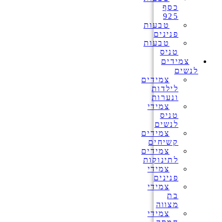
כסף
925
טבעות
פנינים
טבעות
טניס
צמידים
לנשים
צמידים
לילדות
ונערות
צמידי
טניס
לנשים
צמידים
קשיחים
צמידים
לתינוקות
צמידי
פנינים
צמידי
בת
מצווה
צמידי