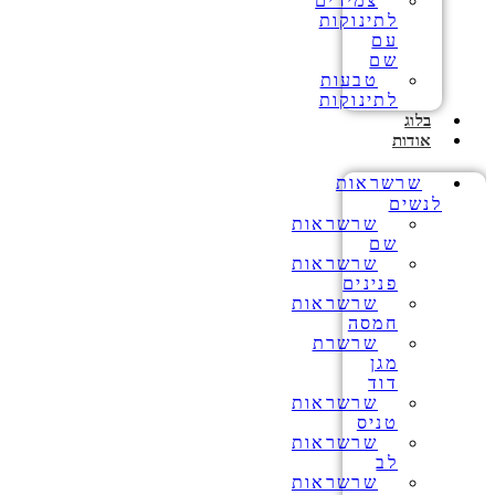
צמידים
לתינוקות
עם
שם
טבעות
לתינוקות
בלוג
אודות
שרשראות
לנשים
שרשראות
שם
שרשראות
פנינים
שרשראות
חמסה
שרשרת
מגן
דוד
שרשראות
טניס
שרשראות
לב
שרשראות