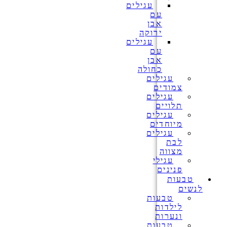
עגילים
עם
אבן
ירוקה
עגילים
עם
אבן
כחולה
עגילים
צמודים
עגילים
תלויים
עגילים
מיוחדים
עגילים
לבת
מצווה
עגילי
פנינים
טבעות
לנשים
טבעות
לילדות
ונערות
טבעות