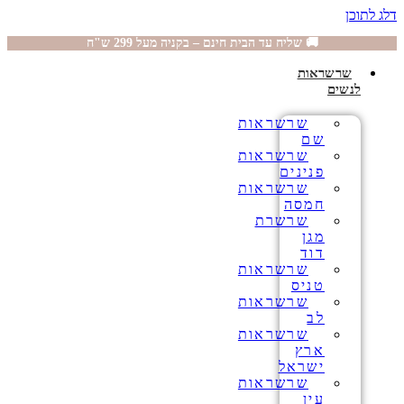
דלג לתוכן
🚚 שליח עד הבית חינם – בקניה מעל 299 ש"ח
שרשראות
לנשים
שרשראות
שם
שרשראות
פנינים
שרשראות
חמסה
שרשרת
מגן
דוד
שרשראות
טניס
שרשראות
לב
שרשראות
ארץ
ישראל
שרשראות
עין