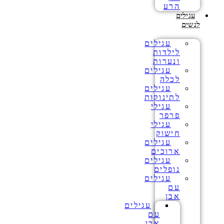
הרע
עגילים
לנשים
עגילים
לילדות
ונערות
עגילים
לכלה
עגילים
לתינוקות
עגילי
פרפר
עגילי
חישוק
עגילים
ארוכים
עגילים
נופלים
עגילים
עם
אבן
עגילים
עם
אבן