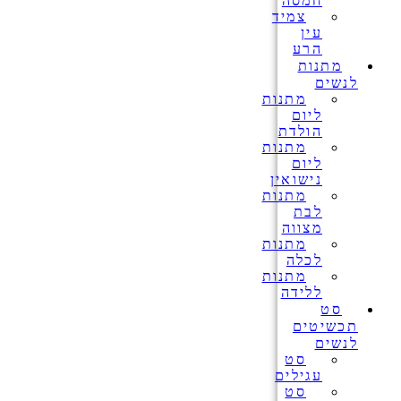
חמסה
צמיד
עין
הרע
מתנות
לנשים
מתנות
ליום
הולדת
מתנות
ליום
נישואין
מתנות
לבת
מצווה
מתנות
לכלה
מתנות
ללידה
סט
תכשיטים
לנשים
סט
עגילים
סט