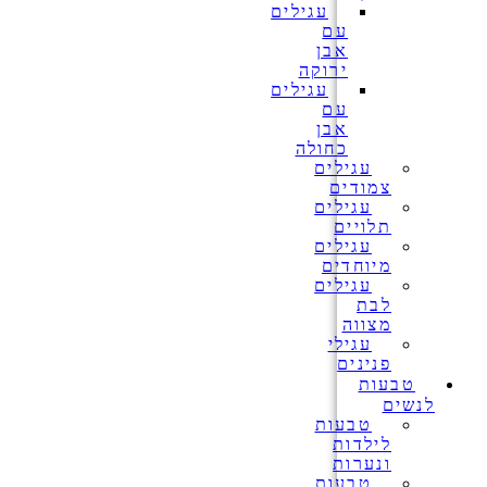
עגילים
עם
אבן
ירוקה
עגילים
עם
אבן
כחולה
עגילים
צמודים
עגילים
תלויים
עגילים
מיוחדים
עגילים
לבת
מצווה
עגילי
פנינים
טבעות
לנשים
טבעות
לילדות
ונערות
טבעות