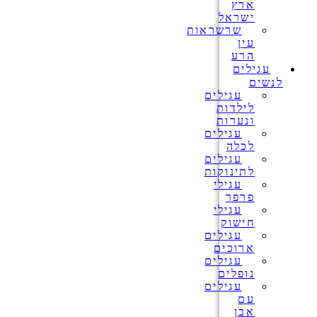
ארץ
ישראל
שרשראות
עין
הרע
עגילים
לנשים
עגילים
לילדות
ונערות
עגילים
לכלה
עגילים
לתינוקות
עגילי
פרפר
עגילי
חישוק
עגילים
ארוכים
עגילים
נופלים
עגילים
עם
אבן