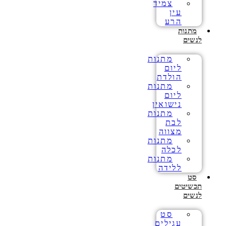
צמיד
עין
הרע
מתנות
לנשים
מתנות
ליום
הולדת
מתנות
ליום
נישואין
מתנות
לבת
מצווה
מתנות
לכלה
מתנות
ללידה
סט
תכשיטים
לנשים
סט
עגילים