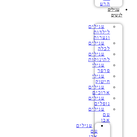
הרע
עגילים
לנשים
עגילים
לילדות
ונערות
עגילים
לכלה
עגילים
לתינוקות
עגילי
פרפר
עגילי
חישוק
עגילים
ארוכים
עגילים
נופלים
עגילים
עם
אבן
עגילים
עם
אבן