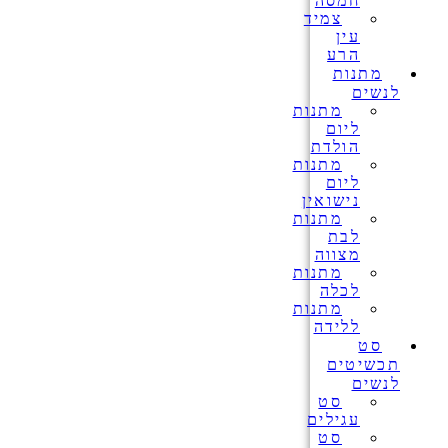
חמסה
צמיד
עין
הרע
מתנות
לנשים
מתנות
ליום
הולדת
מתנות
ליום
נישואין
מתנות
לבת
מצווה
מתנות
לכלה
מתנות
ללידה
סט
תכשיטים
לנשים
סט
עגילים
סט