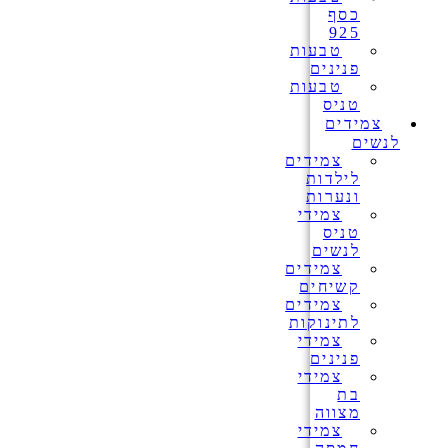
כסף
925
טבעות
פנינים
טבעות
טניס
צמידים
לנשים
צמידים
לילדות
ונערות
צמידי
טניס
לנשים
צמידים
קשיחים
צמידים
לתינוקות
צמידי
פנינים
צמידי
בת
מצווה
צמידי