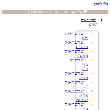
דלג לתוכן
🚚 שליח עד הבית חינם – בקניה מעל 299 ש"ח
שרשראות
לנשים
שרשראות
שם
שרשראות
פנינים
שרשראות
חמסה
שרשרת
מגן
דוד
שרשראות
טניס
שרשראות
לב
שרשראות
ארץ
ישראל
שרשראות
עין