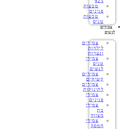
925
טבעות
פנינים
טבעות
טניס
צמידים
לנשים
צמידים
לילדות
ונערות
צמידי
טניס
לנשים
צמידים
קשיחים
צמידים
לתינוקות
צמידי
פנינים
צמידי
בת
מצווה
צמידי
חמסה