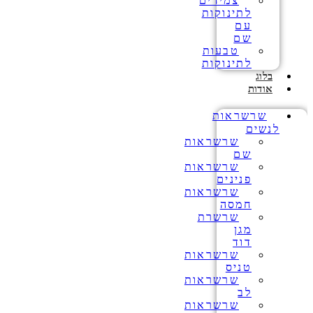
צמידים
לתינוקות
עם
שם
טבעות
לתינוקות
בלוג
אודות
שרשראות
לנשים
שרשראות
שם
שרשראות
פנינים
שרשראות
חמסה
שרשרת
מגן
דוד
שרשראות
טניס
שרשראות
לב
שרשראות