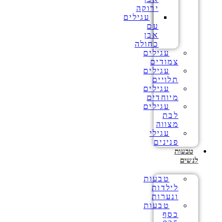
ירוקה
עגילים
עם
אבן
כחולה
עגילים
צמודים
עגילים
תלויים
עגילים
מיוחדים
עגילים
לבת
מצווה
עגילי
פנינים
טבעות
לנשים
טבעות
לילדות
ונערות
טבעות
כסף