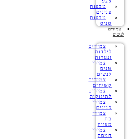
925
טבעות
פנינים
טבעות
טניס
צמידים
לנשים
צמידים
לילדות
ונערות
צמידי
טניס
לנשים
צמידים
קשיחים
צמידים
לתינוקות
צמידי
פנינים
צמידי
בת
מצווה
צמידי
חמסה