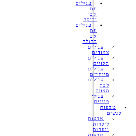
עגילים
עם
אבן
ירוקה
עגילים
עם
אבן
כחולה
עגילים
צמודים
עגילים
תלויים
עגילים
מיוחדים
עגילים
לבת
מצווה
עגילי
פנינים
טבעות
לנשים
טבעות
לילדות
ונערות
טבעות