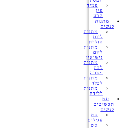
חמסה
צמיד
עין
הרע
מתנות
לנשים
מתנות
ליום
הולדת
מתנות
ליום
נישואין
מתנות
לבת
מצווה
מתנות
לכלה
מתנות
ללידה
סט
תכשיטים
לנשים
סט
עגילים
סט