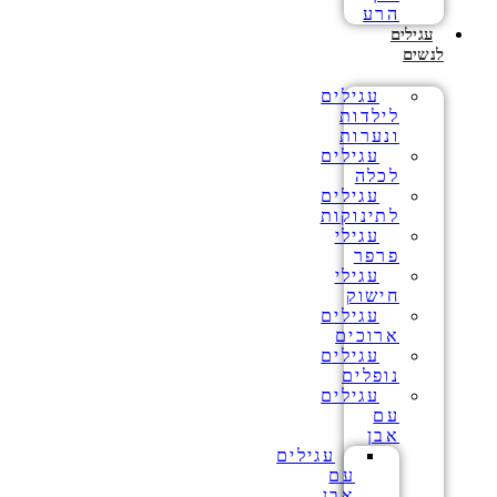
הרע
עגילים
לנשים
עגילים
לילדות
ונערות
עגילים
לכלה
עגילים
לתינוקות
עגילי
פרפר
עגילי
חישוק
עגילים
ארוכים
עגילים
נופלים
עגילים
עם
אבן
עגילים
עם
אבן