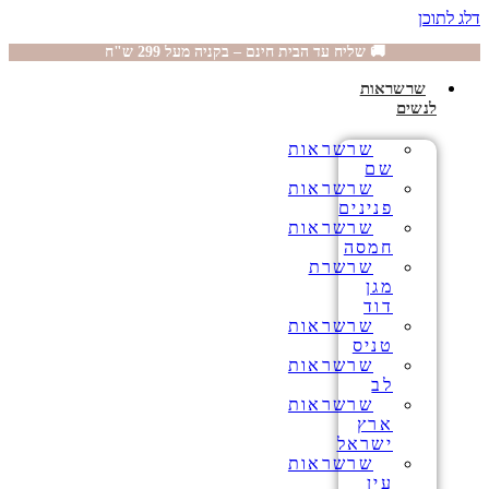
דלג לתוכן
🚚 שליח עד הבית חינם – בקניה מעל 299 ש"ח
שרשראות
לנשים
שרשראות
שם
שרשראות
פנינים
שרשראות
חמסה
שרשרת
מגן
דוד
שרשראות
טניס
שרשראות
לב
שרשראות
ארץ
ישראל
שרשראות
עין