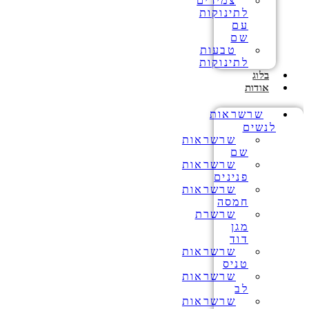
צמידים
לתינוקות
עם
שם
טבעות
לתינוקות
בלוג
אודות
שרשראות
לנשים
שרשראות
שם
שרשראות
פנינים
שרשראות
חמסה
שרשרת
מגן
דוד
שרשראות
טניס
שרשראות
לב
שרשראות