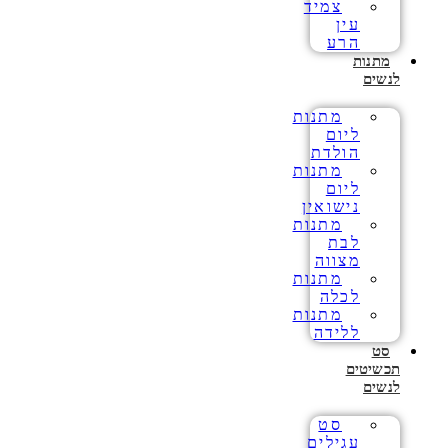
צמיד
עין
הרע
מתנות
לנשים
מתנות
ליום
הולדת
מתנות
ליום
נישואין
מתנות
לבת
מצווה
מתנות
לכלה
מתנות
ללידה
סט
תכשיטים
לנשים
סט
עגילים