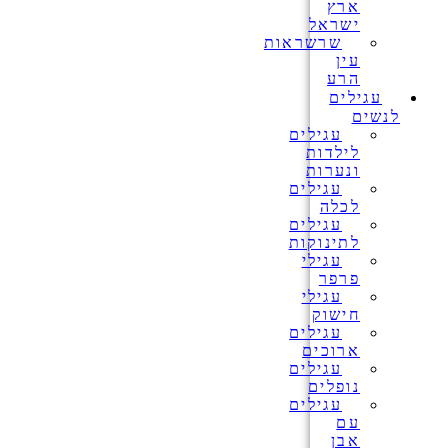
ארץ
ישראל
שרשראות
עין
הרע
עגילים
לנשים
עגילים
לילדות
ונערות
עגילים
לכלה
עגילים
לתינוקות
עגילי
פרפר
עגילי
חישוק
עגילים
ארוכים
עגילים
נופלים
עגילים
עם
אבן