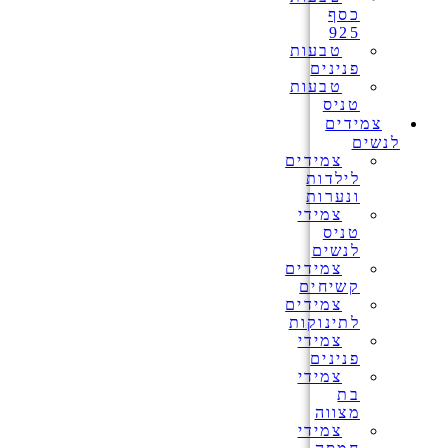
כסף
925
טבעות
פנינים
טבעות
טניס
צמידים
לנשים
צמידים
לילדות
ונערות
צמידי
טניס
לנשים
צמידים
קשיחים
צמידים
לתינוקות
צמידי
פנינים
צמידי
בת
מצווה
צמידי