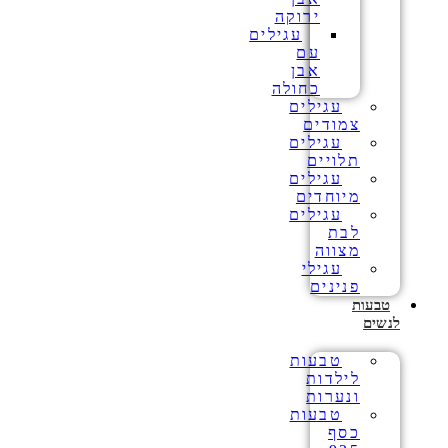
ירוקה
עגילים
עם
אבן
כחולה
עגילים
צמודים
עגילים
תלויים
עגילים
מיוחדים
עגילים
לבת
מצווה
עגילי
פנינים
טבעות
לנשים
טבעות
לילדות
ונערות
טבעות
כסף