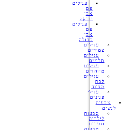
עגילים
עם
אבן
ירוקה
עגילים
עם
אבן
כחולה
עגילים
צמודים
עגילים
תלויים
עגילים
מיוחדים
עגילים
לבת
מצווה
עגילי
פנינים
טבעות
לנשים
טבעות
לילדות
ונערות
טבעות