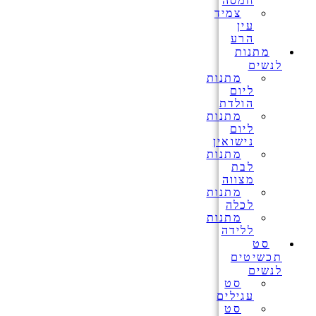
חמסה
צמיד
עין
הרע
מתנות
לנשים
מתנות
ליום
הולדת
מתנות
ליום
נישואין
מתנות
לבת
מצווה
מתנות
לכלה
מתנות
ללידה
סט
תכשיטים
לנשים
סט
עגילים
סט