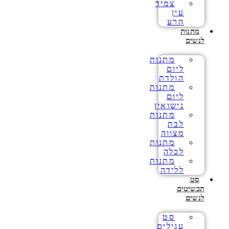
צמיד
עין
הרע
מתנות
לנשים
מתנות
ליום
הולדת
מתנות
ליום
נישואין
מתנות
לבת
מצווה
מתנות
לכלה
מתנות
ללידה
סט
תכשיטים
לנשים
סט
עגילים