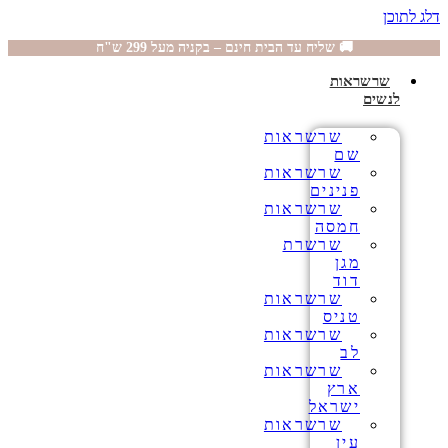
דלג לתוכן
🚚 שליח עד הבית חינם – בקניה מעל 299 ש"ח
שרשראות
לנשים
שרשראות
שם
שרשראות
פנינים
שרשראות
חמסה
שרשרת
מגן
דוד
שרשראות
טניס
שרשראות
לב
שרשראות
ארץ
ישראל
שרשראות
עין