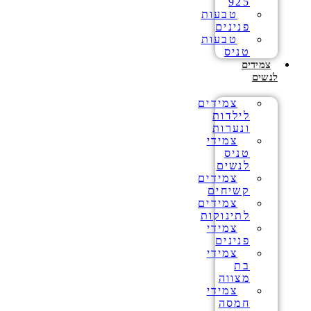
925
טבעות
פנינים
טבעות
טניס
צמידים
לנשים
צמידים
לילדות
ונערות
צמידי
טניס
לנשים
צמידים
קשיחים
צמידים
לתינוקות
צמידי
פנינים
צמידי
בת
מצווה
צמידי
חמסה