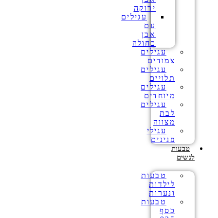
ירוקה
עגילים
עם
אבן
כחולה
עגילים
צמודים
עגילים
תלויים
עגילים
מיוחדים
עגילים
לבת
מצווה
עגילי
פנינים
טבעות
לנשים
טבעות
לילדות
ונערות
טבעות
כסף