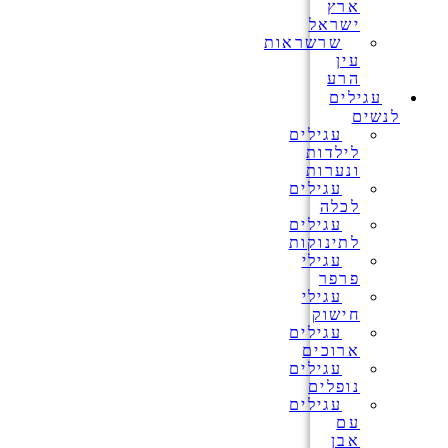
ארץ
ישראל
שרשראות
עין
הרע
עגילים
לנשים
עגילים
לילדות
ונערות
עגילים
לכלה
עגילים
לתינוקות
עגילי
פרפר
עגילי
חישוק
עגילים
ארוכים
עגילים
נופלים
עגילים
עם
אבן