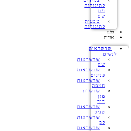
צמידים
לתינוקות
עם
שם
טבעות
לתינוקות
בלוג
אודות
שרשראות
לנשים
שרשראות
שם
שרשראות
פנינים
שרשראות
חמסה
שרשרת
מגן
דוד
שרשראות
טניס
שרשראות
לב
שרשראות