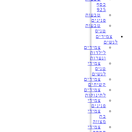
כסף
925
טבעות
פנינים
טבעות
טניס
צמידים
לנשים
צמידים
לילדות
ונערות
צמידי
טניס
לנשים
צמידים
קשיחים
צמידים
לתינוקות
צמידי
פנינים
צמידי
בת
מצווה
צמידי