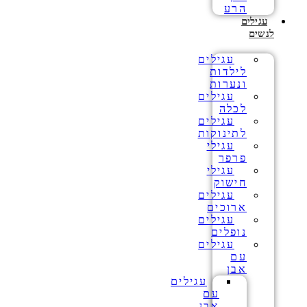
הרע
עגילים
לנשים
עגילים
לילדות
ונערות
עגילים
לכלה
עגילים
לתינוקות
עגילי
פרפר
עגילי
חישוק
עגילים
ארוכים
עגילים
נופלים
עגילים
עם
אבן
עגילים
עם
אבן