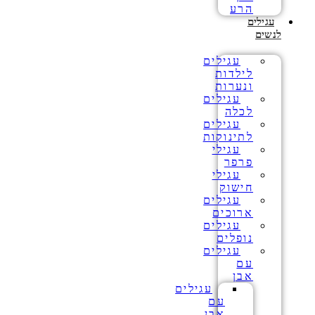
הרע
עגילים
לנשים
עגילים
לילדות
ונערות
עגילים
לכלה
עגילים
לתינוקות
עגילי
פרפר
עגילי
חישוק
עגילים
ארוכים
עגילים
נופלים
עגילים
עם
אבן
עגילים
עם
אבן