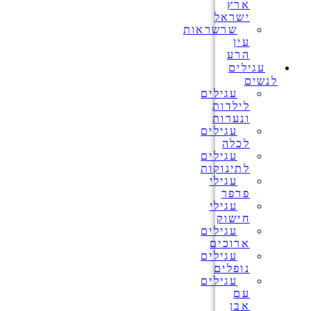
ארץ
ישראל
שרשראות
עין
הרע
עגילים
לנשים
עגילים
לילדות
ונערות
עגילים
לכלה
עגילים
לתינוקות
עגילי
פרפר
עגילי
חישוק
עגילים
ארוכים
עגילים
נופלים
עגילים
עם
אבן