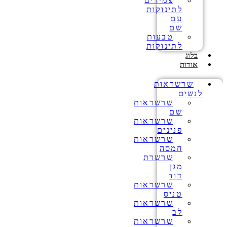
צמידים
לתינוקות
עם
שם
טבעות
לתינוקות
בלוג
אודות
שרשראות
לנשים
שרשראות
שם
שרשראות
פנינים
שרשראות
חמסה
שרשרת
מגן
דוד
שרשראות
טניס
שרשראות
לב
שרשראות