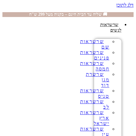
דלג לתוכן
🚚 שליח עד הבית חינם – בקניה מעל 299 ש"ח
שרשראות
לנשים
שרשראות
שם
שרשראות
פנינים
שרשראות
חמסה
שרשרת
מגן
דוד
שרשראות
טניס
שרשראות
לב
שרשראות
ארץ
ישראל
שרשראות
עין