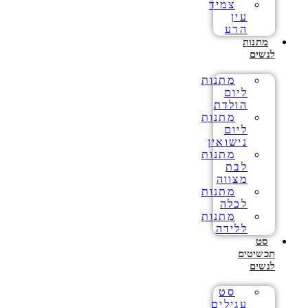
צמיד
עין
הרע
מתנות
לנשים
מתנות
ליום
הולדת
מתנות
ליום
נישואין
מתנות
לבת
מצווה
מתנות
לכלה
מתנות
ללידה
סט
תכשיטים
לנשים
סט
עגילים