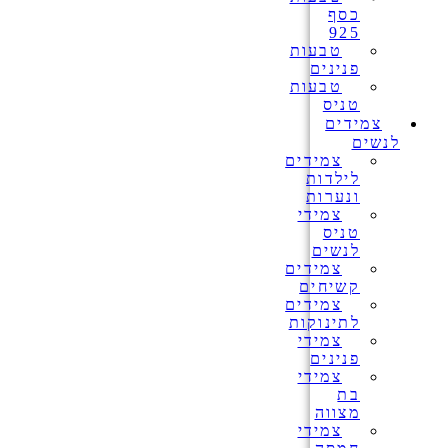
כסף
925
טבעות
פנינים
טבעות
טניס
צמידים
לנשים
צמידים
לילדות
ונערות
צמידי
טניס
לנשים
צמידים
קשיחים
צמידים
לתינוקות
צמידי
פנינים
צמידי
בת
מצווה
צמידי