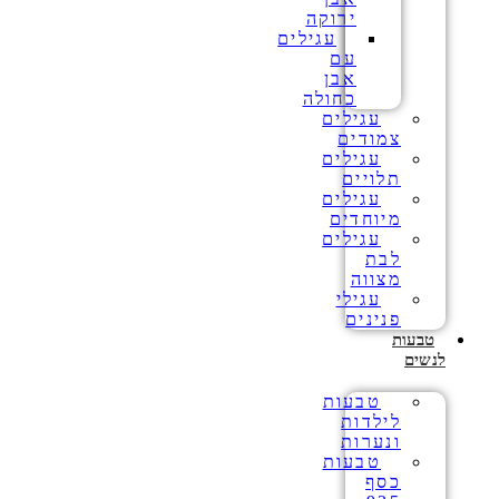
ירוקה
עגילים
עם
אבן
כחולה
עגילים
צמודים
עגילים
תלויים
עגילים
מיוחדים
עגילים
לבת
מצווה
עגילי
פנינים
טבעות
לנשים
טבעות
לילדות
ונערות
טבעות
כסף