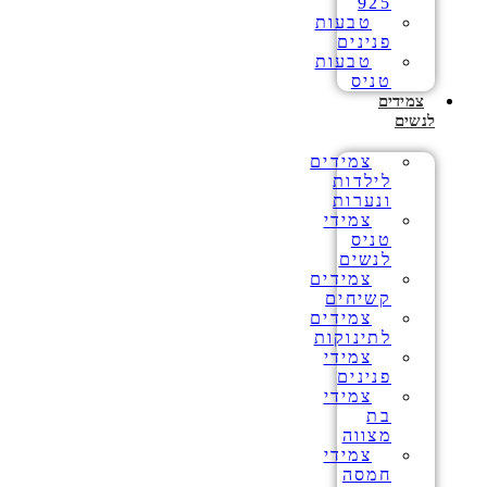
925
טבעות
פנינים
טבעות
טניס
צמידים
לנשים
צמידים
לילדות
ונערות
צמידי
טניס
לנשים
צמידים
קשיחים
צמידים
לתינוקות
צמידי
פנינים
צמידי
בת
מצווה
צמידי
חמסה