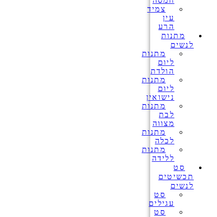
חמסה
צמיד
עין
הרע
מתנות
לנשים
מתנות
ליום
הולדת
מתנות
ליום
נישואין
מתנות
לבת
מצווה
מתנות
לכלה
מתנות
ללידה
סט
תכשיטים
לנשים
סט
עגילים
סט