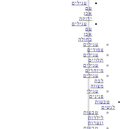
עגילים
עם
אבן
ירוקה
עגילים
עם
אבן
כחולה
עגילים
צמודים
עגילים
תלויים
עגילים
מיוחדים
עגילים
לבת
מצווה
עגילי
פנינים
טבעות
לנשים
טבעות
לילדות
ונערות
טבעות