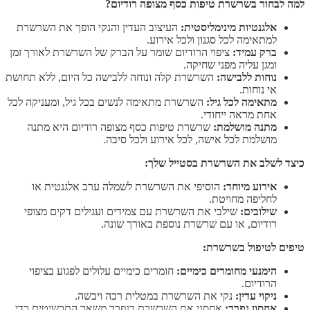
למה לבחור בשרשרת טיפות כסף מצופה רודיום?
אלגנטיות מינימליסטית:
העיצוב העדין והנקי הופך את השרשרת
למתאימה לכל סגנון ולכל אירוע.
ברק עמיד:
ציפוי הרודיום שומר על הברק של השרשרת לאורך זמן
ומגן עליה מפני שחיקה.
נוחות ללבישה:
השרשרת קלה ונוחה ללבישה כל היום, ללא תחושת
אי נוחות.
מתאימה לכל גיל:
השרשרת מתאימה לנשים בכל גיל, ומעניקה לכל
אחת מראה ייחודי.
מתנה מושלמת:
שרשרת טיפות כסף מצופה רודיום היא מתנה
מושלמת לכל אישה, לכל אירוע ולכל סיבה.
כיצד לשלב את השרשרת בסטייל שלך:
אירוע מיוחד:
הוסיפי את השרשרת לשמלה ערב אלגנטית או
לחליפה מחויטת.
שילובים:
שילבי את השרשרת עם צמידים ועגילים דקים מצופי
רודיום, או עם שרשרת נוספת באורך שונה.
טיפים לטיפול בשרשרת:
הימנעי מחומרים כימיים:
חומרים כימיים עלולים לפגוע בציפוי
הרודיום.
ניקוי עדין:
נקי את השרשרת במטלית רכה ויבשה.
אחסון נפרד:
אחסני את השרשרת בנפרד משאר התכשיטים כדי