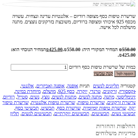
שרשרת טיפות כסף מצופה רודיום – אלגנטיות עדינה ונצחית. עשויה
מכסף 925 איכותי ומצופה ברודיום, משובצת בזרקונים נוצצים. מתנה
מושלמת לכל אישה.
550.00
₪
המחיר המקורי היה: ₪550.00.
425.00
₪
המחיר הנוכחי הוא:
₪425.00.
כמות של שרשרת טיפות כסף רודיום
קנה עכשיו
הוספה לסל
קטגוריה
תליונים לנשים
תגיות
אופנה
,
אופנה ואביזרים
,
אלגנטי
,
אקססוריז
,
זרקונים
,
טרנדי
,
יוקרה
,
כסף 925
,
מושלם
,
מיוחדת במינה
,
מינימליסטי
,
מתנה
,
מתנה לנשים
,
מתנות לנשים
,
נוצץ
,
נשים
,
סטייל
,
רודיום
,
שרשרת זרקונים
,
שרשרת טיפות
,
שרשרת טיפות אלגנטית
,
שרשרת טיפות
דקה
,
שרשרת טיפות יומיומית
,
שרשרת כסף
,
תכשיט
,
תכשיטי כסף
,
תכשיטי נשים
,
תכשיטים
,
תכשיטים יוקרתיים
,
תכשיטים לנשים
,
תליון
החלפות והחזרות
מדיניות משלוחים