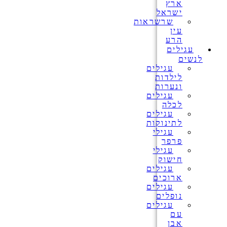
ארץ
ישראל
שרשראות
עין
הרע
עגילים
לנשים
עגילים
לילדות
ונערות
עגילים
לכלה
עגילים
לתינוקות
עגילי
פרפר
עגילי
חישוק
עגילים
ארוכים
עגילים
נופלים
עגילים
עם
אבן