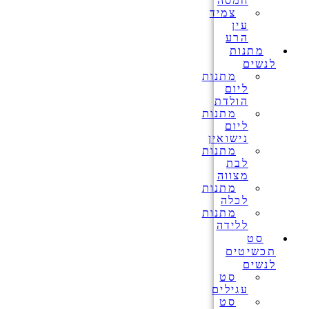
חמסה
צמיד
עין
הרע
מתנות
לנשים
מתנות
ליום
הולדת
מתנות
ליום
נישואין
מתנות
לבת
מצווה
מתנות
לכלה
מתנות
ללידה
סט
תכשיטים
לנשים
סט
עגילים
סט