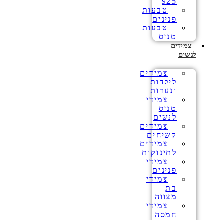
925
טבעות
פנינים
טבעות
טניס
צמידים
לנשים
צמידים
לילדות
ונערות
צמידי
טניס
לנשים
צמידים
קשיחים
צמידים
לתינוקות
צמידי
פנינים
צמידי
בת
מצווה
צמידי
חמסה