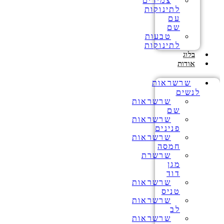
צמידים
לתינוקות
עם
שם
טבעות
לתינוקות
בלוג
אודות
שרשראות
לנשים
שרשראות
שם
שרשראות
פנינים
שרשראות
חמסה
שרשרת
מגן
דוד
שרשראות
טניס
שרשראות
לב
שרשראות