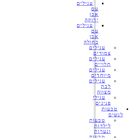
עגילים
עם
אבן
ירוקה
עגילים
עם
אבן
כחולה
עגילים
צמודים
עגילים
תלויים
עגילים
מיוחדים
עגילים
לבת
מצווה
עגילי
פנינים
טבעות
לנשים
טבעות
לילדות
ונערות
טבעות