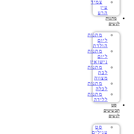
צמיד
עין
הרע
מתנות
לנשים
מתנות
ליום
הולדת
מתנות
ליום
נישואין
מתנות
לבת
מצווה
מתנות
לכלה
מתנות
ללידה
סט
תכשיטים
לנשים
סט
עגילים