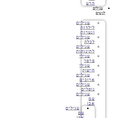
הרע
עגילים
לנשים
עגילים
לילדות
ונערות
עגילים
לכלה
עגילים
לתינוקות
עגילי
פרפר
עגילי
חישוק
עגילים
ארוכים
עגילים
נופלים
עגילים
עם
אבן
עגילים
עם
אבן