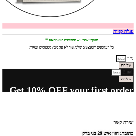
עגלת קניות
תעקבו אחרינו – סטטוסים בוואטסאפ !!!
כל העדכונים והמבצעים שלנו. עוד לא עוקבים? סטטוסים אמירוז.
נייד
שליחה
Email
שליחה
Get 10% OFF your first order
יצירת קשר
כתובת: חזון איש 29 בני ברק