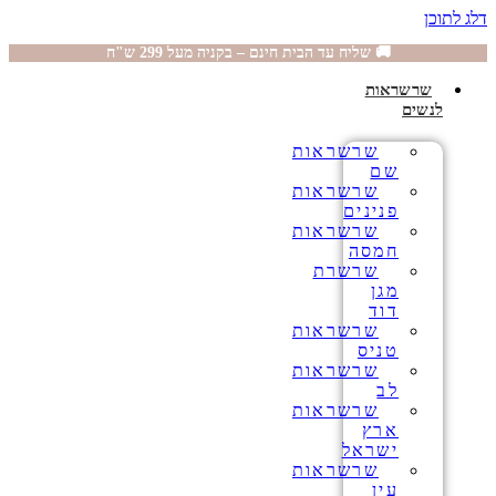
דלג לתוכן
🚚 שליח עד הבית חינם – בקניה מעל 299 ש"ח
שרשראות
לנשים
שרשראות
שם
שרשראות
פנינים
שרשראות
חמסה
שרשרת
מגן
דוד
שרשראות
טניס
שרשראות
לב
שרשראות
ארץ
ישראל
שרשראות
עין