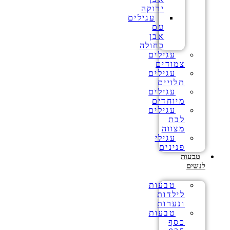
ירוקה
עגילים
עם
אבן
כחולה
עגילים
צמודים
עגילים
תלויים
עגילים
מיוחדים
עגילים
לבת
מצווה
עגילי
פנינים
טבעות
לנשים
טבעות
לילדות
ונערות
טבעות
כסף