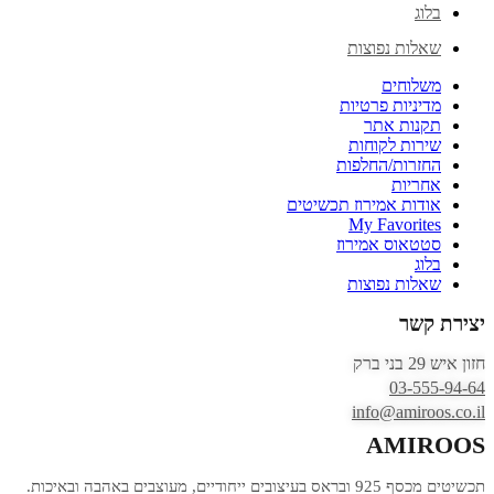
בלוג
שאלות נפוצות
משלוחים
מדיניות פרטיות
תקנות אתר
שירות לקוחות
החזרות/החלפות
אחריות
אודות אמירוז תכשיטים
My Favorites
סטטאוס אמירוז
בלוג
שאלות נפוצות
יצירת קשר
חזון איש 29 בני ברק
03-555-94-64
info@amiroos.co.il
AMIROOS
תכשיטים מכסף 925 ובראס בעיצובים ייחודיים, מעוצבים באהבה ובאיכות.