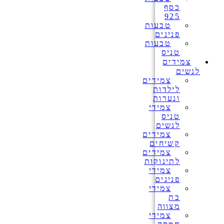
כסף
925
טבעות
פנינים
טבעות
טניס
צמידים
לנשים
צמידים
לילדות
ונערות
צמידי
טניס
לנשים
צמידים
קשיחים
צמידים
לתינוקות
צמידי
פנינים
צמידי
בת
מצווה
צמידי