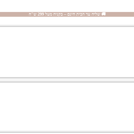
🚚 שליח עד הבית חינם – בקניה מעל 299 ש"ח