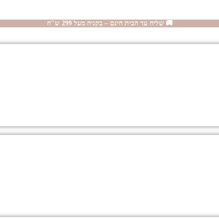
🚚 שליח עד הבית חינם – בקניה מעל 299 ש"ח