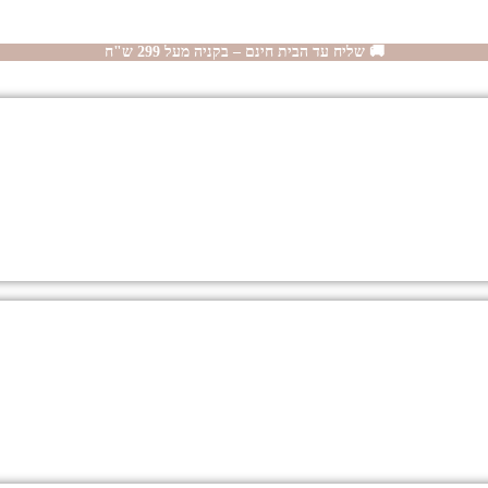
🚚 שליח עד הבית חינם – בקניה מעל 299 ש"ח