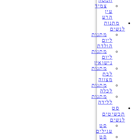
חמסה
צמיד
עין
הרע
מתנות
לנשים
מתנות
ליום
הולדת
מתנות
ליום
נישואין
מתנות
לבת
מצווה
מתנות
לכלה
מתנות
ללידה
סט
תכשיטים
לנשים
סט
עגילים
סט