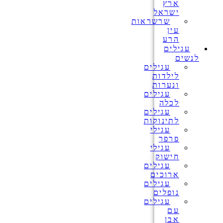
ארץ
ישראל
שרשראות
עין
הרע
עגילים
לנשים
עגילים
לילדות
ונערות
עגילים
לכלה
עגילים
לתינוקות
עגילי
פרפר
עגילי
חישוק
עגילים
ארוכים
עגילים
נופלים
עגילים
עם
אבן