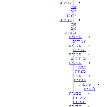
עגילים
עם
אבן
ירוקה
עגילים
עם
אבן
כחולה
עגילים
צמודים
עגילים
תלויים
עגילים
מיוחדים
עגילים
לבת
מצווה
עגילי
פנינים
טבעות
לנשים
טבעות
לילדות
ונערות
טבעות