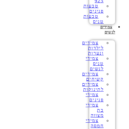
925
טבעות
פנינים
טבעות
טניס
צמידים
לנשים
צמידים
לילדות
ונערות
צמידי
טניס
לנשים
צמידים
קשיחים
צמידים
לתינוקות
צמידי
פנינים
צמידי
בת
מצווה
צמידי
חמסה