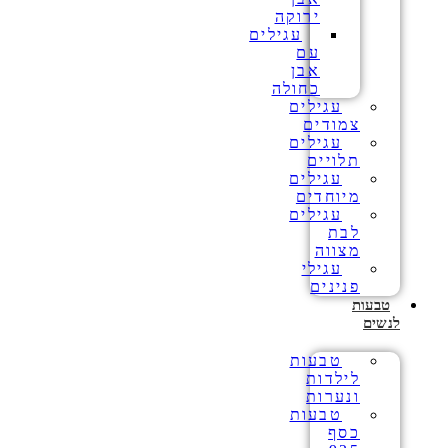
ירוקה
עגילים
עם
אבן
כחולה
עגילים
צמודים
עגילים
תלויים
עגילים
מיוחדים
עגילים
לבת
מצווה
עגילי
פנינים
טבעות
לנשים
טבעות
לילדות
ונערות
טבעות
כסף