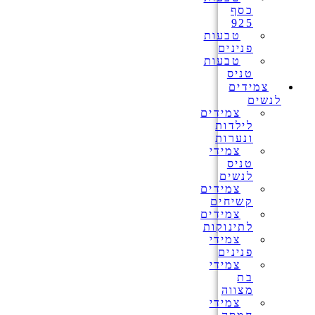
כסף
925
טבעות
פנינים
טבעות
טניס
צמידים
לנשים
צמידים
לילדות
ונערות
צמידי
טניס
לנשים
צמידים
קשיחים
צמידים
לתינוקות
צמידי
פנינים
צמידי
בת
מצווה
צמידי