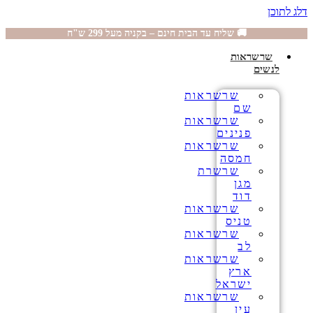
דלג לתוכן
🚚 שליח עד הבית חינם – בקניה מעל 299 ש"ח
שרשראות
לנשים
שרשראות
שם
שרשראות
פנינים
שרשראות
חמסה
שרשרת
מגן
דוד
שרשראות
טניס
שרשראות
לב
שרשראות
ארץ
ישראל
שרשראות
עין