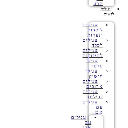
הרע
עגילים
לנשים
עגילים
לילדות
ונערות
עגילים
לכלה
עגילים
לתינוקות
עגילי
פרפר
עגילי
חישוק
עגילים
ארוכים
עגילים
נופלים
עגילים
עם
אבן
עגילים
עם
אבן