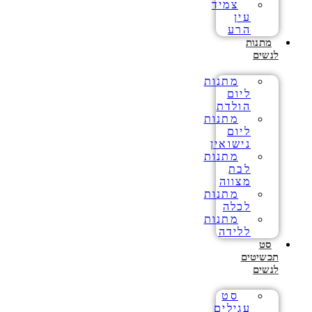
צמיד
עין
הרע
מתנות
לנשים
מתנות
ליום
הולדת
מתנות
ליום
נישואין
מתנות
לבת
מצווה
מתנות
לכלה
מתנות
ללידה
סט
תכשיטים
לנשים
סט
עגילים