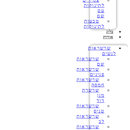
צמידים
לתינוקות
עם
שם
טבעות
לתינוקות
בלוג
אודות
שרשראות
לנשים
שרשראות
שם
שרשראות
פנינים
שרשראות
חמסה
שרשרת
מגן
דוד
שרשראות
טניס
שרשראות
לב
שרשראות