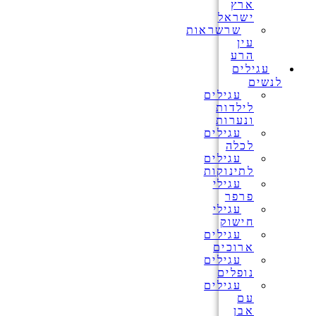
ארץ
ישראל
שרשראות
עין
הרע
עגילים
לנשים
עגילים
לילדות
ונערות
עגילים
לכלה
עגילים
לתינוקות
עגילי
פרפר
עגילי
חישוק
עגילים
ארוכים
עגילים
נופלים
עגילים
עם
אבן