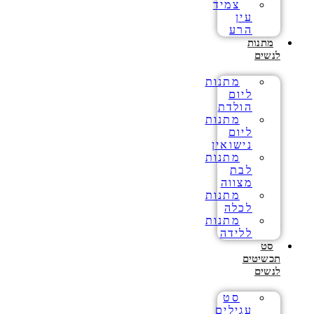
צמיד
עין
הרע
מתנות
לנשים
מתנות
ליום
הולדת
מתנות
ליום
נישואין
מתנות
לבת
מצווה
מתנות
לכלה
מתנות
ללידה
סט
תכשיטים
לנשים
סט
עגילים