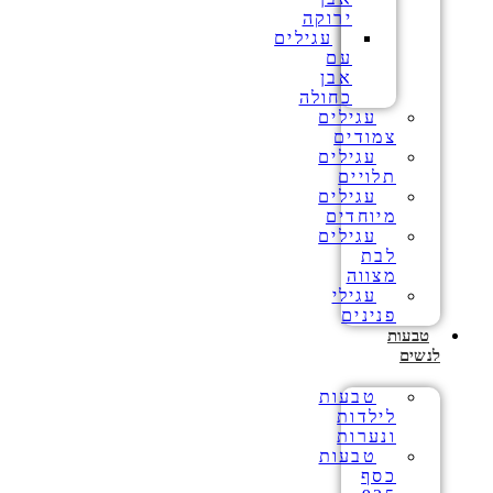
ירוקה
עגילים
עם
אבן
כחולה
עגילים
צמודים
עגילים
תלויים
עגילים
מיוחדים
עגילים
לבת
מצווה
עגילי
פנינים
טבעות
לנשים
טבעות
לילדות
ונערות
טבעות
כסף