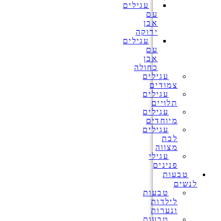
עגילים
עם
אבן
ירוקה
עגילים
עם
אבן
כחולה
עגילים
צמודים
עגילים
תלויים
עגילים
מיוחדים
עגילים
לבת
מצווה
עגילי
פנינים
טבעות
לנשים
טבעות
לילדות
ונערות
טבעות