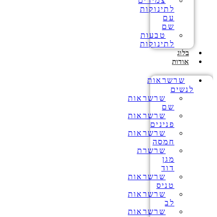
צמידים
לתינוקות
עם
שם
טבעות
לתינוקות
בלוג
אודות
שרשראות
לנשים
שרשראות
שם
שרשראות
פנינים
שרשראות
חמסה
שרשרת
מגן
דוד
שרשראות
טניס
שרשראות
לב
שרשראות