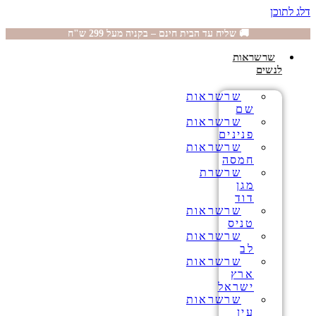
דלג לתוכן
🚚 שליח עד הבית חינם – בקניה מעל 299 ש"ח
שרשראות
לנשים
שרשראות
שם
שרשראות
פנינים
שרשראות
חמסה
שרשרת
מגן
דוד
שרשראות
טניס
שרשראות
לב
שרשראות
ארץ
ישראל
שרשראות
עין