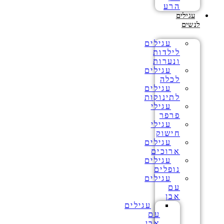
הרע
עגילים
לנשים
עגילים
לילדות
ונערות
עגילים
לכלה
עגילים
לתינוקות
עגילי
פרפר
עגילי
חישוק
עגילים
ארוכים
עגילים
נופלים
עגילים
עם
אבן
עגילים
עם
אבן