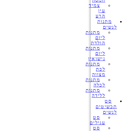
חמסה
צמיד
עין
הרע
מתנות
לנשים
מתנות
ליום
הולדת
מתנות
ליום
נישואין
מתנות
לבת
מצווה
מתנות
לכלה
מתנות
ללידה
סט
תכשיטים
לנשים
סט
עגילים
סט