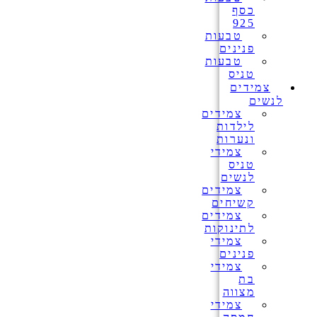
כסף
925
טבעות
פנינים
טבעות
טניס
צמידים
לנשים
צמידים
לילדות
ונערות
צמידי
טניס
לנשים
צמידים
קשיחים
צמידים
לתינוקות
צמידי
פנינים
צמידי
בת
מצווה
צמידי