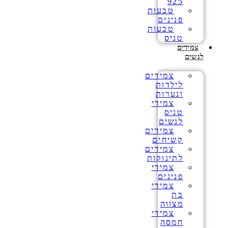
925
טבעות
פנינים
טבעות
טניס
צמידים
לנשים
צמידים
לילדות
ונערות
צמידי
טניס
לנשים
צמידים
קשיחים
צמידים
לתינוקות
צמידי
פנינים
צמידי
בת
מצווה
צמידי
חמסה