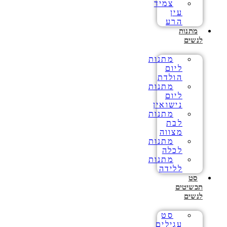
צמיד
עין
הרע
מתנות
לנשים
מתנות
ליום
הולדת
מתנות
ליום
נישואין
מתנות
לבת
מצווה
מתנות
לכלה
מתנות
ללידה
סט
תכשיטים
לנשים
סט
עגילים