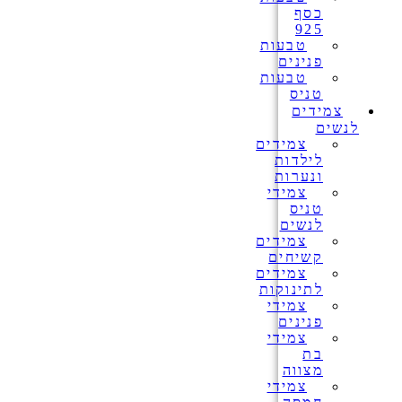
כסף
925
טבעות
פנינים
טבעות
טניס
צמידים
לנשים
צמידים
לילדות
ונערות
צמידי
טניס
לנשים
צמידים
קשיחים
צמידים
לתינוקות
צמידי
פנינים
צמידי
בת
מצווה
צמידי