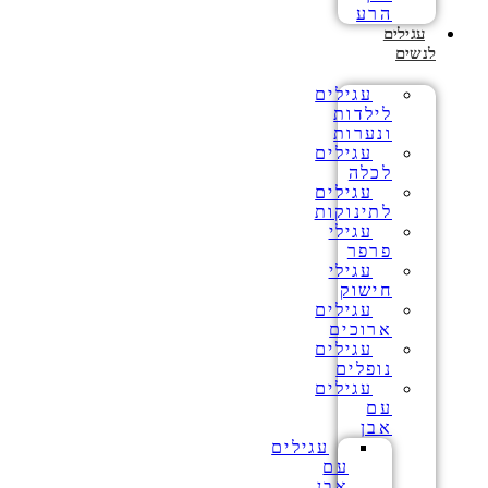
הרע
עגילים
לנשים
עגילים
לילדות
ונערות
עגילים
לכלה
עגילים
לתינוקות
עגילי
פרפר
עגילי
חישוק
עגילים
ארוכים
עגילים
נופלים
עגילים
עם
אבן
עגילים
עם
אבן