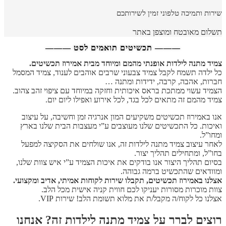
שירות ותמיכה טלפוני זמין לשירותכם
תשלום מאובטח ומוצפן באתר
——— תכשיטים תואמים לסט ———
צמיד מתנה לילדות אופנתי מהמם ומיוחד מבית אמירוז תכשיטים.
כל ילדה תשמח לקבל צמיד צבעוני שרבים אוהבים לענוד, צמיד המסמל
חברות, אהבה, קרבה, ידידות ומתנה …
הצמיד עשוי ממתכת בראס איכותית וחזקה במיוחד עם ציפוי זהב צהוב.
צמיד מהמם זה מתאים לכל בגד, לכל אירוע ואפילו ליום יום.
אנו באמירוז תכשיטים משקיעים המון אנרגיה זמן וחשיבה, על עיצוב
ואיכות. כל התכשיטים שלנו מעוצבים ע”י מעצבות הבית שלנו בארץ
ומחו”ל.
לאחר עיצוב צמיד מתנה לילדות זה, אנו שולחים את הסקיצה למפעל
בחו”ל, ומתחילים תהליך יצור.
בסיום תהליך היצור אנו בודקים את איכות הצמיד ע”י איש צוות שלנו,
ומוודאים שהתכשיט ברמה גבוהה.
אצלנו באמירוז תכשיטים, תקבלו שירות לקוחות אמיתי, אדיב ומקצועי.
צוות מוכרות מסורות יעניקו לכם חווית קניה אישית מכל הלב.
אצלנו כל לקוח/ה מקבל/ת את מלוא תשומת הלב! שירות VIP.
רוצים לברר על צמיד מתנה לילדות זה? אנחנו