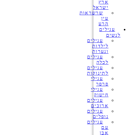
ארץ
ישראל
שרשראות
עין
הרע
עגילים
לנשים
עגילים
לילדות
ונערות
עגילים
לכלה
עגילים
לתינוקות
עגילי
פרפר
עגילי
חישוק
עגילים
ארוכים
עגילים
נופלים
עגילים
עם
אבן