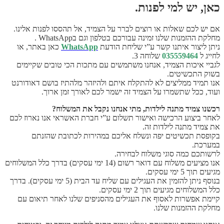
כאן, יש למי לפנות.
אם יש לכם שאלות או רוצים לברר על הצמיד, אל תהססו לפנות אלינו.
מחלקת ההזמנות שלנו זמינה עבורכם בטלפון וגם בWhatsApp .
ניתן ליצור איתנו קשר ע”י שליחת הודעת
WhatsApp
כאן באתר, או
לחייג ל
035559464
שלוחה 3.
לגביי איכות הצמיד, אנחנו משתמשים עם מתכות הכי טובים שקיימים
בשוק התכשיטים.
אנו תמיד ממליצים לא להתקלח איתם ולהיזהר מלהתיז בושם דאודורנט
ועוד, ככל שתשמרו על הצמיד זה ישמר לכם לאורך זמן ארוך.
רכשנו צמיד מתנה לילדות, מתי אנחנו נקבל את המשלוח?
לאחר ביצוע הרכישה ואישור תשלום ע”י חברת האשראי אנו נארוז לכם
את צמיד מתנה לילדות זה.
בקופסת תכשיטים יפה ונשלח אליכם במהירות לכתובת שהזנתם
במערכת.
לרשותכם כמה סוגי משלוח לבחירה.
אנו מציעים משלוח עם דואר רשום (14 ימי עסקים) בדרך כלל המשלוחים
מגיעים תוך 5 ימי עסקים.
בנוסף ניתן להזמין את העגילים עם שליח עד הבית (5 ימי עסקים). בדרך
כלל המשלוחים מגיעים תוך 2 ימי עסקים.
קיימת אפשרות לאסוף את העגילים מהסניפים שלנו לאחר תיאום עם
מחלקת ההזמנות שלנו.