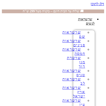
דלג לתוכן
🚚 שליח עד הבית חינם – בקניה מעל 299 ש"ח
שרשראות
לנשים
שרשראות
שם
שרשראות
פנינים
שרשראות
חמסה
שרשרת
מגן
דוד
שרשראות
טניס
שרשראות
לב
שרשראות
ארץ
ישראל
שרשראות
עין