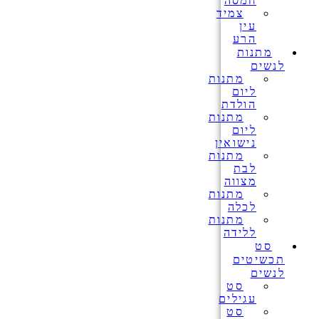
חמסה
צמיד
עין
הרע
מתנות
לנשים
מתנות
ליום
הולדת
מתנות
ליום
נישואין
מתנות
לבת
מצווה
מתנות
לכלה
מתנות
ללידה
סט
תכשיטים
לנשים
סט
עגילים
סט