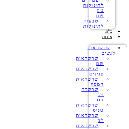
צמידים
לתינוקות
עם
שם
טבעות
לתינוקות
בלוג
אודות
שרשראות
לנשים
שרשראות
שם
שרשראות
פנינים
שרשראות
חמסה
שרשרת
מגן
דוד
שרשראות
טניס
שרשראות
לב
שרשראות