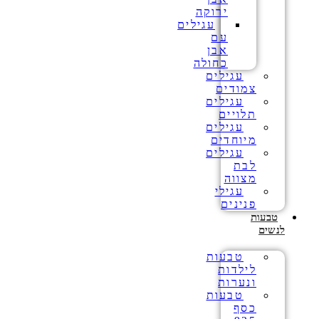
ירוקה
עגילים
עם
אבן
כחולה
עגילים
צמודים
עגילים
תלויים
עגילים
מיוחדים
עגילים
לבת
מצווה
עגילי
פנינים
טבעות
לנשים
טבעות
לילדות
ונערות
טבעות
כסף