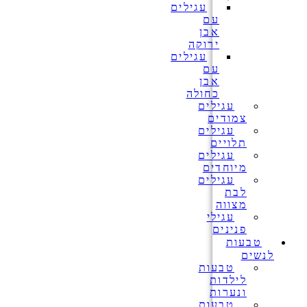
עגילים
עם
אבן
ירוקה
עגילים
עם
אבן
כחולה
עגילים
צמודים
עגילים
תלויים
עגילים
מיוחדים
עגילים
לבת
מצווה
עגילי
פנינים
טבעות
לנשים
טבעות
לילדות
ונערות
טבעות