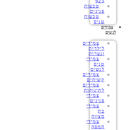
925
טבעות
פנינים
טבעות
טניס
צמידים
לנשים
צמידים
לילדות
ונערות
צמידי
טניס
לנשים
צמידים
קשיחים
צמידים
לתינוקות
צמידי
פנינים
צמידי
בת
מצווה
צמידי
חמסה