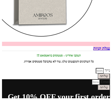
עגלת קניות
תעקבו אחרינו – סטטוסים בוואטסאפ !!!
כל העדכונים והמבצעים שלנו. עוד לא עוקבים? סטטוסים אמירוז.
נייד
שליחה
Email
שליחה
Get 10% OFF your first order