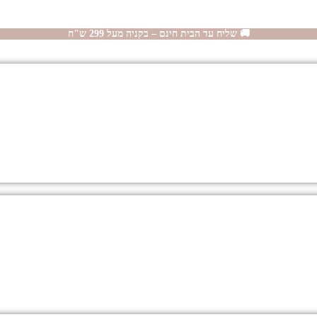
🚚 שליח עד הבית חינם – בקניה מעל 299 ש"ח