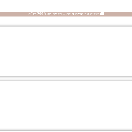
🚚 שליח עד הבית חינם – בקניה מעל 299 ש"ח