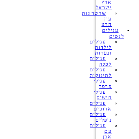
ארץ
ישראל
שרשראות
עין
הרע
עגילים
לנשים
עגילים
לילדות
ונערות
עגילים
לכלה
עגילים
לתינוקות
עגילי
פרפר
עגילי
חישוק
עגילים
ארוכים
עגילים
נופלים
עגילים
עם
אבן