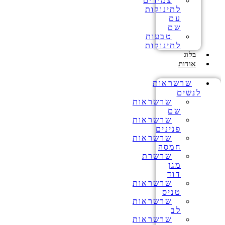
צמידים
לתינוקות
עם
שם
טבעות
לתינוקות
בלוג
אודות
שרשראות
לנשים
שרשראות
שם
שרשראות
פנינים
שרשראות
חמסה
שרשרת
מגן
דוד
שרשראות
טניס
שרשראות
לב
שרשראות