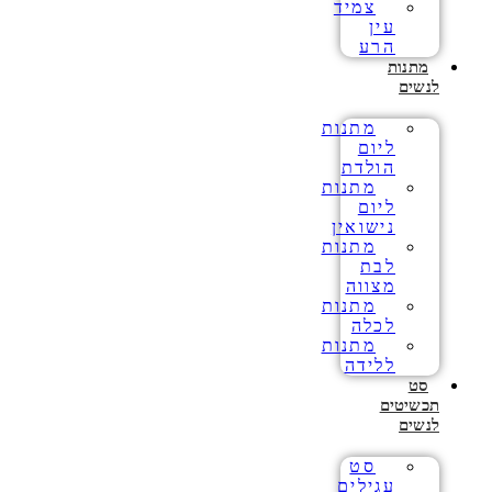
צמיד
עין
הרע
מתנות
לנשים
מתנות
ליום
הולדת
מתנות
ליום
נישואין
מתנות
לבת
מצווה
מתנות
לכלה
מתנות
ללידה
סט
תכשיטים
לנשים
סט
עגילים