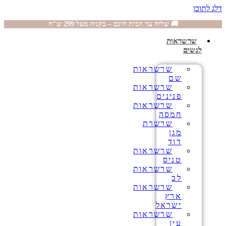
דלג לתוכן
🚚 שליח עד הבית חינם – בקניה מעל 299 ש"ח
שרשראות
לנשים
שרשראות
שם
שרשראות
פנינים
שרשראות
חמסה
שרשרת
מגן
דוד
שרשראות
טניס
שרשראות
לב
שרשראות
ארץ
ישראל
שרשראות
עין