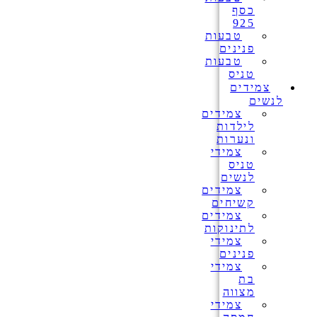
כסף
925
טבעות
פנינים
טבעות
טניס
צמידים
לנשים
צמידים
לילדות
ונערות
צמידי
טניס
לנשים
צמידים
קשיחים
צמידים
לתינוקות
צמידי
פנינים
צמידי
בת
מצווה
צמידי