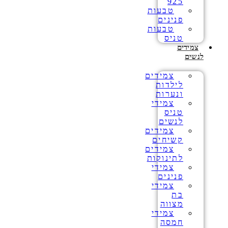
925
טבעות
פנינים
טבעות
טניס
צמידים
לנשים
צמידים
לילדות
ונערות
צמידי
טניס
לנשים
צמידים
קשיחים
צמידים
לתינוקות
צמידי
פנינים
צמידי
בת
מצווה
צמידי
חמסה