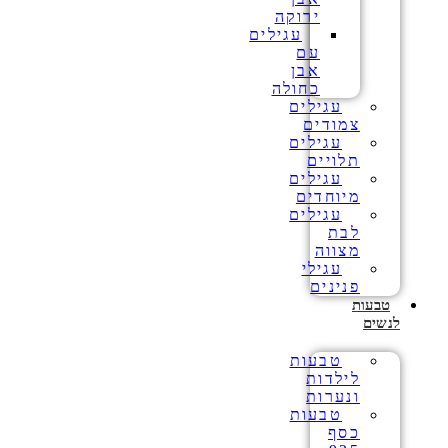
ירוקה
עגילים
עם
אבן
כחולה
עגילים
צמודים
עגילים
תלויים
עגילים
מיוחדים
עגילים
לבת
מצווה
עגילי
פנינים
טבעות
לנשים
טבעות
לילדות
ונערות
טבעות
כסף