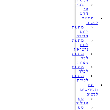
חמסה
צמיד
עין
הרע
מתנות
לנשים
מתנות
ליום
הולדת
מתנות
ליום
נישואין
מתנות
לבת
מצווה
מתנות
לכלה
מתנות
ללידה
סט
תכשיטים
לנשים
סט
עגילים
סט