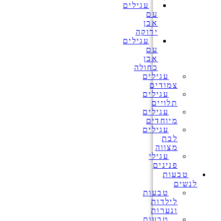
עגילים
עם
אבן
ירוקה
עגילים
עם
אבן
כחולה
עגילים
צמודים
עגילים
תלויים
עגילים
מיוחדים
עגילים
לבת
מצווה
עגילי
פנינים
טבעות
לנשים
טבעות
לילדות
ונערות
טבעות