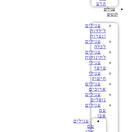
הרע
עגילים
לנשים
עגילים
לילדות
ונערות
עגילים
לכלה
עגילים
לתינוקות
עגילי
פרפר
עגילי
חישוק
עגילים
ארוכים
עגילים
נופלים
עגילים
עם
אבן
עגילים
עם
אבן